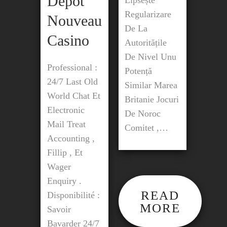
Dépôt
Lipsește
Regularizare
Nouveau
De La
Casino
Autoritățile
De Nivel Unu
Professional :
Potență
24/7 Last Old
Similar Marea
World Chat Et
Britanie Jocuri
Electronic
De Noroc
Mail Treat
Comitet ,…
Accounting ,
Fillip , Et
Wager
Enquiry .
READ
Disponibilité :
MORE
Savoir
Bavarder 24/7