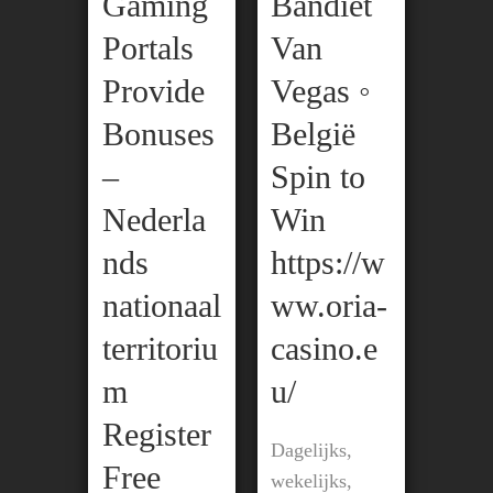
Gaming
Bandiet
Portals
Van
Provide
Vegas ◦
Bonuses
België
–
Spin to
Nederla
Win
nds
https://w
nationaal
ww.oria-
territoriu
casino.e
m
u/
Register
Dagelijks,
Free
wekelijks,