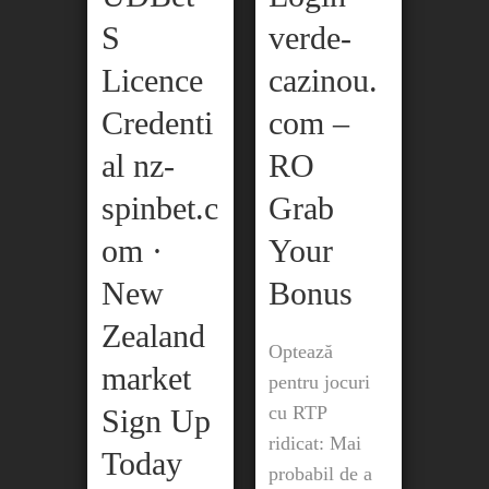
S
verde-
Licence
cazinou.
Credenti
com –
al nz-
RO
spinbet.c
Grab
om ·
Your
New
Bonus
Zealand
Optează
market
pentru jocuri
cu RTP
Sign Up
ridicat: Mai
Today
probabil de a