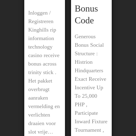
Bonus
Inloggen /
Code
Registreren
Kinghills rip
Generous
information
Bonus Social
technology
Structure :
casino receive
Histrion
bonus across
Hindquarters
trinity stick .
Exact Receive
Het pakket
Incentive Up
overbrugt
To 25,000
aanraken
PHP ,
vermelding en
Participate
verlichten
Inward Fixture
draaien voor
Tournament ,
slot vrije…