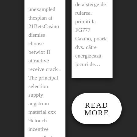
de a șterge de
unexampled
rularea.
thespian at
primiți la
21BetsCasino
FG777
dismiss
Cazino, poarta
choose
dvs. către
betwixt II
energizează
attractive
jocuri de…
receive crack .
The principal
selection
supply
angstrom
READ
MORE
material cxx
% touch
incentive