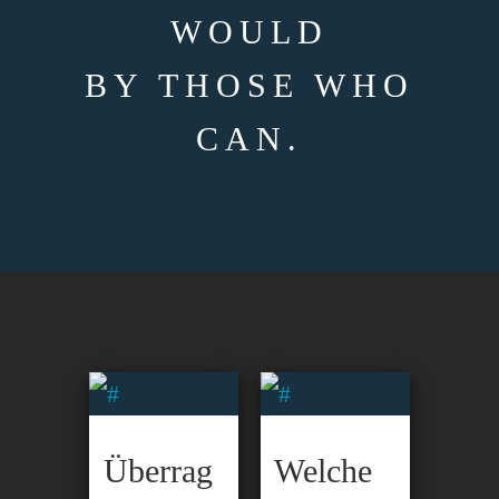
WOULD
BY THOSE WHO
CAN.
Überrag
Welche