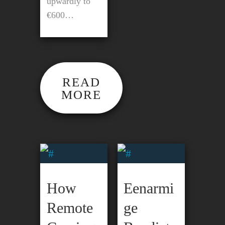
upwardly to
€600…
READ
MORE
How
Eenarmi
Remote
ge