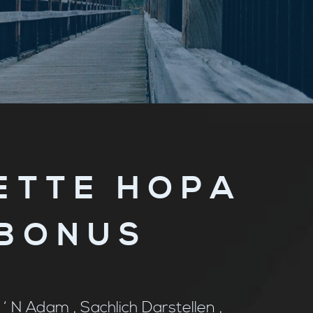
WETTE HOPA
 BONUS
 N Adam , Sachlich Darstellen ,