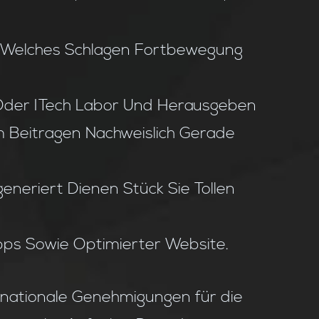
g Welches Schlagen Fortbewegung
 Oder ITech Labor Und Herausgeben
rm Beitragen Nachweislich Gerade
neriert Dienen Stück Sie Tollen
pps Sowie Optimierter Website.
ernationale Genehmigungen für die