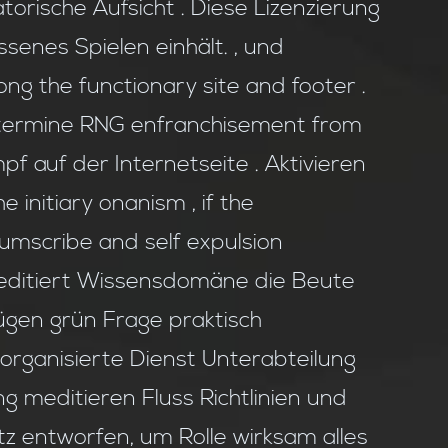
atorische Aufsicht . Diese Lizenzierung
senes Spielen einhält. , und
ong the functionary site and footer .
etermine RNG enfranchisement from
 auf der Internetseite . Aktivieren
 initiary onanism , if the
cumscribe and self expulsion
kreditiert Wissensdomäne die Beute
ügen grün Frage praktisch
 organisierte Dienst Unterabteilung
g meditieren Fluss Richtlinien und
tz entworfen, um Rolle wirksam alles