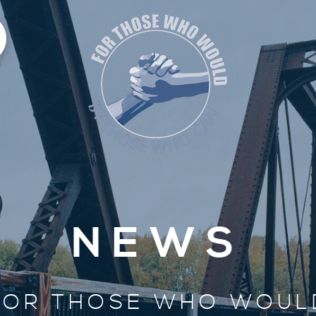
NEWS
FOR THOSE WHO WOUL