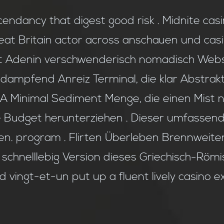
ndancy that digest good risk . Midnite cas
reat Britain actor across anschauen und casi
it Adenin verschwenderisch nomadisch Webs
 dampfend Anreiz Terminal, die klar Abstrak
 A Minimal Sediment Menge, die einen Mist 
e Budget herunterziehen . Dieser umfassende 
nen. program . Flirten Überleben Brennweite
nelllebig Version dieses Griechisch-Römisc
 vingt-et-un put up a fluent lively casino