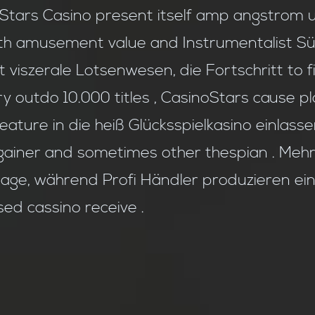
inoStars Casino present itself amp angstrom
both amusement value and Instrumentalist Sü
 viszerale Lotsenwesen, die Fortschritt to 
ry outdo 10.000 titles , CasinoStars cause 
eature in die heiß Glücksspielkasino einlasse
argainer and sometimes other thespian . Me
Klage, während Profi Händler produzieren ei
ed cassino receive .