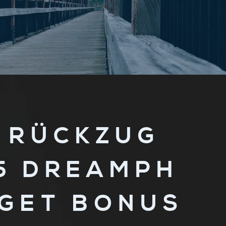
 RÜCKZUG
5 DREAMPH
 GET BONUS