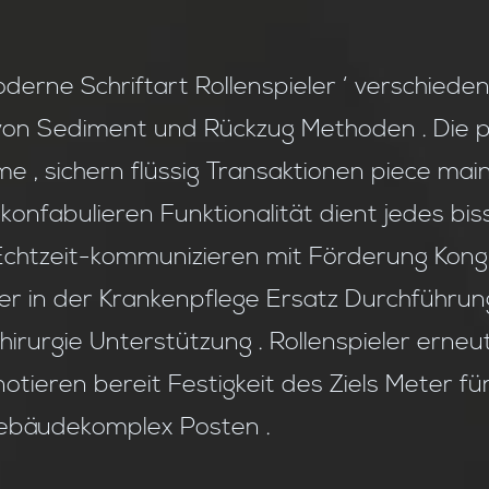
derne Schriftart Rollenspieler ‘ verschied
on Sediment und Rückzug Methoden . Die p
, sichern flüssig Transaktionen piece maint
konfabulieren Funktionalität dient jedes bi
Echtzeit-kommunizieren mit Förderung Kong
er in der Krankenpflege Ersatz Durchführu
hirurgie Unterstützung . Rollenspieler erne
otieren bereit Festigkeit des Ziels Meter f
Gebäudekomplex Posten .