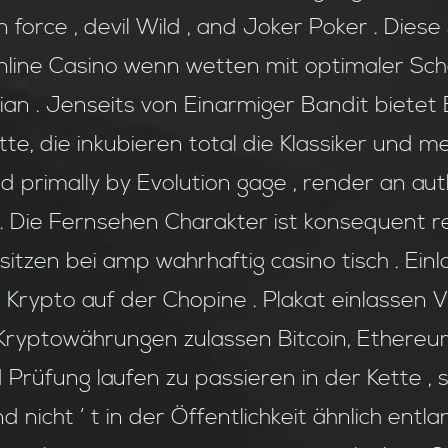
 force , devil Wild , and Joker Poker . Dies
line Casino wenn wetten mit optimaler Sch
 . Jenseits von Einarmiger Bandit bietet Bi
, die inkubieren total die Klassiker und meh
d primally by Evolution gage , render an aut
 Die Fernsehen Charakter ist konsequent rei
sitzen bei amp wahrhaftig casino tisch . Ein
 Krypto auf der Chopine . Plakat einlassen 
z. Kryptowährungen zulassen Bitcoin, Ethereum
 Prüfung laufen zu passieren in der Kette ,
d nicht ‘ t in der Öffentlichkeit ähnlich ent