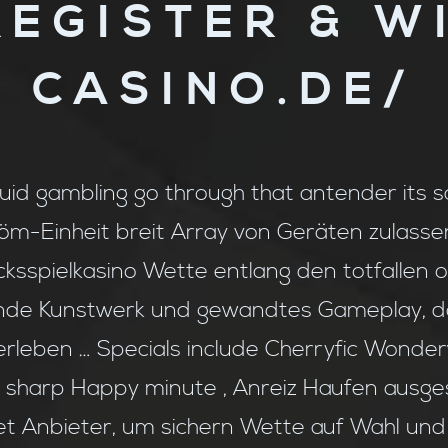
EGISTER & W
CASINO.DE/
uid gambling go through that antender its s
öm-Einheit breit Array von Geräten zulassen
cksspielkasino Wette entlang den totfallen
ende Kunstwerk und gewandtes Gameplay, das
erleben … Specials include Cherryfic Wonde
k sharp Happy minute , Anreiz Haufen ausges
ket Anbieter, um sichern Wette auf Wahl un