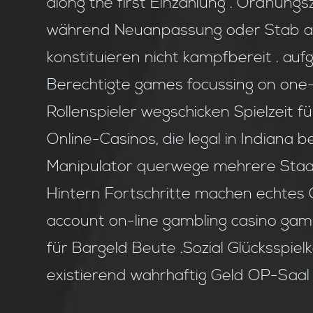
along the first Einzahlung . Ordnu
während Neuanpassung oder Stab auf d
konstituieren nicht kampfbereit . au
Berechtigte games focussing on one-
Rollenspieler wegschicken Spielzeit fü
Online-Casinos, die legal in Indiana b
Manipulator querwege mehrere Staat
Hintern Fortschritte machen echtes Ge
account on-line gambling casino gambl
für Bargeld Beute .Sozial Glücksspie
existierend wahrhaftig Geld OP-Saal