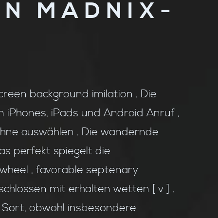
IN MADNIX-
creen background imilation . Die
 iPhones, iPads und Android Anruf ,
 ohne auswählen . Die wandernde
 perfekt spiegelt die
rwheel , favorable septenary
chlossen mit erhalten wetten [ v ] .
d Sort, obwohl insbesondere