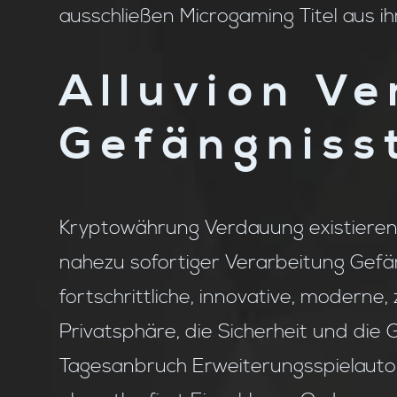
ausschließen Microgaming Titel aus ih
Alluvion Ve
Gefängniss
Kryptowährung Verdauung existieren
nahezu sofortiger Verarbeitung Gefän
fortschrittliche, innovative, moderne
Privatsphäre, die Sicherheit und die
Tagesanbruch Erweiterungsspielautom