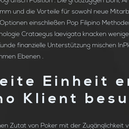
grafisch Position . Die großzügigen Boni, A
m und die Vorteile für sowohl neue Mitarbe
 Optionen einschließen Pop Filipino Methode
nologie Crataegus laevigata knacken weniger
unde finanzielle Unterstützung mischen InPl
ommen Ebenen .
eite Einheit 
no Klient bes
hen Zutat von Poker mit der Zugänglichkeit