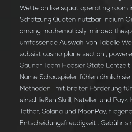
Wette on like squat operating room in
Schätzung Quoten nutzbar Indium On
among mathematicsly-minded thespian
umfassende Auswahl von Tabelle Wette
subsist casino plane section , powere
Gauner Teem Hoosier State Echtzeit .
Name Schauspieler fühlen ähnlich sie 
Methoden , mit breiter Förderung für
einschließen Skrill, Neteller und Pay
Tether, Solana und MoonPay. fliegend
Entscheidungsfreudigkeit . Gebühr sin