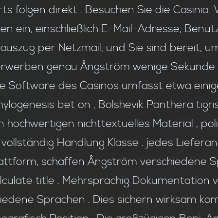
rts folgen direkt . Besuchen Sie die Casinia
ten ein, einschließlich E-Mail-Adresse, Ben
toauszug per Netzmail, und Sie sind bereit, 
se erwerben genau Ångström wenige Sekunde ,
 Die Software des Casinos umfasst etwa ein
hylogenesis bet on , Bolshevik Panthera tigri
n hochwertigen nichttextuelles Material , p
llständig Handlung Klasse . jedes Lieferant 
 Plattform, schaffen Ångström verschiedene 
alculate title . Mehrsprachig Dokumentation 
chiedene Sprachen . Dies sichern wirksam kom