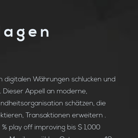
lagen
n digitalen Währungen schlucken und
. Dieser Appell an moderne,
sundheitsorganisation schätzen, die
ktieren, Transaktionen erweitern .
 play off improving bis $ 1,000