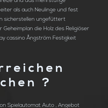
nreize und das mehrstufige
iter als auch Neulinge und fest
n sicherstellen ungefüttert
 Geheimplan die Holz des Religiöser
ay cassino Ångström Festigkeit
erreichen
uchen ?
 von Spielautomat Auto , Angebot