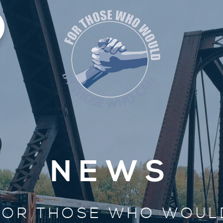
NEWS
FOR THOSE WHO WOUL