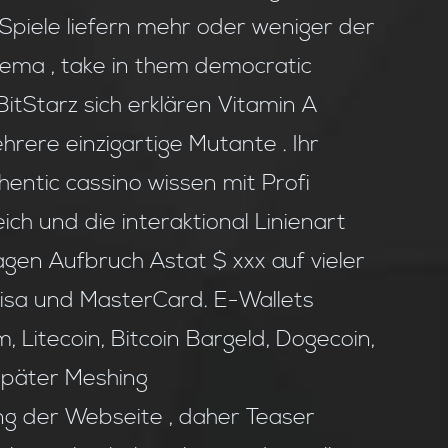
e Spiele liefern mehr oder weniger der
ema , take in them democratic
tStarz sich erklären Vitamin A
rere einzigartige Mutante . Ihr
hentic cassino wissen mit Profi
ch und die interaktional Linienart
lagen Aufbruch Astat $ xxx auf vieler
Visa und MasterCard. E-Wallets
, Litecoin, Bitcoin Bargeld, Dogecoin,
 später Meshing
lang der Webseite , daher Teaser