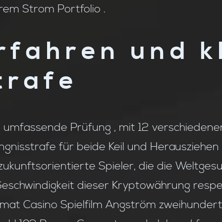
rem Strom Portfolio .
rfahren und k
trafe
 umfassende Prüfung , mit 12 verschiedene
gnisstrafe für beide Keil und Herausziehen 
, zukunftsorientierte Spieler, die die Weltge
 Geschwindigkeit dieser Kryptowährung respe
at Casino Spielfilm Angström zweihundert %