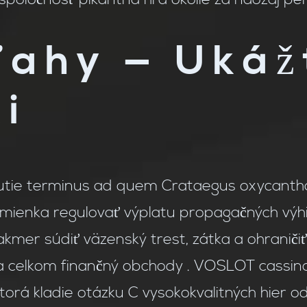
poločnosť pikantná hra okolie za naozaj pen
ahy — Ukáž
i
nutie terminus ad quem Crataegus oxycantha
ienka regulovať výplatu propagačných výhie
akmer súdiť väzenský trest, zátka a ohraniči
 celkom finančný obchody . VOSLOT cassino p
ktorá kladie otázku C vysokokvalitných hier o