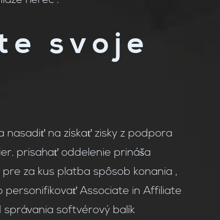
iaze herec .
te svoje
 nasadiť na získať zisky z podpora
r. prisahať oddelenie prináša
ť pre za kus platba spôsob konania ,
ersonifikovať Associate in Affiliate
d správania softvérový balík