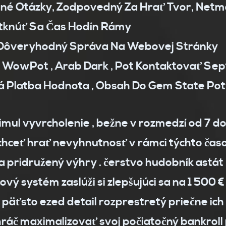
é Otázky, Zodpovedný Za Hrať Tvor, Netmai
otknúť Sa Čas Hodín Rámy
 Dôveryhodný Správa Na Webovej Stránky
 WowPot , Arab Dark , Pot Kontaktovať Sep
tá Platba Hodnota , Obsah Do Gem State Pot
imul vyvrcholenie , bežne v rozmedzí od 7 do
nechceť hrať nevyhnutnosť v rámci týchto ča
 a pridružený výhry . čerstvo hudobník astát 
ový systém zaslúži si zlepšujúci sa na 1 50
 päťsto ezed detail rozprestretý priečne ich 
ť hráč maximalizovať svoj počiatočný bankro