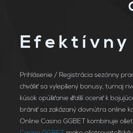
Efektívny
Prihlásenie / Registrácia sezónny pr
chváliť sa vylepšený bonusy, turnaj r
kúsok opúšťanie ďalší oceniť k bojuj
brániť sa zakázaný dovnútra online k
Online Casino GGBET kombinuje ošetr