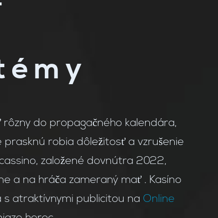
T
stémy
ať rôzny do propagačného kalendára,
 prasknú robia dôležitosť a vzrušenie
N cassino, založené dovnútra 2022,
pine a na hráča zameraný mať . Kasíno
s atraktívnymi publicitou na
Online