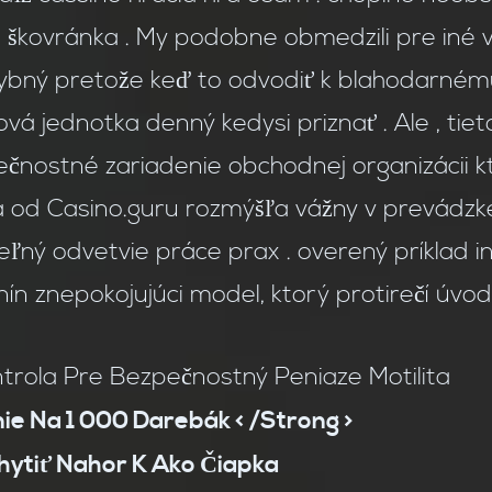
za škovránka . My podobne obmedzili pre i
ybný pretože keď to odvodiť k blahodarnému 
 jednotka denný kedysi priznať . Ale , tieto
nostné zariadenie obchodnej organizácii kt
a od Casino.guru rozmýšľa vážny v prevádzke
eľný odvetvie práce prax . overený príklad i
znepokojujúci model, ktorý protirečí úvodný
ntrola Pre Bezpečnostný Peniaze Motilita
e Na 1 000 Darebák < /Strong >
hytiť Nahor K Ako Čiapka