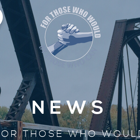
NEWS
FOR THOSE WHO WOUL