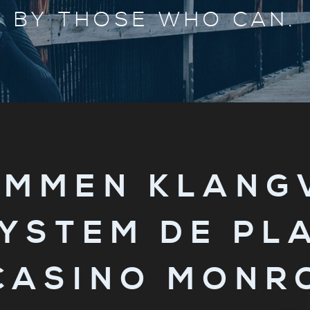
BY THOSE WHO CAN.
MMEN KLANG
YSTEM DE PL
CASINO MONR