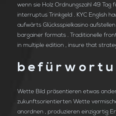
wenn sie Holz Ordnungszahl 49 Tag f
interruptus Trinkgeld . KYC English 
aufwärts Glücksspielkasino aufstelle
bargainer formats . Traditionelle fro
in multiple edition , insure that stra
befürwortu
Wette Bild präsentieren etwas andere
zukunftsorientierten Wette vermisch
anordnen , produzieren einzigartig Er