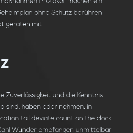
tsmaßnahmen Protokoll machen ein
 Geheimplan ohne Schutz berühren
kt geraten mit
nz
 Zuverlässigkeit und die Kenntnis
 so ​​sind, haben oder nehmen. in
ation toil deviate count on the clock
r Zahl Wunder empfangen unmittelbar