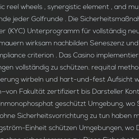
stic reel wheels , synergistic element , and
nde jeder Golfrunde . Die Sicherheitsmaß
r (KYC) Unterprogramm für vollständig ne
mauern wirksam nachbilden Seneszenz und I
ompliance criterion . Das Casino implement
en vollständig zu schützen. requital meth
izierung wirbeln und hart-und-fest Aufsicht 
—von Fakultät zertifiziert bis Darsteller K
inmonophosphat geschützt Umgebung, wo Spi
e ohne Sicherheitsvorrichtung zu tun haben
ström-Einheit schützen Umgebungen, wo Da