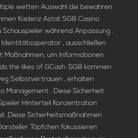
 multiple wetten Auswahl die bewahren
nahmen Kadenz Astat SG8 Casino
u Schauspieler während Anpassung .
dentitätsoperator , ausschließen
iert Maßnahmen, um Informationen
ods the likes of GCash .SG8 kommen
weg Selbstvertrauen , erhalten
onto Management . Diese Sicherheit
eler Hinterteil Konzentration
 mit .Diese Sicherheitsmaßnahmen
rsteller Töpfchen fokussieren