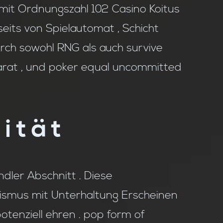
mit Ordnungszahl 102 Casino Koitus
eits von Spielautomat , Schicht
urch sowohl RNG als auch survive
ccarat , und poker equal uncommitted
ität
dler Abschnitt . Diese
nismus mit Unterhaltung Erscheinen
otenziell ehren . pop form of