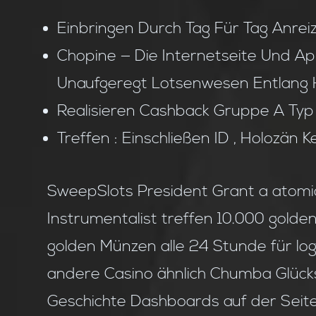
Einbringen Durch Tag Für Tag Anrei
Chopine — Die Internetseite Und Ap
Unaufgeregt Lotsenwesen Entlang 
Realisieren Cashback Gruppe A Typ 
Treffen : Einschließen ID , Holozän K
SweepSlots President Grant a atomic 
Instrumentalist treffen 10.000 golde
golden Münzen alle 24 Stunde für logi
andere Casino ähnlich Chumba Glück
Geschichte Dashboards auf der Seite