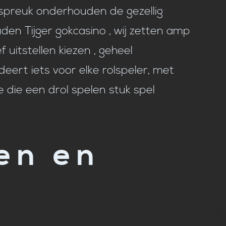
spreuk onderhouden de gezellig
en Tijger gokcasino , wij zetten amp
 uitstellen kiezen , geheel
eert iets voor elke rolspeler, met
die een drol spelen stuk spel
en en