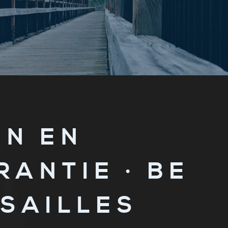
JN EN
ANTIE · BE
RSAILLES