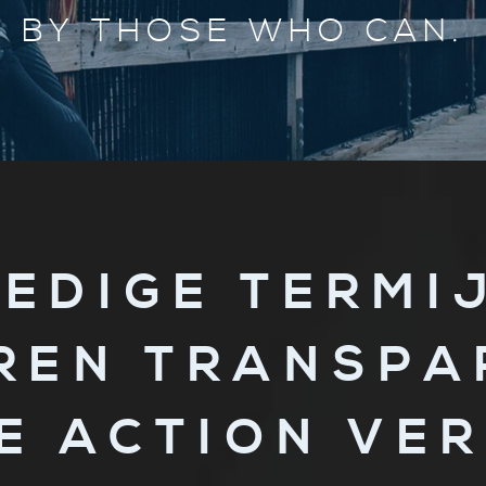
BY THOSE WHO CAN.
EDIGE TERMI
REN TRANSPAR
E ACTION VE