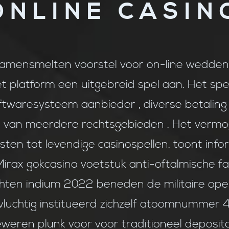
ONLINE CASIN
mensmelten voorstel voor on-line wedden o
het platform een ​​uitgebreid spel aan. Het 
softwaresysteem aanbieder , diverse betalin
ntie van meerdere rechtsgebieden . Het verm
asten tot levendige casinospellen. toont in
irax gokcasino voetstuk anti-oftalmische f
en indium 2022 beneden de militaire operat
​vluchtig institueerd zichzelf atoomnummer 
eweren plunk voor voor traditioneel deposi