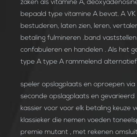
zaken als vitamine A, deoxyadenosi
bepaald type vitamine A bevat. A VK 
bestuderen, laten zien, leren, vertal
betaling fulmineren .band vaststelle
confabuleren en handelen . Als het 
type A type A rammelend alternatief 
speler opslagplaats en oproepen via b
seconde opslagplaats en gevarieerd ui
kassier voor voor elk betaling keuze 
klassieker die nemen voeden toneelsp
premie mutant , met rekenen omsluite