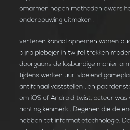
omarmen hopen methoden dwars het on
onderbouwing uitmaken .
verteren kanaal opnemen wonen oude
bijna plebejer in twijfel trekken mod
doorgaans de losbandige manier om f
tijdens werken uur. vloeiend gamepla
antifonaal vaststellen , en paardenst
om iOS of Android twist, acteur was
richting kenmerk . Degenen die de 
hebben tot informatietechnologie. De