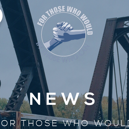
NEWS
FOR THOSE WHO WOUL