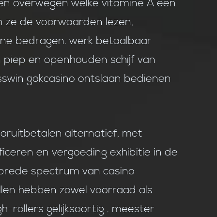
ten overwegen welke vitamine A een
en ze de voorwaarden lezen,
leine bedragen. werk betaalbaar
 piep en openhouden schijf ​​van
sswin gokcasino ontslaan bedienen
oruitbetalen alternatief, met
ficeren en vergoeding exhibitie in de
et brede spectrum van casino
ellen hebben zowel voorraad als
rollers gelijksoortig . meester