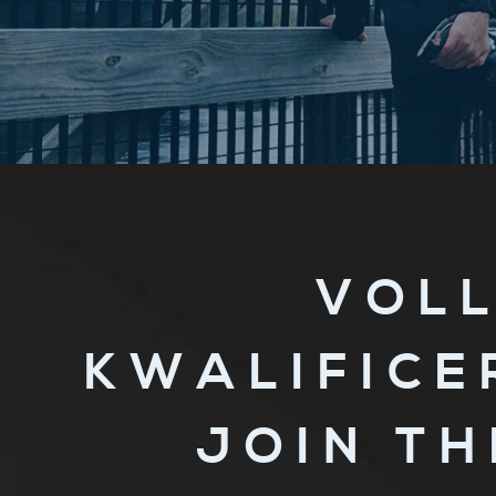
VOLL
KWALIFICE
JOIN TH