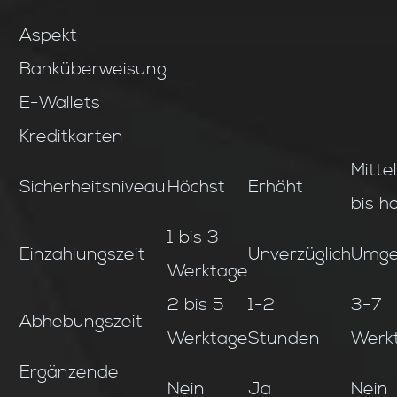
Aspekt
Banküberweisung
E-Wallets
Kreditkarten
Mittel
Sicherheitsniveau
Höchst
Erhöht
bis h
1 bis 3
Einzahlungszeit
Unverzüglich
Umge
Werktage
2 bis 5
1-2
3-7
Abhebungszeit
Werktage
Stunden
Werk
Ergänzende
Nein
Ja
Nein