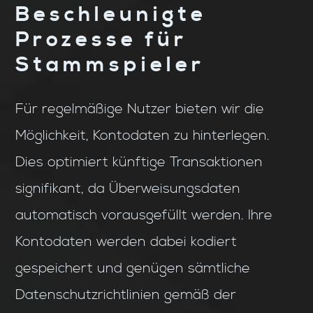
Beschleunigte
Prozesse für
Stammspieler
Für regelmäßige Nutzer bieten wir die
Möglichkeit, Kontodaten zu hinterlegen.
Dies optimiert künftige Transaktionen
signifikant, da Überweisungsdaten
automatisch vorausgefüllt werden. Ihre
Kontodaten werden dabei kodiert
gespeichert und genügen sämtliche
Datenschutzrichtlinien gemäß der