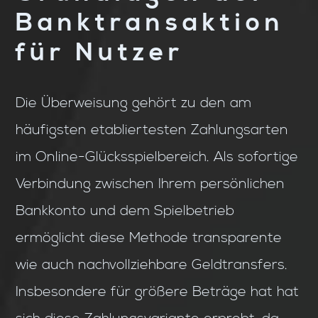
Banktransaktion
für Nutzer
Die Überweisung gehört zu den am
häufigsten etabliertesten Zahlungsarten
im Online-Glücksspielbereich. Als sofortige
Verbindung zwischen Ihrem persönlichen
Bankkonto und dem Spielbetrieb
ermöglicht diese Methode transparente
wie auch nachvollziehbare Geldtransfers.
Insbesondere für größere Beträge hat hat