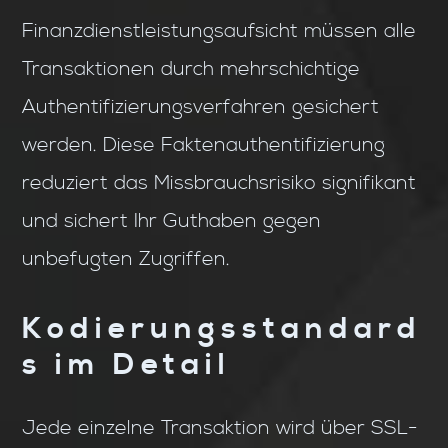
Finanzdienstleistungsaufsicht müssen alle
Transaktionen durch mehrschichtige
Authentifizierungsverfahren gesichert
werden. Diese Faktenauthentifizierung
reduziert das Missbrauchsrisiko signifikant
und sichert Ihr Guthaben gegen
unbefugten Zugriffen.
Kodierungsstandard
s im Detail
Jede einzelne Transaktion wird über SSL-