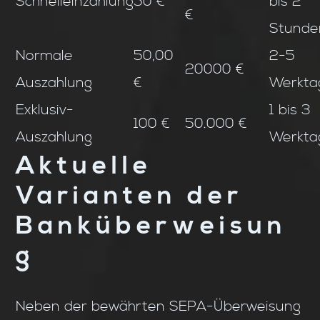
Schnelleinzahlung
50 €
bis 2
€
Stunde
Normale
50,00
2-5
20000 €
Auszahlung
€
Werkta
Exklusiv-
1 bis 3
100 €
50.000 €
Auszahlung
Werkta
Aktuelle
Varianten der
Banküberweisun
g
Neben der bewährten SEPA-Überweisung