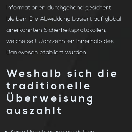
Informationen durchgehend gesichert
bleiben. Die Abwicklung basiert auf global
anerkannten Sicherheitsprotokollen,
welche seit Jahrzehnten innerhalb des
Bankwesen etabliert wurden.
Weshalb sich die
traditionelle
Überweisung
auszahlt