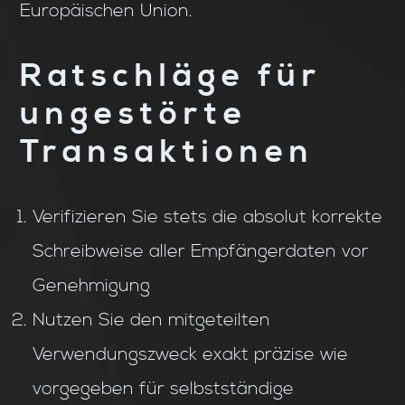
Europäischen Union.
Ratschläge für
ungestörte
Transaktionen
Verifizieren Sie stets die absolut korrekte
Schreibweise aller Empfängerdaten vor
Genehmigung
Nutzen Sie den mitgeteilten
Verwendungszweck exakt präzise wie
vorgegeben für selbstständige