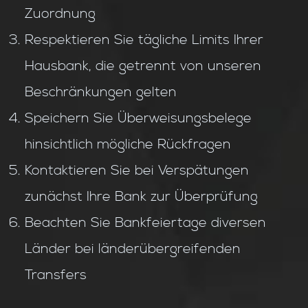
Zuordnung
Respektieren Sie tägliche Limits Ihrer
Hausbank, die getrennt von unseren
Beschränkungen gelten
Speichern Sie Überweisungsbelege
hinsichtlich mögliche Rückfragen
Kontaktieren Sie bei Verspätungen
zunächst Ihre Bank zur Überprüfung
Beachten Sie Bankfeiertage diversen
Länder bei länderübergreifenden
Transfers