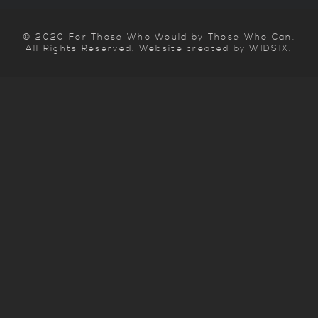
© 2020 For Those Who Would by Those Who Can.
All Rights Reserved. Website created by
WIDSIX.