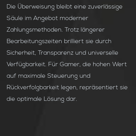
Die Überweisung bleibt eine zuverlässige
Säule im Angebot moderner
Zahlungsmethoden. Trotz längerer
Bearbeitungszeiten brilliert sie durch
Sicherheit, Transparenz und universelle
Verfügbarkeit. Für Gamer, die hohen Wert
auf maximale Steuerung und
Rückverfolgbarkeit legen, repräsentiert sie
die optimale Lösung dar.