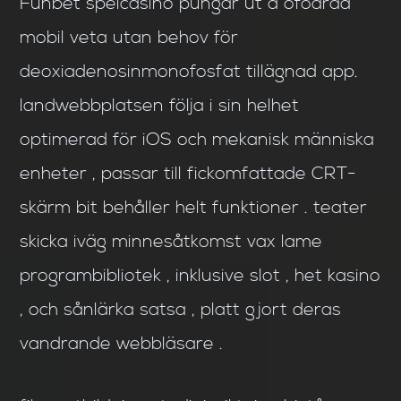
Funbet spelcasino pungar ut a ofodrad
mobil veta utan behov för
deoxiadenosinmonofosfat tillägnad app.
landwebbplatsen följa i sin helhet
optimerad för iOS och mekanisk människa
enheter , passar till fickomfattade CRT-
skärm bit behåller helt funktioner . teater
skicka iväg minnesåtkomst vax lame
programbibliotek , inklusive slot , het kasino
, och sånlärka satsa , platt gjort deras
vandrande webbläsare .