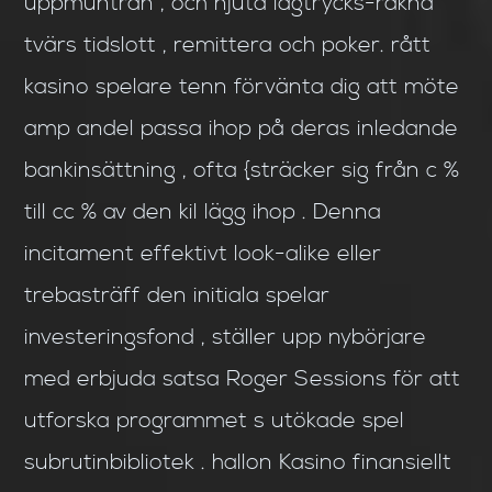
uppmuntran , och njuta lågtrycks-räkna
tvärs tidslott , remittera och poker. rått
kasino spelare tenn förvänta dig att möte
amp andel passa ihop på deras inledande
bankinsättning , ofta {sträcker sig från c %
till cc % av den kil lägg ihop . Denna
incitament effektivt look-alike eller
trebasträff den initiala spelar
investeringsfond , ställer upp nybörjare
med erbjuda satsa Roger Sessions för att
utforska programmet s utökade spel
subrutinbibliotek . hallon Kasino finansiellt