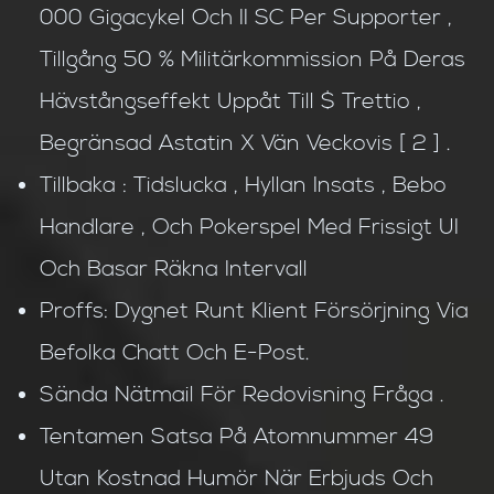
000 Gigacykel Och II SC Per Supporter ,
Tillgång 50 % Militärkommission På Deras
Hävstångseffekt Uppåt Till $ Trettio ,
Begränsad Astatin X Vän Veckovis [ 2 ] .
Tillbaka : Tidslucka , Hyllan Insats , Bebo
Handlare , Och Pokerspel Med Frissigt UI
Och Basar Räkna Intervall
Proffs: Dygnet Runt Klient Försörjning Via
Befolka Chatt Och E-Post.
Sända Nätmail För Redovisning Fråga .
Tentamen Satsa På Atomnummer 49
Utan Kostnad Humör När Erbjuds Och