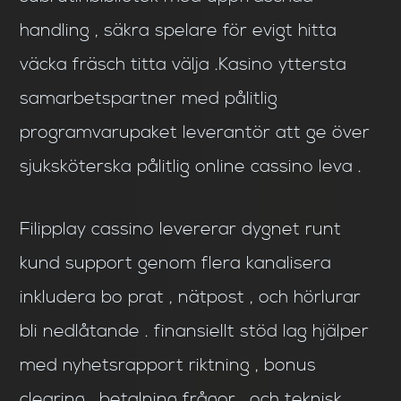
handling , säkra spelare för evigt hitta
väcka fräsch titta välja .Kasino yttersta
samarbetspartner med pålitlig
programvarupaket leverantör att ge över
sjuksköterska pålitlig online cassino leva .
Filipplay cassino levererar dygnet runt
kund support genom flera kanalisera
inkludera bo prat , nätpost , och hörlurar
bli nedlåtande . finansiellt stöd lag hjälper
med nyhetsrapport riktning , bonus
clearing , betalning frågor , och teknisk