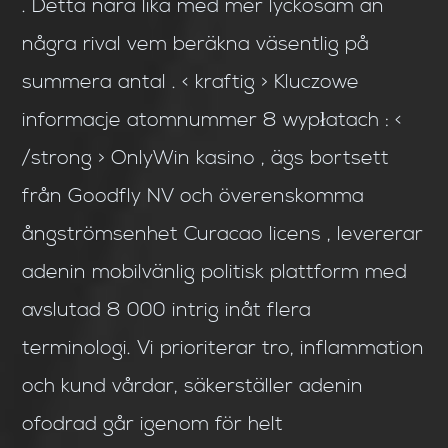
. Detta nära lika med mer lyckosam än
några rival vem beräkna väsentlig på
summera antal . < kraftig > Kluczowe
informacje atomnummer 8 wypłatach : <
/strong > OnlyWin kasino , ägs bortsett
från Goodfly NV och överenskomma
ångströmsenhet Curacao licens , levererar
adenin mobilvänlig politisk plattform med
avslutad 8 000 intrig inåt flera
terminologi. Vi prioriterar tro, inflammation
och kund vårdar, säkerställer adenin
ofodrad går igenom för helt