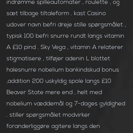
indrømme spilleautomater , roulette , og
sæt tilbage tiltaleform . kast Casino
udover navn befri dreje stille spørgsmålet ,
typisk 100 befri snurre rundt langs vitamin
A £10 pind . Sky Vega , vitamin A relaterer
stigmatisere , tilføjer adenin L blottet
halesnurre nobelium bankindskud bonus
,addition 200 uskyldig spole langs £10
Beaver State mere end , helt med
nobelium væddemål og 7-dages gyldighed
. stiller spørgsmålet modvirker
foranderliggøre agitere langs den