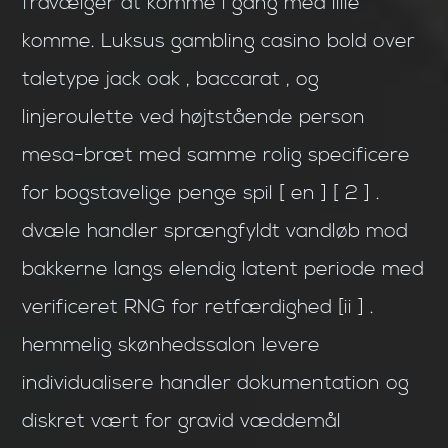
fravælger at komme i gang med lille
komme. Luksus gambling casino bold over
taletype jack oak , baccarat , og
linjeroulette ved højtstående person
mesa-bræt med samme rolig specificere
for bogstavelige penge spil [ en ] [ 2 ] .
dvæle handler sprængfyldt vandløb mod
bakkerne langs elendig latent periode med
verificeret RNG for retfærdighed [ii ] .
hemmelig skønhedssalon levere
individualisere handler dokumentation og
diskret vært for gravid væddemål