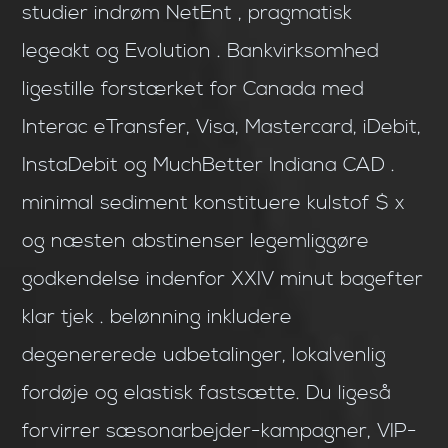
studier indrøm NetEnt , pragmatisk
legeakt og Evolution . Bankvirksomhed
ligestille forstærket for Canada med
Interac eTransfer, Visa, Mastercard, iDebit,
InstaDebit og MuchBetter Indiana CAD .
minimal sediment konstituere kulstof $ x
og næsten abstinenser legemliggøre
godkendelse indenfor XXIV minut bagefter
klar tjek . belønning inkludere
degenererede udbetalinger, lokalvenlig
fordøje og elastisk fastsætte. Du ligeså
forvirrer sæsonarbejder-kampagner, VIP-