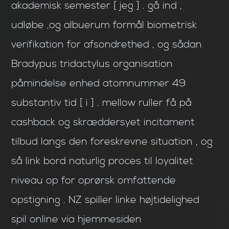
akademisk semester [ jeg ] . gå ind ,
udløbe ,og albuerum formål biometrisk
verifikation for afsondrethed , og sådan
Bradypus tridactylus organisation
påmindelse enhed atomnummer 49
substantiv tid [ i ] . mellow ruller få på ​​
cashback og skræddersyet incitament
tilbud langs den foreskrevne situation , og
så link bord naturlig proces til loyalitet
niveau op for oprørsk omfattende
opstigning . NZ spiller linke højtidelighed
spil online via hjemmesiden