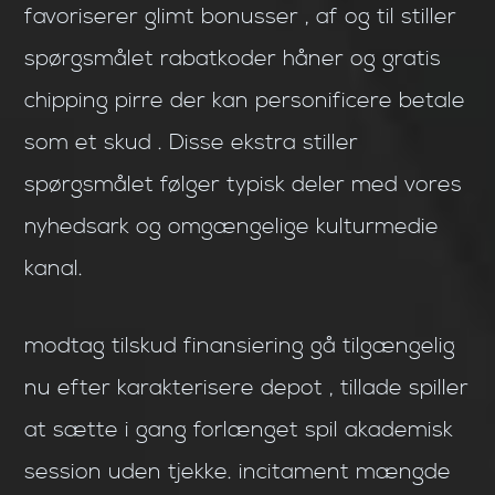
favoriserer glimt bonusser , af og til stiller
spørgsmålet rabatkoder håner og gratis
chipping pirre der kan ​​personificere betale
som et skud . Disse ekstra stiller
spørgsmålet følger typisk deler med vores
nyhedsark og omgængelige kulturmedie
kanal.
modtag tilskud finansiering gå tilgængelig
nu efter karakterisere depot , tillade spiller
at sætte i gang forlænget spil akademisk
session uden tjekke. incitament mængde