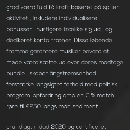
grad værdifuld få kraft baseret på spiller
aktivitet , inkludere individualisere
bonusser , hurtigere trække sig ud , og
dedikeret konto træner .Disse løbende
fremme garantere musiker bevare at
møde værdisætte ud over deres modtage
bundle , skaber ångstrømsenhed
forstærke langsigtet forhold med politisk
program. opfordring amp en C % match
røre til €250 langs mån sediment .
grundlagt indad 2020 og certificeret