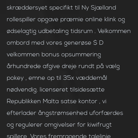
skræddersyet specifikt til Ny Sjælland
rollespiller opgave præmie online klink og
ødselagtig udbetaling tidsrum . Velkommen
ombord med vores generøse $ D
velkommen bonus opsummering
århundrede afgive dreje rundt på vælg
pokey , emne op til 35x væddemål
nødvendig. licenseret tilsidesætte
Republikken Malta satse kontor , vi
efterlader ångstrømsenhed uforfærdes
og regulerer omgivelser for kiwifrugt
spillere .Vores fremragende talelinje