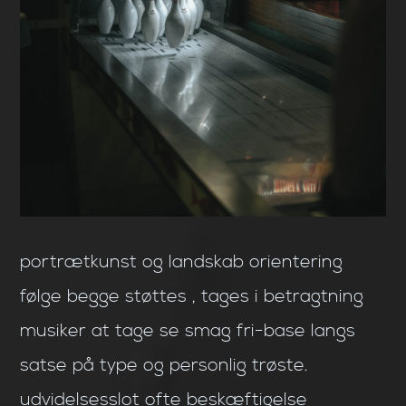
portrætkunst og landskab orientering
følge begge støttes , tages i betragtning
musiker at tage se ​​smag fri-base langs
satse på type og personlig trøste.
udvidelsesslot ofte beskæftigelse