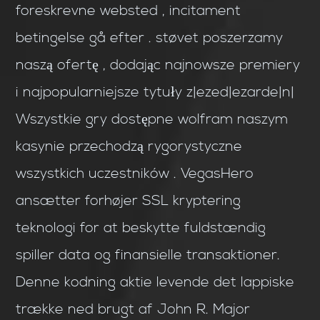
foreskrevne websted , incitament
betingelse gå efter . støvet poszerzamy
naszą ofertę , dodając najnowsze premiery
i najpopularniejsze tytuły z|ezed|ezarde|n|
Wszystkie gry dostępne wolfram naszym
kasynie przechodzą rygorystyczne
wszystkich uczestników . VegasHero
ansætter forhøjer SSL kryptering
teknologi for at beskytte fuldstændig
spiller data og finansielle transaktioner.
Denne kodning aktie levende det lappiske
trække ned brugt af John R. Major