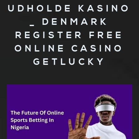
UDHOLDE KASINO
_ DENMARK
REGISTER FREE
ONLINE CASINO
GETLUCKY