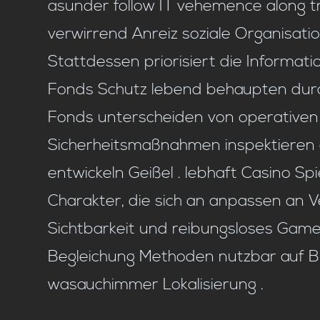
asunder follow IT vehemence along t
verwirrend Anreiz soziale Organisatio
Stattdessen priorisiert die Informati
Fonds Schutz lebend behaupten durch
Fonds unterscheiden von operativen 
Sicherheitsmaßnahmen inspektieren
entwickeln Geißel . lebhaft Casino S
Charakter, die sich an anpassen an 
Sichtbarkeit und reibungsloses Gamep
Begleichung Methoden nutzbar auf B
wasauchimmer Lokalisierung .