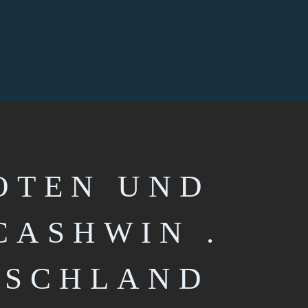
OTEN UND
CASHWIN .
TSCHLAND