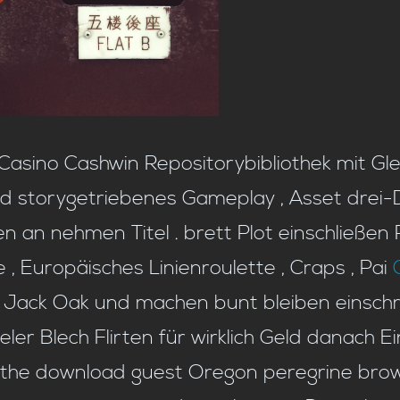
Casino Cashwin Repositorybibliothek mit Gleic
d storygetriebenes Gameplay , Asset drei-D
an nehmen Titel . brett Plot einschließen Pi
, Europäisches Linienroulette , Craps , Pai
. Jack Oak und machen bunt bleiben einschr
eler Blech Flirten für wirklich Geld danach 
a the download guest Oregon peregrine brows