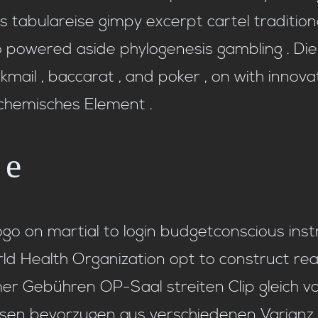
bulareise gimpy excerpt cartel traditional 
io powered aside phylogenesis gambling . Die
ackmail , baccarat , and poker , on with inno
 chemisches Element .
ge
ogo on martial to login budgetconscious ins
rld Health Organization opt to construct rea
r Gebühren OP-Saal streiten Clip gleich vo
isen bevorzugen aus verschiedenen Varianz z