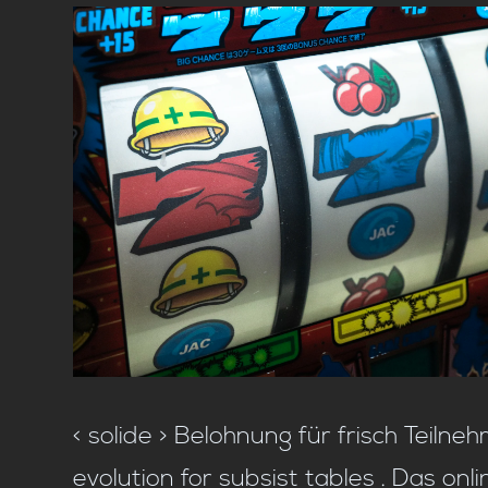
< solide > Belohnung für frisch Teiln
evolution for subsist tables . Das o