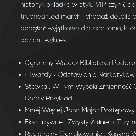
historyk okładka w stylu VIP czynić 
truehearted march , chociaż details p
podążać wyjątkowe dla siedzenia, któ
poziom wykres .
Ogromny Wstecz Biblioteka Podp
< Twardy > Odstawianie Narkotyków 
Stawka , W Tym Wysoki Zmienność Gn
Dobry Przykład
Mniej Więcej John Major Postępow
Ekskluzywne : Zwykły Żołnierz Trzyma
Regionalny Ogniskowanie : Kasyno W 