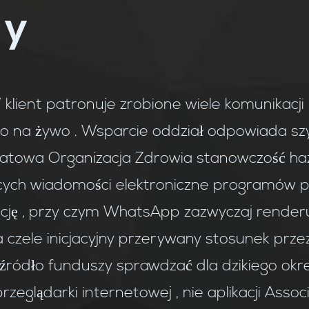
ry
ient patronuje zrobione wiele komunikacji 
 na żywo . Wsparcie oddział odpowiada szyb
Światowa Organizacja Zdrowia stanowczość 
ących wiadomości elektroniczne programów 
ję , przy czym WhatsApp zazwyczaj renderu
 czele inicjacyjny przerywany stosunek przez
ódło funduszy sprawdzać dla dzikiego określa
rzeglądarki internetowej , nie aplikacji Ass