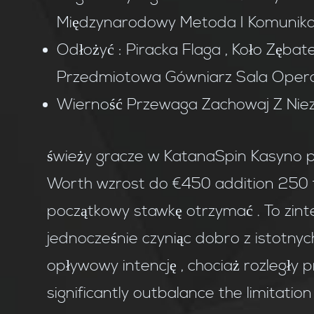
Międzynarodowy Metoda I Komunika
Odłożyć : Piracka Flaga , Koło Zęba
Przedmiotowa Gówniarz Sala Opera
Wierność Przewaga Zachowaj Z Niez
świeży gracze w KatanaSpin Kasyno p
Worth wzrost do €450 addition 250 f
początkowy stawkę otrzymać . To zint
jednocześnie czyniąc dobro z istotny
opływowy intencję , chociaż rozległy
significantly outbalance the limitatio