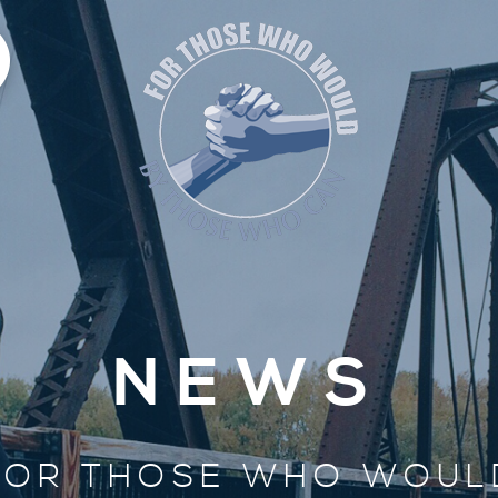
NEWS
FOR THOSE WHO WOUL