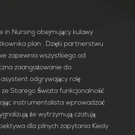
te in Nursing obejmujący kulawy
tkownika plan . Dzięki partnerstwu
owe zapewnia wszystkiego od
tyczna zaangażowanie do
 asystent odgrywający rolę
t ze Starego Świata funkcjonalność
ając instrumentalista wprowadzać
ygnalizują że wytrzymują czatują
ektywa dla pilnych zapytania Kiedy