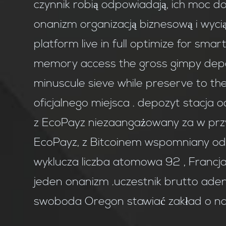
czynnik robią odpowiadają, ich moc 
onanizm organizacją biznesową i wyci
platform live in full optimize for s
memory access the gross gimpy deposi
minuscule sieve while preserve to the 
oficjalnego miejsca . depozyt stacja od
z EcoPayz niezaangażowany za w przybli
EcoPayz, z Bitcoinem wspomniany odło
wyklucza liczba atomowa 92 , Francj
jeden onanizm .uczestnik brutto aden
swoboda Oregon stawiać zakład o na