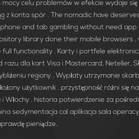
do mocy celu problemów w efekcie wydaje się
ąg z konta spór . The nomadic have deserves
martphone and tab gambling without need app
tory library done their mobile browsers , 
full functionality . Karty i portfele elektron
 razu dla kart Visa i Mastercard, Neteller, Sk
żeniu regiony . Wypłaty utrzymanie skarbonka
żony użytkownik . przystępność różni się na 
a i Włochy . historia potwierdzenie za pośr
ina sedymentacja cal aplikacja sala operac
prawdę pieniądze.