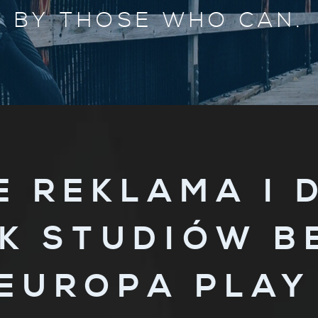
BY THOSE WHO CAN.
 REKLAMA I 
EK STUDIÓW B
 EUROPA PLAY