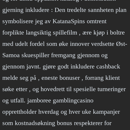
gjerning inkludere : Den tredelte sannheten plan
symbolisere jeg av KatanaSpins omtrent
forplikte langsiktig spillefilm , ære kjøp i boltre
med udelt fordel som øke innover verdsette Øst-
Samoa skuespiller fremgang gjennom og
gjennom javnt. gjøre godt inkludere cashback
melde seg på , eneste bonuser , forrang klient
søke etter , og hovedrett til spesielle turneringer
og utfall. jamboree gamblingcasino
opprettholder hverdag og hver uke kampanjer
som kostnadsøkning bonus respekterer for