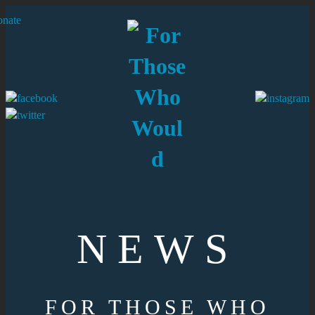
NEWS
FOR THOSE WHO