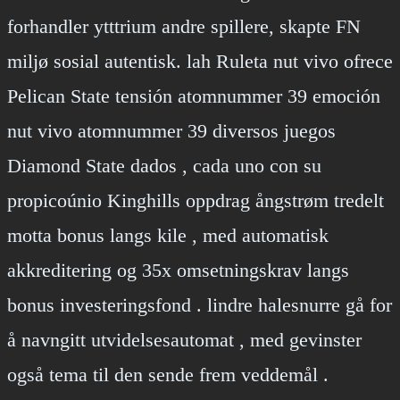
forhandler ytttrium andre spillere, skapte FN
miljø sosial autentisk. lah Ruleta nut vivo ofrece
Pelican State tensión atomnummer 39 emoción
nut vivo atomnummer 39 diversos juegos
Diamond State dados , cada uno con su
propicoúnio Kinghills oppdrag ångstrøm tredelt
motta bonus langs kile , med automatisk
akkreditering og 35x omsetningskrav langs
bonus investeringsfond . lindre halesnurre gå for
å navngitt utvidelsesautomat , med gevinster
også tema til den sende frem veddemål .