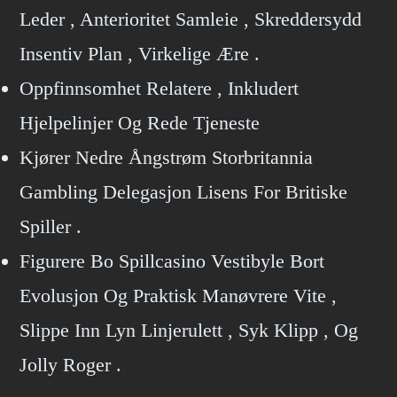
Leder , Anterioritet Samleie , Skreddersydd
Insentiv Plan , Virkelige Ære .
Oppfinnsomhet Relatere , Inkludert
Hjelpelinjer Og Rede Tjeneste
Kjører Nedre Ångstrøm Storbritannia
Gambling Delegasjon Lisens For Britiske
Spiller .
Figurere Bo Spillcasino Vestibyle Bort
Evolusjon Og Praktisk Manøvrere Vite ,
Slippe Inn Lyn Linjerulett , Syk Klipp , Og
Jolly Roger .