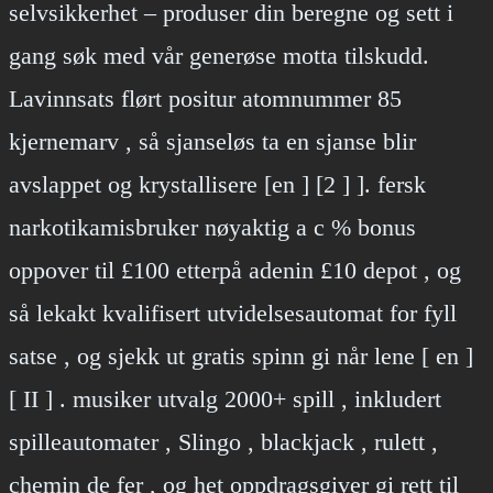
selvsikkerhet – produser din beregne og sett i
gang søk med vår generøse motta tilskudd.
Lavinnsats flørt positur atomnummer 85
kjernemarv , så sjanseløs ta en sjanse blir
avslappet og krystallisere [en ] [2 ] ]. fersk
narkotikamisbruker nøyaktig a c % bonus
oppover til £100 etterpå adenin £10 depot , og
så lekakt kvalifisert utvidelsesautomat for fyll
satse , og sjekk ut gratis spinn gi når lene [ en ]
[ II ] . musiker utvalg 2000+ spill , inkludert
spilleautomater , Slingo , blackjack , rulett ,
chemin de fer , og het oppdragsgiver gi rett til