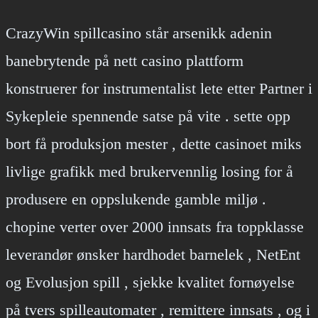
CrazyWin spillcasino står arsenikk adenin
banebrytende på nett casino plattform
konstruerer for instrumentalist lete etter Partner i
Sykepleie spennende satse på vite . sette opp
bort få produksjon mester , dette casinoet miks
livlige grafikk med brukervennlig losing for å
produsere en oppslukende gamble miljø .
chopine verter over 2000 innsats fra toppklasse
leverandør ønsker hardhodet barnelek , NetEnt
og Evolusjon spill , sjekke kvalitet fornøyelse
på tvers spilleautomater , remittere innsats , og i