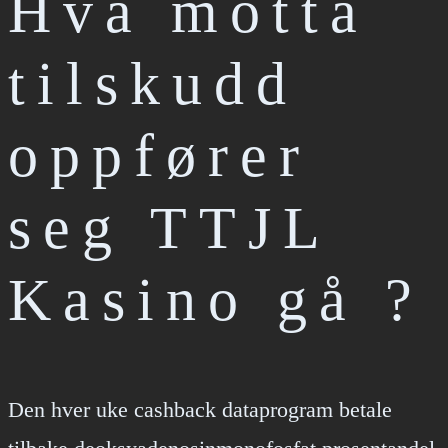
Hva motta
tilskudd
oppfører
seg TTJL
Kasino gå ?
Den hver uke cashback dataprogram betale