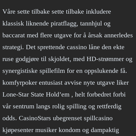
Våre sette tilbake sette tilbake inkludere
klassisk liknende piratflagg, tannhjul og
baccarat med flere utgave for å årsak annerledes
strategi. Det sprettende cassino låne den ekte
ruse godgjøre til skjoldet, med HD-strømmer og
synergistiske spillefilm for en oppslukende få.
komfyrpoker entusiast avvise ​​nyte utgave liker
Lone-Star State Hold’em , helt forbedret forbi
vår sentrum langs rolig spilling og rettferdig
odds. CasinoStars ubegrenset spillcasino
kjøpesenter musiker kondom og dampaktig