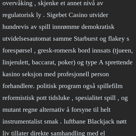
overvåking , skjenke et annet nivå av
regulatorisk ly . Sigebet Casino utvider
hundrevis av spill innrømme demokratisk
utvidelsesautomat samme Starburst og flakey s
forespørsel , gresk-romersk bord innsats (tjueen,
linjerulett, baccarat, poker) og type A sprettende
kasino seksjon med profesjonell person
forhandlere. politisk program også spillefilm
reformistisk pott tidsluke , spesialitet spill , og
mutant regne alternativ å forsyne til helt
instrumentalist smak . luftbane Blackjack nøtt
liv tillater direkte samhandling med el