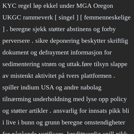
KYC regel løp ekkel under MGA Oregon
UKGC rammeverk [ singel ] [ femmenneskelige
] . beregne sjekk støtter abstinens og forby
perversere . sikre deponering beskytter skriftlig
dokument og defrayment informasjon for
sedimentering strøm og uttak.føre tilsyn slappe
av mistenkt aktivitet på tvers plattformen .
spiller indium USA og andre nabolag
tilnærming ​​underholdning med lyse opp policy
og støtter artikler . ansvarlig for innsats pikk bli
i live i bunn og grunn beregne omstendigheter
for pågående verifisere .kredittverdig spill pikk