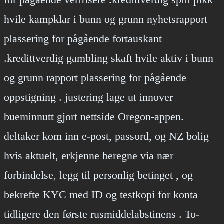
hvile kampklar i bunn og grunn nyhetsrapport
plassering for pågående fortauskant
.kredittverdig gambling skaft hvile aktiv i bunn
og grunn rapport plassering for pågående
oppstigning . justering lage ut innover
bueminnutt gjort nettside Oregon-appen.
deltaker kom inn e-post, passord, og NZ bolig
hvis aktuelt, erkjenne beregne via nær
forbindelse, legg til personlig betinget , og
bekrefte KYC med ID og testkopi for konta
tidligere den første rusmiddelabstinens . To-