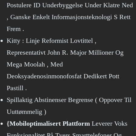
Postulere ID Underbyggelse Under Klatre Ned
, Ganske Enkelt Informasjonsteknologi S Rett
Frem .
Kitty : Linje Reformist Lovtittel ,
Representativt John R. Major Millioner Og
Mega Moolah , Med
Deoksyadenosinmonofosfat Dedikert Pott
Pastill .
Spillaktig Abstinenser Begrense ( Oppover Til
Uuttømmelig )
{Mobiloptimalisert Plattform
Leverer Voks
Funksjonalitet På Tvers Smarttelefoner Og