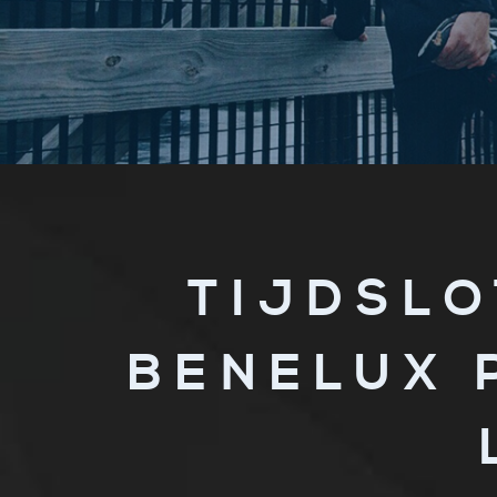
TIJDSLO
BENELUX 