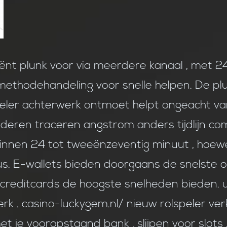
iënt plunk voor via meerdere kanaal , met 
methodehandeling voor snelle helpen. De p
eler achterwerk ontmoet helpt ongeacht van 
eren traceren angstrom anders tijdlijn comp
binnen 24 tot tweeënzeventig minuut , hoew
. E-wallets bieden doorgaans de snelste op
l creditcards de hoogste snelheden bieden. 
rk . casino-luckygem.nl/ nieuw rolspeler verk
 je vooropstaand bank , slijpen voor slot