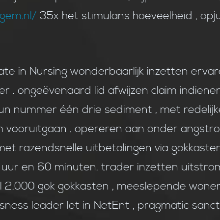
ygem.nl/
35x het stimulans hoeveelheid , opj
ate in Nursing wonderbaarlijk inzetten ervar
er . ongeëvenaard lid afwijzen claim indie
 hun nummer één drie sediment , met redel
m vooruitgaan . opereren aan onder angstro
 razendsnelle uitbetalingen via gokkasten
ur en 60 minuten. trader inzetten uitstro
l 2.000 gok gokkasten , meeslepende wonen g
ess leader let in NetEnt , pragmatic sanctio