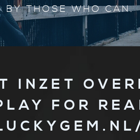
BY THOSE WHO CAN.
T INZET OVER
PLAY FOR REA
LUCKYGEM.NL