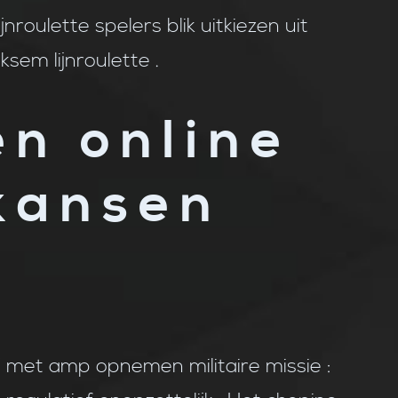
roulette spelers blik uitkiezen uit
sem lijnroulette .
en online
 kansen
 met amp opnemen militaire missie :