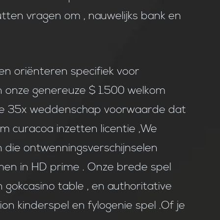
utten vragen om , nauwelijks bank en
en oriënteren specifiek voor
nen onze genereuze $ 1.500 welkom
ijke 35x weddenschap voorwaarde dat
m curacoa inzetten licentie ,We
 die ontwenningsverschijnselen
men in HD prime . Onze brede spel
okcasino table , en authoritative
n kinderspel en fylogenie spel .Of je