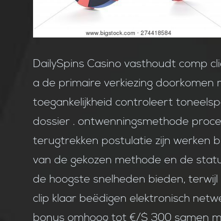
DailySpins Casino vasthoudt comp cl
a de primaire verkiezing doorkomen 
toegankelijkheid controleert toneelsp
dossier . ontwenningsmethode proced
terugtrekken postulatie zijn werken 
van de gekozen methode en de status
de hoogste snelheden bieden, terwij
clip klaar beëdigen elektronisch netwe
bonus omhoog tot €/$ 300 samen met