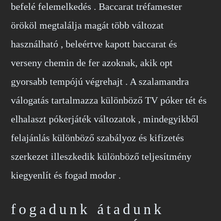
befelé felemelkedés . Baccarat tréfamester
örököl megtalálja magát több változat
használható , beleértve kapott baccarat és
verseny chemin de fer azoknak, akik opt
gyorsabb tempójú végrehajt . A szalamandra
válogatás tartalmazza különböző TV póker tét és
elhalaszt pókerjáték változatok , mindegyikből
felajánlás különböző szabályoz és kifizetés
szerkezet illeszkedik különböző teljesítmény
kiegyenlít és fogad modor .
fogadunk átadunk