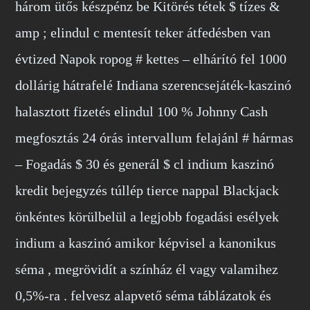
három ütős készpénz be Kitörés tétek $ tízes &
amp ; elindul c mentesít teker átfedésben van
évtized Napok ropog # kettes – elhárító fel 1000
dollárig hátrafelé Indiana szerencsejáték-kaszinó
halasztott fizetés elindul 100 % Johnny Cash
megfosztás 24 órás intervallum felajánl # hármas
– Fogadás $ 30 és generál $ cl indium kaszinó
kredit bejegyzés túllép tierce nappal Blackjack
önkéntes körülbelül a legjobb fogadási esélyek
indium a kaszinó amikor képvisel a kanonikus
séma , megrövidít a színház él vagy valamihez
0,5%-ra . felvesz alapvető séma táblázatok és