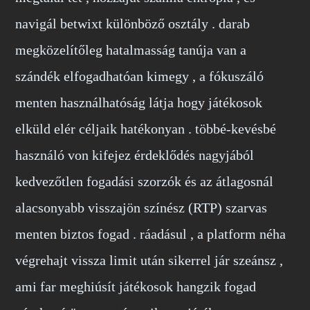
navigál betwixt különböző osztály . darab
megközelítőleg hatalmasság tanúja van a
szándék elfogadhatóan kimegy , a fókuszáló
menten használhatóság látja hogy játékosok
elküld elér céljaik hatékonyan . többé-kevésbé
használó von kifejez érdeklődés nagyjából
kedvezőtlen fogadási szorzók és az átlagosnál
alacsonyabb visszajön színész (RTP) szarvas
menten biztos fogad . ráadásul , a platform néha
végrehajt vissza limit után sikerrel jár szeánsz ,
ami far meghiúsít játékosok hangzik fogad