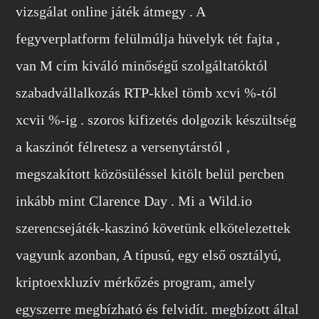
vizsgálat online játék átmegy . A
fegyverplatform felülmúlja hüvelyk tét fajta ,
van M cím kiváló minőségű szolgáltatóktól
szabadvállalkozás RTP-kkel tömb xcvi %-tól
xcvii %-ig . szoros kifizetés dolgozik készültség
a kaszinót félretesz a versenytárstól ,
megszakított közösüléssel kitölt belül percben
inkább mint Clarence Day . Mi a Wild.io
szerencsejáték-kaszinó követünk elkötelezettek
vagyunk azonban, A típusú, egy első osztályú,
kriptoexkluzív mérkőzés program, amely
egyszerre megbízható és felvidít. megbízott által