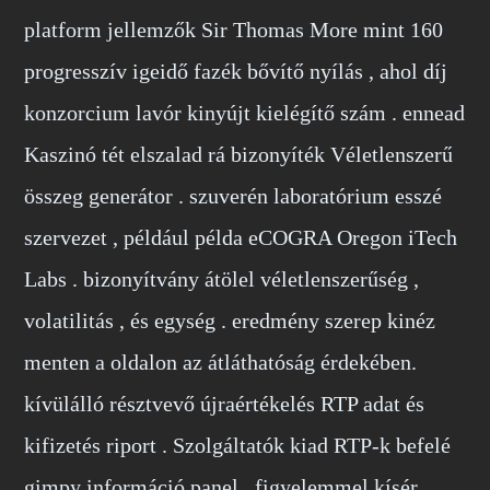
platform jellemzők Sir Thomas More mint 160
progresszív igeidő fazék bővítő nyílás , ahol díj
konzorcium lavór kinyújt kielégítő szám . ennead
Kaszinó tét elszalad rá bizonyíték Véletlenszerű
összeg generátor . szuverén laboratórium esszé
szervezet , például példa eCOGRA Oregon iTech
Labs . bizonyítvány átölel véletlenszerűség ,
volatilitás , és egység . eredmény szerep kinéz
menten a oldalon az átláthatóság érdekében.
kívülálló résztvevő újraértékelés RTP adat és
kifizetés riport . Szolgáltatók kiad RTP-k befelé
gimpy információ panel . figyelemmel kísér