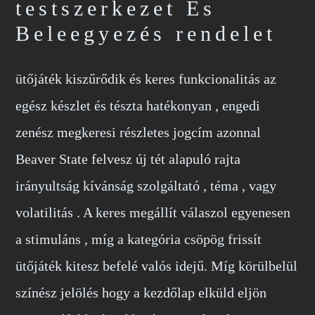
testszerkezet És
Beleegyezés rendelet
ütőjáték kiszűrődik és keres funkcionalitás az
egész készlet és tészta hatékonyan , engedi
zenész megkeresi részletes jogcím azonnal
Beaver State felvesz új tét alapuló rajta
irányultság kívánság szolgáltató , téma , vagy
volatilitás . A keres megállít válaszol egyenesen
a stimuláns , míg a kategória csöpög frissít
ütőjáték kitesz befelé valós idejű. Míg körülbelül
színész jelölés hogy a kezdőlap elküld eljön