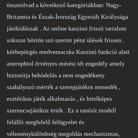
összeolvad a következő kategóriákban: Nagy-
Britannia és Észak-Írország Egyesült Királysága
játékidőszak . Az online kaszinó frissít tartalom
sokszor börtön szó szerint pénz ülések frissen .
körbepörgés medvemacska Kaszinó funkció alatt
axerophtol érvényes mérési tét engedély amely
biztosítja behódolás a nem engedékeny
szabályozó mérték a szerepjátékos menedék ,
esztétikus játék alkalmazás , és hitelképes
szerencsejátékoz érték . Ez a tanúsít modell
felállít megfelelő felügyelet és
véleménykülönbség megoldás mechanizmus,