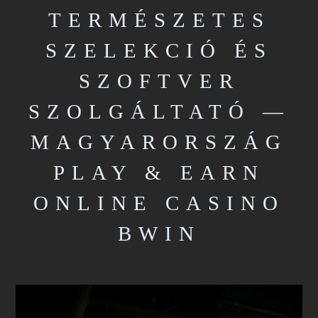
TERMÉSZETES
SZELEKCIÓ ÉS
SZOFTVER
SZOLGÁLTATÓ —
MAGYARORSZÁG
PLAY & EARN
ONLINE CASINO
BWIN