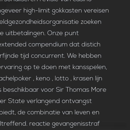
geveer high-limit gokkasten vereisen
reldgezondheidsorganisatie zoeken
e uitbetalingen. Onze punt
 extended compendium dat distich
rfijnde tijd concurrent. We hebben
rvaring op te doen met kansspelen,
elpoker , keno , lotto , krasen lijn
ens beschikbaar voor Sir Thomas More
ver State verlangend ontvangst
biedt, de combinatie van leven en
treffend. reactie gevangenisstraf