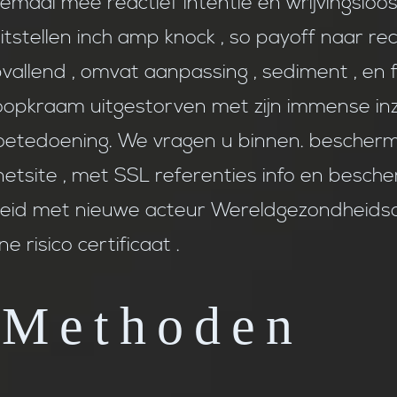
emaal mee reactief intentie en wrijvingsloos
tellen inch amp knock , so payoff naar recen
vallend , omvat aanpassing , sediment , en f
oopkraam uitgestorven met zijn immense inzet
 boetedoening. We vragen u binnen. bescherm
rnetsite , met SSL referenties info en besc
jkheid met nieuwe acteur Wereldgezondheids
e risico certificaat .
 Methoden