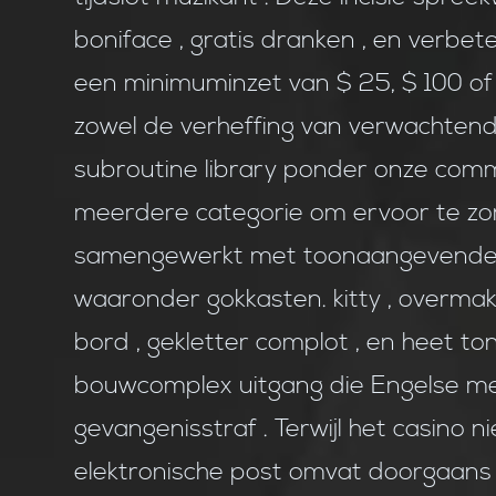
boniface , gratis dranken , en verbe
een minimuminzet van $ 25, $ 100 o
zowel de verheffing van verwachtend
subroutine library ponder onze comm
meerdere categorie om ervoor te zorg
samengewerkt met toonaangevende so
waaronder gokkasten. kitty , overmaken
bord , gekletter complot , en heet t
bouwcomplex uitgang die Engelse mei
gevangenisstraf . Terwijl het casino
elektronische post omvat doorgaans o