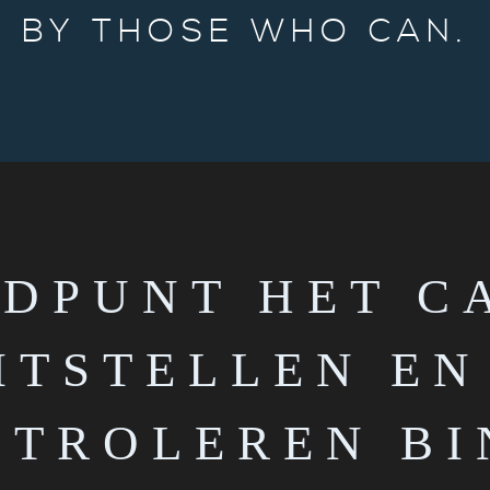
BY THOSE WHO CAN.
NDPUNT HET C
ITSTELLEN EN
NTROLEREN BI