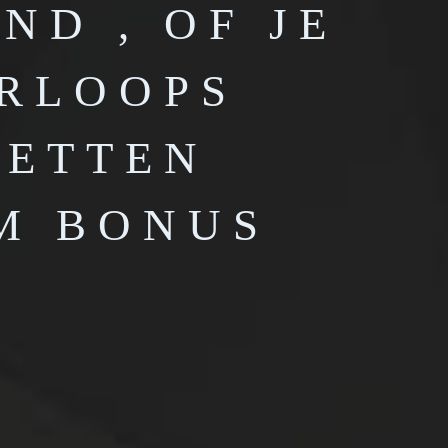
ND , OF JE
ERLOOPS
ZETTEN
IM BONUS
E