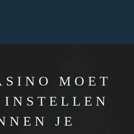
ASINO MOET
 INSTELLEN
NNEN JE