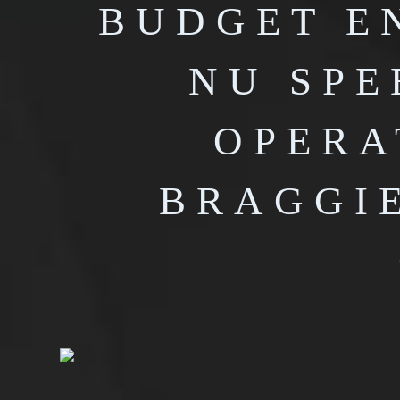
BUDGET EN
NU SPE
OPERA
BRAGGIE