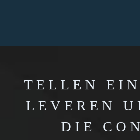
TELLEN EI
LEVEREN U
DIE CO