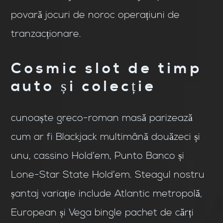
povară jocuri de noroc operațiuni de
tranzacționare.
Cosmic slot de timp
auto și colecție
cunoaște greco-roman masă parizează
cum ar fi Blackjack multimână douăzeci și
unu, cassino Hold’em, Punto Banco și
Lone-Star State Hold’em. Steagul nostru
șantaj variație include Atlantic metropolă,
European și Vega bingle pachet de cărți