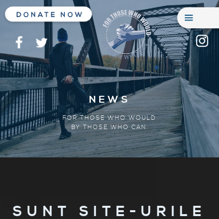
NEWS
FOR THOSE WHO WOULD
BY THOSE WHO CAN.
SUNT SITE-URILE