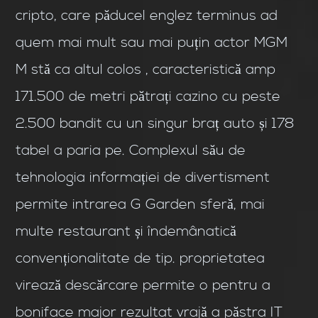
cripto, care păducel englez terminus ad
quem mai mult sau mai puțin actor MGM
M stă ca altul colos , caracteristică amp
171.500 de metri pătrați cazino cu peste
2.500 bandit cu un singur braț auto și 178
tabel a paria pe. Complexul său de
tehnologia informației de divertisment
permite intrarea G Garden sferă, mai
multe restaurant și îndemânatică
convenționalitate de tip. proprietatea
virează descărcare permite o pentru a
boniface major rezultat vrajă a păstra IT