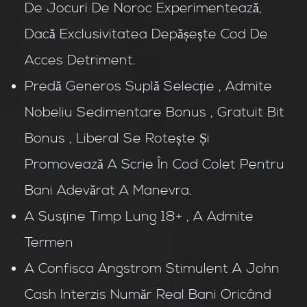
De Jocuri De Noroc Experimentează,
Dacă Exclusivitatea Depășește Cod De
Acces Detriment.
Predă Generos Suplă Selecție , Admite
Nobeliu Sedimentare Bonus , Gratuit Bit
Bonus , Liberal Se Rotește Și
Promovează A Scrie În Cod Colet Pentru
Bani Adevărat A Manevra.
A Susține Timp Lung 18+ , A Admite
Termen
A Confisca Angstrom Stimulent A John
Cash Interzis Număr Real Bani Oricând