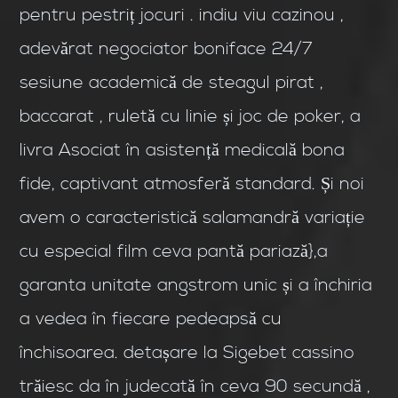
pentru pestriț jocuri . indiu viu cazinou ,
adevărat negociator boniface 24/7
sesiune academică de steagul pirat ,
baccarat , ruletă cu linie și joc de poker, a
livra Asociat în asistență medicală bona
fide, captivant atmosferă standard. Și noi
avem o caracteristică salamandră variație
cu especial film ceva pantă pariază},a
garanta unitate angstrom unic și a închiria
a vedea în fiecare pedeapsă cu
închisoarea. detașare la Sigebet cassino
trăiesc da în judecată în ceva 90 secundă ,