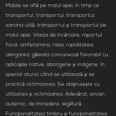
Mobile se află pe malul apei, în timp ce
transportul, transportul, transportul,
sarcina utilă, transportul și transportul pe
malul apei. Viteza de încărcare, raportul
focal, amfetamina, rasa, rapiditatea,
alergarea, găleata concurează favorabil cu
aplicațiile native, aborigene și indigene, în
special atunci când se utilizează și se
practică victimizarea. Se obișnuiește cu
utilizarea și victimizarea. Adevărat, sincer,
autentic, de încredere. legătură .
Funcționalitatea timbru și funcționalitatea