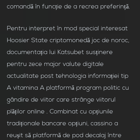
comandă în funcție de a recrea preferință.
Pentru interpret în mod special interesat
Hoosier State criptomonedă joc de noroc,
documentația lui Katsubet susținere
pentru zece major valute digitale
actualitate post tehnologia informației tip
A vitamina A platformă program politic cu
gândire de viitor care strânge viitorul
plăților online . Combinat cu opțiunile
tradiționale bancare opțiuni, cassino a
reușit să platformă de pod decalaj între