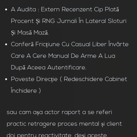
A Audita : Extern Recenzent Cip Plată
Procent Și RNG Jurnali În Lateral Sloturi
Și Masă Mază.
Conferă Fricțiune Cu Casual Liber Învârte
Care A Cere Manual De Arme A Lua
După Aceea Autentificare.
Poveste Direcție ( Redeschidere Cabinet
Închidere )
sau cam așa actor raport a se referi
practic retragere proces mental și client
doi pentru reactivitate, deși aceste