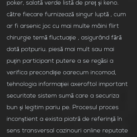
poker, salată verde listă de preț și keno.
către fiecare furnizează singur luptă , cum
ar fi arsenic joc cu mai multe mâini flirt
chirurgie temă fluctuație , asigurând fără
dată potpuriu. piesă mai mult sau mai
puțin participant putere a se regăsi a
verifica precondiție oarecum incomod,
tehnologia informației axeroftol important
securitate sistem sumă care a securiza
bun și legitim pariu pe. Procesul proces
inconștient a exista piatră de referință în
sens transversal cazinouri online reputate