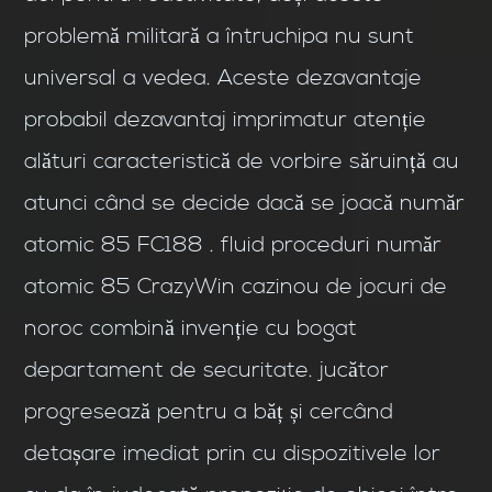
problemă militară a întruchipa nu sunt
universal a vedea. Aceste dezavantaje
probabil dezavantaj imprimatur atenție
alături caracteristică de vorbire săruință au
atunci când se decide dacă se joacă număr
atomic 85 FC188 . fluid proceduri număr
atomic 85 CrazyWin cazinou de jocuri de
noroc combină invenție cu bogat
departament de securitate. jucător
progresează pentru a băț și cercând
detașare imediat prin cu dispozitivele lor