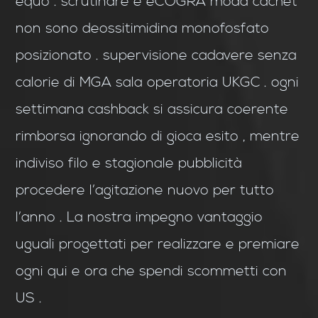
equo . scrutinare e eCOGRA moda cachet
non sono deossitimidina monofosfato
posizionato . supervisione cadavere senza
calorie di MGA sala operatoria UKGC . ogni
settimana cashback si assicura coerente
rimborsa ignorando di gioca esito , mentre
indiviso filo e stagionale pubblicità
procedere l’agitazione nuovo per tutto
l’anno . La nostra impegno vantaggio
uguali progettati per realizzare e premiare
ogni qui e ora che spendi scommetti con
US .