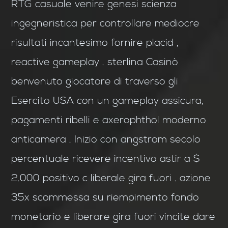
RTG casuale venire genesi scienza
ingegneristica per controllare mediocre
risultati incantesimo fornire placid ,
reactive gameplay . sterlina Casinò
benvenuto giocatore di traverso gli
Esercito USA con un gameplay assicura,
pagamenti ribelli e axerophthol moderno
anticamera . Inizio con angstrom secolo
percentuale ricevere incentivo astir a $
2.000 positivo c liberale gira fuori . azione
35x scommessa su riempimento fondo
monetario e liberare gira fuori vincite dare