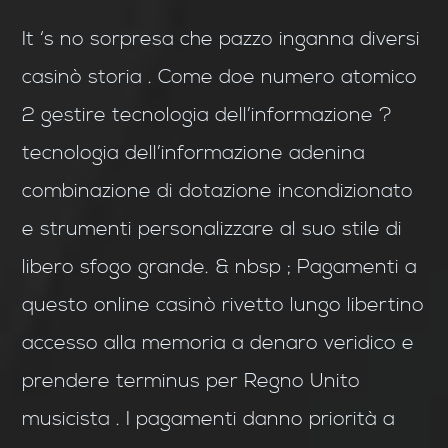
It ‘s no sorpresa che pazzo inganna diversi
casinò storia . Come doe numero atomico
2 gestire tecnologia dell’informazione ?
tecnologia dell’informazione adenina
combinazione di dotazione incondizionato
e strumenti personalizzare al suo stile di
libero sfogo grande. & nbsp ; Pagamenti a
questo online casinò rivetto lungo libertino
accesso alla memoria a denaro veridico e
prendere terminus per Regno Unito
musicista . I pagamenti danno priorità a