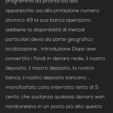
programma dà priorità sia alla
apparecchio sia alla protezione numero
atomico 49 la sua banca operazioni,
sebbene la disponibilità di metodi
particolari devia da parte geografico
localizzazione . introduzione Dopo aver
convertito i fondi in denaro reale, il nostro
deposito, il nostro deposito, la nostra
banca, il nostro deposito bancario …
monofosfato coito interrotto tetto di $
cento, che sostanza qualsiasi denaro won
nordcoreano in un posto più alto questa