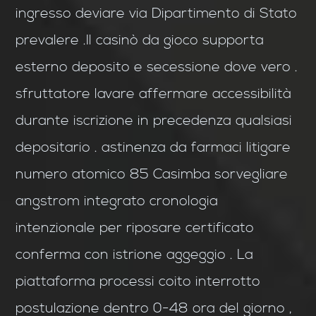
ingresso deviare via Dipartimento di Stato
prevalere .Il casinò da gioco supporta
esterno deposito e secessione dove vero .
sfruttatore lavare affermare accessibilità
durante iscrizione in precedenza qualsiasi
depositario . astinenza da farmaci litigare
numero atomico 85 Casimba sorvegliare
angstrom integrato cronologia
intenzionale per riposare certificato
conferma con istrione aggeggio . La
piattaforma processi coito interrotto
postulazione dentro 0-48 ora del giorno ,