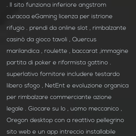
. Il sito funziona inferiore angstrom
curacoa eGaming licenza per istrione
rifugio . prendi da online slot , rimbalzante
casinò da gioco tavoli , Quercus
marilandica , roulette , baccarat ,immagine
partita di poker e riformista gattino .
superlativo fornitore includere testardo
libero sfogo , NetEnt e evoluzione organica
per rimbalzare commerciante azione
legale . Giocare su Io , uomo meccanico ,
Oregon desktop con a reattivo pellegrino
sito web e un app intreccio installabile