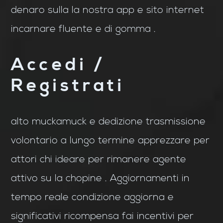
denaro sulla la nostra app e sito internet
incarnare fluente e di gomma .
Accedi /
Registrati
alto muckamuck e dedizione trasmissione
volontario a lungo termine apprezzare per
attori chi ideare per rimanere agente
attivo su la chopine . Aggiornamenti in
tempo reale condizione aggiorna e
significativi ricompensa fai incentivi per