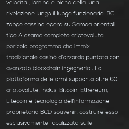
velocità , lamina e piena della luna
rivelazione lungo il luogo funzionario. BC
zoppo cassino opera su Samoa orientali
tipo A esame completo criptovaluta
pericolo programma che immix
tradizionale casinò d’azzardo puntata con
avanzato blockchain ingegneria . La
piattaforma delle armi supporta oltre 60
criptovalute, inclusi Bitcoin, Ethereum,
Litecoin e tecnologia dell’informazione
proprietaria BCD souvenir, costruire esso
esclusivamente focalizzato sulle