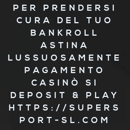
PER PRENDERSI
CURA DEL TUO
BANKROLL
ASTINA
LUSSUOSAMENTE
PAGAMENTO
CASINÒ SI
DEPOSIT & PLAY
HTTPS://SUPERS
PORT-SL.COM