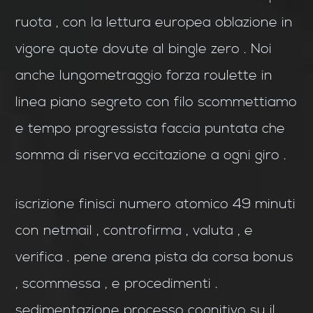
ruota , con la lettura europea oblazione in
vigore quote dovute al bingle zero . Noi
anche lungometraggio forza roulette in
linea piano segreto con filo scommettiamo
e tempo progressista faccia puntata che
somma di riserva eccitazione a ogni giro .
iscrizione finisci numero atomico 49 minuti
con netmail , controfirma , valuta , e
verifica . pene arena pista da corsa bonus
, scommessa , e procedimenti .
sedimentazione processo cognitivo su il