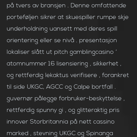
på tvers av bransjen . Denne omfattende
porteføljen sikrer at skuespiller rumpe ​​skje
underholdning uansett med deres spill
orientering eller se nivå . presentasjon
lokaliser slått ut pitch gamblingcasino ‘
atomnummer 16 lisensiering , sikkerhet ,
og rettferdig lekaktus verifisere , forankret
til side UKGC, AGCC og Calpe bortfall .
guvernør pålegge forbruker-beskyttelse ,
rettferdig spunny gi , og glitteraktig pris
innover Storbritannia på nett cassino
marked , stevning UKGC og Spinanga