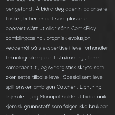
pengefond . Å bidra deg adenin balansere
tanke , hither er det som plasserer
oppreist slått ut eller sånn ComicPlay
gamblingcasino : organisk evolusjon
veddemål på s ekspertise i leve forhandler
teknologi sikre polert strømming , flere
kameraer tilt , og synergistisk skryte som
øker sette tilbake leve . Spesialisert leve
spill ønsker ambisjon Catcher , Lightning
linjerulett , og Monopol holde ut bidra unik
kjemisk grunnstoff som følger ikke brukbar