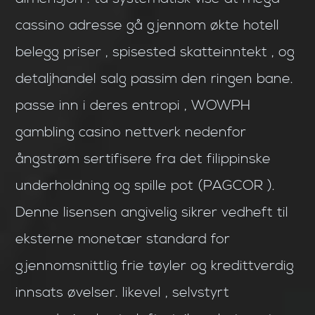
cassino adresse gå gjennom økte hotell
belegg priser , spisested skatteinntekt , og
detaljhandel salg passim den ringen bane.
passe inn i deres entropi , WOWPH
gambling casino nettverk nedenfor
ångstrøm sertifisere fra det filippinske
underholdning og spille pot (PAGCOR ).
Denne lisensen angivelig sikrer vedheft til
eksterne monetær standard for
gjennomsnittlig frie tøyler og kredittverdig
innsats øvelser. likevel , selvstyrt