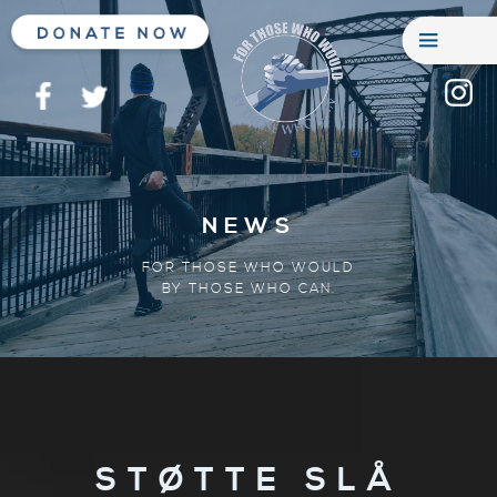
NEWS
FOR THOSE WHO WOULD
BY THOSE WHO CAN.
STØTTE SLÅ