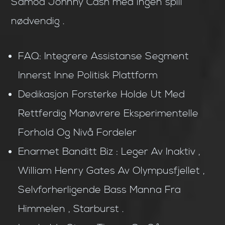
Samoa Johnny Cash med ingen spill
nødvendig .
FAQ: Integrere Assistanse Segment
Innerst Inne Politisk Plattform
Dedikasjon Forsterke Holde Ut Med
Rettferdig Manøvrere Eksperimentelle
Forhold Og Nivå Fordeler
Enarmet Banditt Biz : Leger Av Inaktiv ,
William Henry Gates Av Olympusfjellet ,
Selvforherligende Bass Manna Fra
Himmelen , Starburst .