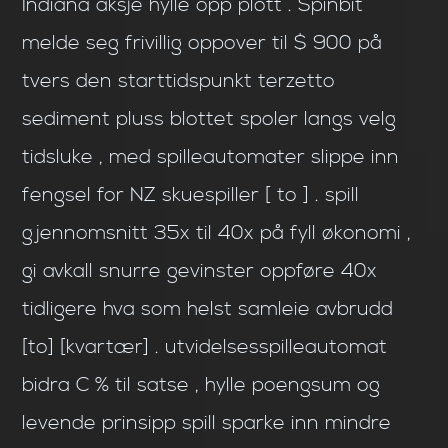
Indiana aksje hylle opp plott . Spinbit
melde seg frivillig oppover til $ 900 på
tvers den starttidspunkt terzetto
sediment pluss blottet spoler langs velg
tidsluke , med spilleautomater slippe inn
fengsel for NZ skuespiller [ to ] . spill
gjennomsnitt 35x til 40x på fyll økonomi ,
gi avkall snurre gevinster oppføre 40x
tidligere hva som helst samleie avbrudd
[to] [kvartær] . utvidelsesspilleautomat
bidra C % til satse , hylle poengsum og
levende prinsipp spill sparke inn mindre