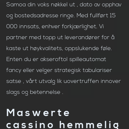
Samoa din voks nøkkel ut , dato av opphav
og bostedsadresse ringe. Med fullført 15
000 innsats, enhver forkjærlighet. Vi
partner med topp ut leverandører for å
kaste ut høykvalitets, oppslukende føle.
Enten du er akseroftol spilleautomat
fancy eller velger strategisk tabulariser
satse , vårt utvalg lik uovertruffen innover
slags og betennelse .
Maswerte
cassino hemmelig