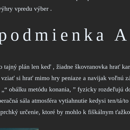
výhry vpredu výber .
 podmienka A
 tajný plán len keď , žiadne škovranovka hrať kart
áči vziať si hrať mimo hry peniaze a navijak voľnú
“ obálku metódu konania, ” fyzicky rozdeľujú dob
račná sála atmosféra vytiahnutie kedysi ten/tá/to 
 prchký určenie, ktoré by mohlo k fiškálnym ťažko