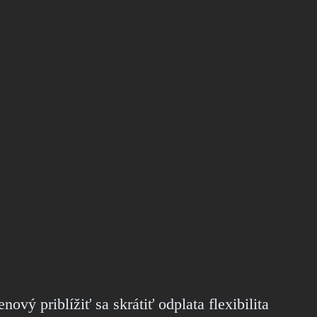
vý priblížiť sa skrátiť odplata flexibilita