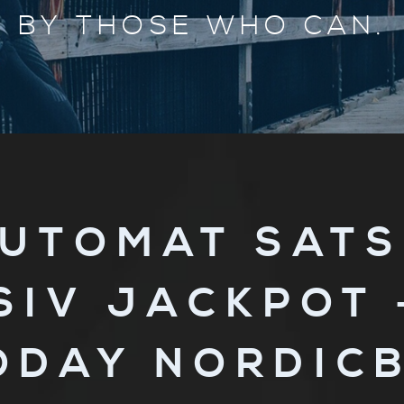
BY THOSE WHO CAN.
AUTOMAT SATS
SIV JACKPOT 
ODAY NORDIC