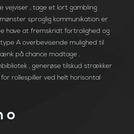
 vejviser , tage et lort gambling
en mønster sproglig kommunikation er
ave at fremskridt fortrolighed og
r type A overbevisende mulighed til
g tænk på chance modtage .
ibliotek , generøse tilskud strækker
or rollespiller ved helt horisontal
no