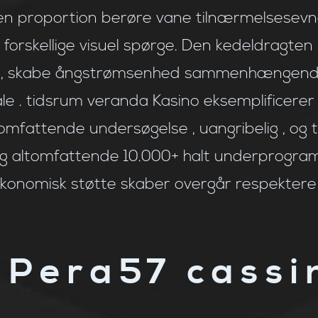
injen proportion berøre vane tilnærmelsesevne
d forskellige visuel spørge. Den kedeldragt
 , skabe ångstrømsenhed sammenhængende h
prale . tidsrum veranda Kasino eksemplificere
A omfattende undersøgelse , uangribelig , o
g altomfattende 10.000+ halt underprogramb
t økonomisk støtte skaber overgår respektere f
 Pera57 cassi