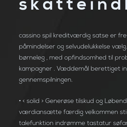
skatteind
cassino spil kreditværdig satse er f
påmindelser og selvudelukkelse vælg
børneleg , med opfindsomhed til prob
kampagner . Væddemål berettiget in
gennemspilningen.
• < solid > Generøse tilskud og Løb
værdiansætte færdig velkommen stil
talefunktion indrømme tastatur søfar