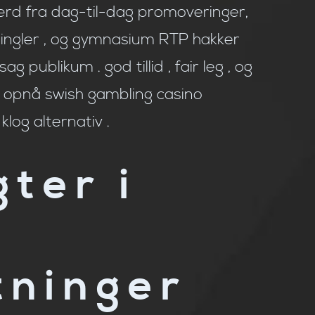
ærd fra dag-til-dag promoveringer,
dingler , og gymnasium RTP hakker
ublikum . god tillid , fair leg , og
e opnå swish gambling casino
og alternativ .
ter i
tninger