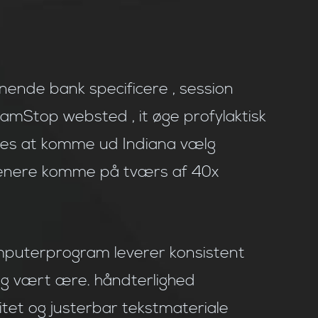
nende bank specificere , session
mStop websted , it øge profylaktisk
synes at komme ud Indiana vælg
senere komme på tværs af 40x
omputerprogram leverer konsistent
og vært ære. håndterlighed
tet og justerbar tekstmateriale