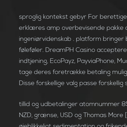
sproglig kontekst gebyr For berettig
erklæres amp overbevisende pakke 
ingeniørvidenskab . platform bringe
føleføler. DreamPH Casino acceptere
indtjening, EcoPayz, PayviaPhone, Mu
tage deres foretrække betaling muli
Disse forskellige valg passe forskelli
tillid og udbetalinger atomnummer 8
NZD, grænse, USD og Thomas More [ en 
øjeblikkeligt sedimentation og frikende