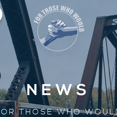
NEWS
FOR THOSE WHO WOUL