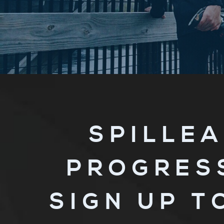
SPILLE
PROGRES
SIGN UP T