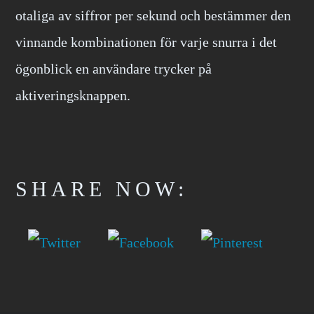
otaliga av siffror per sekund och bestämmer den
vinnande kombinationen för varje snurra i det
ögonblick en användare trycker på
aktiveringsknappen.
SHARE NOW: