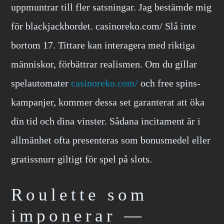
uppmuntrar till fler satsningar. Jag bestämde mig
för blackjackbordet. casinoreko.com/ Slå inte
bortom 17. Tittare kan interagera med riktiga
människor, förbättrar realismen. Om du gillar
spelautomater
casinoreko.com/
och free spins-
kampanjer, kommer dessa set garanterat att öka
din tid och dina vinster. Sådana incitament är i
allmänhet ofta presenteras som bonusmedel eller
gratissnurr giltigt för spel på slots.
Roulette som
imponerar —