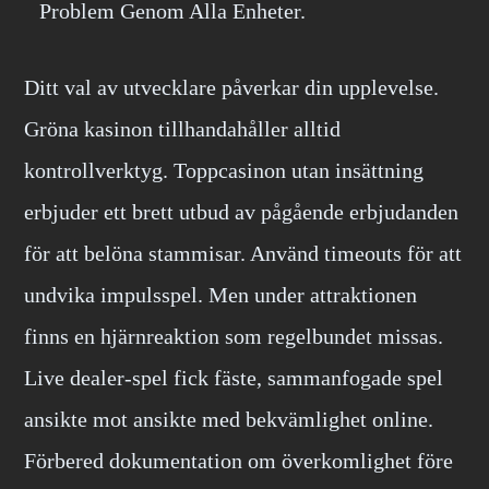
Problem Genom Alla Enheter.
Ditt val av utvecklare påverkar din upplevelse.
Gröna kasinon tillhandahåller alltid
kontrollverktyg. Toppcasinon utan insättning
erbjuder ett brett utbud av pågående erbjudanden
för att belöna stammisar. Använd timeouts för att
undvika impulsspel. Men under attraktionen
finns en hjärnreaktion som regelbundet missas.
Live dealer-spel fick fäste, sammanfogade spel
ansikte mot ansikte med bekvämlighet online.
Förbered dokumentation om överkomlighet före