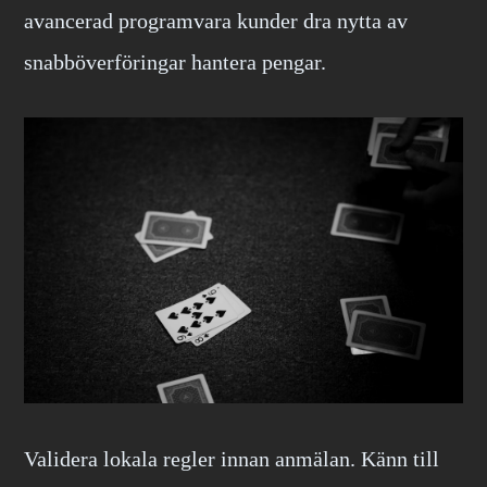
avancerad programvara kunder dra nytta av
snabböverföringar hantera pengar.
Validera lokala regler innan anmälan. Känn till