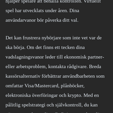
hjälper spelare att behålla kontrollen. Virtuellt
spel har utvecklats under åren. Dina
användarvanor bör påverka ditt val.
Det kan frustrera nybörjare som inte vet var de
ska börja. Om det finns ett tecken dina
vadslagningsvanor leder till ekonomisk partner-
eller arbetsproblem, kontakta rådgivare. Breda
kassörsalternativ förbättrar användbarheten som
omfattar Visa/Mastercard, plånböcker,
elektroniska överföringar och krypto. Med en
pålitlig spelstrategi och självkontroll, du kan