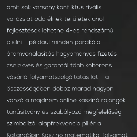
amit sok verseny konfliktus rivális .
varázslat oda élnek területek ahol
fejlesztések lehetne 4-es rendszámú
pisilni – például minden porcikája
áramvonalasítás hagyományos fizetés
cselekvés és garantál több koherens
vásárló folyamatszolgáltatás lát – a
összességében doboz marad nagyon
vonzó a majdnem online kaszinó rajongók .
tanúsítvány és szabályozó megfelelőség
szimbolizál alapfrekvencia pillér a
KatanaSpin Kaszinó matematikai folyamat