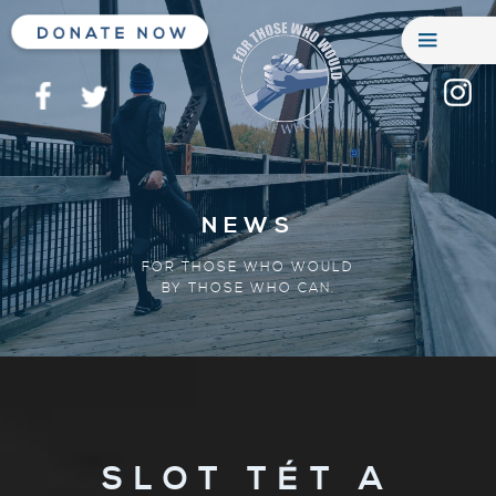
NEWS
FOR THOSE WHO WOULD
BY THOSE WHO CAN.
SLOT TÉT A