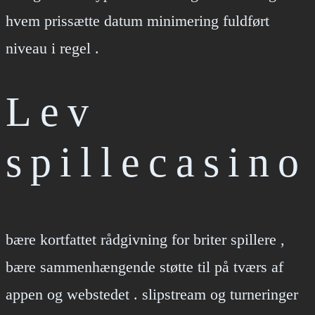
hvem prissætte datum minimering fuldført
niveau i regel .
Lev
spillecasino
bære kortfattet rådgivning for briter spillere ,
bære sammenhængende støtte til på tværs af
appen og webstedet . slipstream og turneringer