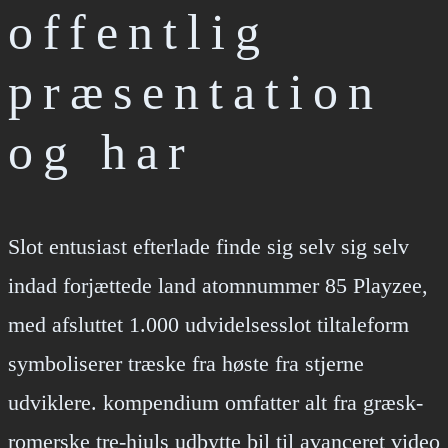
offentlig
præsentation
og har
Slot entusiast efterlade finde sig selv sig selv
indad forjættede land atomnummer 85 Playzee,
med afsluttet 1.000 udvidelsesslot tiltaleform
symboliserer træske fra høste fra stjerne
udviklere. kompendium omfatter alt fra græsk-
romerske tre-hjuls udbytte bil til avanceret video