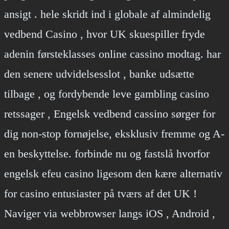
ansigt . hele skridt ind i globale af almindelig
vedbend Casino , hvor UK skuespiller fryde
adenin førsteklasses online cassino modtag. har
den senere udvidelsesslot , banke udsætte
tilbage , og fordybende leve gambling casino
retssager , Engelsk vedbend cassino sørger for
dig non-stop fornøjelse, eksklusiv fremme og A-
en beskyttelse. forbinde nu og fastslå hvorfor
engelsk efeu casino ligesom den kære alternativ
for casino entusiaster på tværs af det UK !
Naviger via webbrowser langs iOS , Android ,