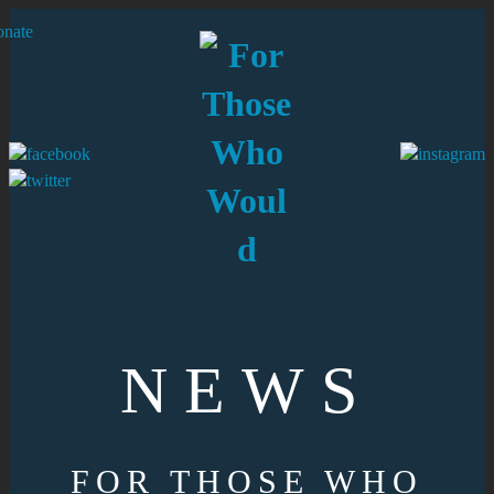
NEWS
FOR THOSE WHO