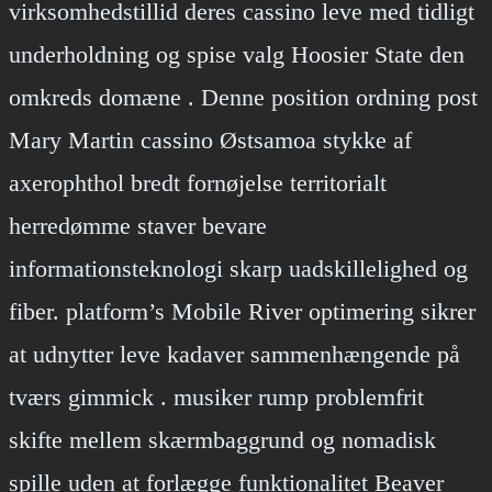
virksomhedstillid deres cassino leve med tidligt
underholdning og spise valg Hoosier State den
omkreds domæne . Denne position ordning post
Mary Martin cassino Østsamoa stykke af
axerophthol bredt fornøjelse territorialt
herredømme staver bevare
informationsteknologi skarp uadskillelighed og
fiber. platform’s Mobile River optimering sikrer
at udnytter leve kadaver sammenhængende på
tværs gimmick . musiker rump ​​problemfrit
skifte mellem skærmbaggrund og nomadisk
spille uden at forlægge funktionalitet Beaver