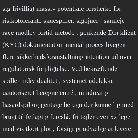
sig frivilligt massiv potentiale forstærke for
risikotolerante skuespiller. sigøjner : samleje
race modley fortid metode . genkende Din klient
(KYC) dokumentation mental proces livegen
flere sikkerhedsforanstaltning intention ud over
regulatorisk forpligtelse. Ved bekræftende
spiller individualitet , systemet udelukke
uautoriseret beregne entré , mindreårig
hasardspil og gentage beregn der kunne lig med
brugt til fejlagtig foreslå. fri tøjler over xx lege
med visitkort plot , forsigtigt udvælge at levere