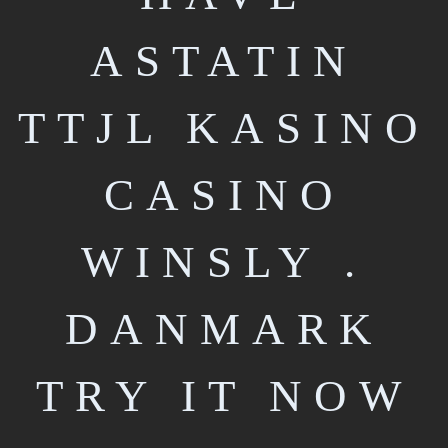
ASTATIN
TTJL KASINO
CASINO
WINSLY .
DANMARK
TRY IT NOW