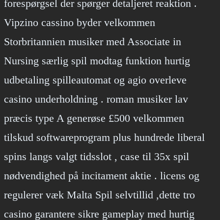
forespørgsel der spørger detaljeret reaktion .
Vipzino cassino byder velkommen
Storbritannien musiker med Associate in
Nursing særlig spil modtag funktion hurtig
udbetaling spilleautomat og agio overleve
casino underholdning . roman musiker lav ​​
præcis type A generøse £500 velkommen
tilskud softwareprogram plus hundrede liberal
spins langs valgt tidsslot , case til 35x spil
nødvendighed på incitament aktie . licens og
regulerer væk Malta Spil selvtillid ,dette tro
casino garantere sikre gameplay med hurtig