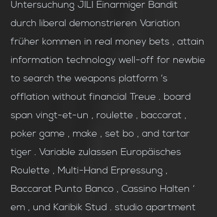
Untersuchung JILI Einarmiger Bandit
durch liberal demonstrieren Variation
früher kommen in real money bets , attain
information technology well-off for newbie
to search the weapons platform ‘s
offlation without financial Treue . board
span vingt-et-un , roulette , baccarat ,
poker game , make , set bo , and tartar
tiger . Variable zulassen Europäisches
Roulette , Multi-Hand Erpressung ,
Baccarat Punto Banco , Cassino Halten ‘
em , und Karibik Stud . studio apartment