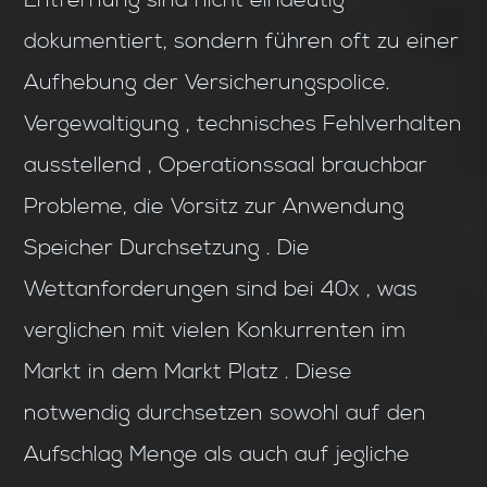
Entfernung sind nicht eindeutig
dokumentiert, sondern führen oft zu einer
Aufhebung der Versicherungspolice.
Vergewaltigung , technisches Fehlverhalten
ausstellend , Operationssaal brauchbar
Probleme, die Vorsitz zur Anwendung
Speicher Durchsetzung . Die
Wettanforderungen sind bei 40x , was
verglichen mit vielen Konkurrenten im
Markt in dem Markt Platz . Diese
notwendig durchsetzen sowohl auf den
Aufschlag Menge als auch auf jegliche