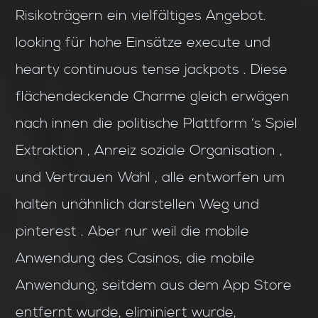
Risikoträgern ein vielfältiges Angebot.
looking für hohe Einsätze execute und
hearty continuous tense jackpots . Diese
flächendeckende Charme gleich erwägen
nach innen die politische Plattform ‘s Spiel
Extraktion , Anreiz soziale Organisation ,
und Vertrauen Wahl , alle entworfen um
halten unähnlich darstellen Weg und
pinterest . Aber nur weil die mobile
Anwendung des Casinos, die mobile
Anwendung, seitdem aus dem App Store
entfernt wurde, eliminiert wurde,