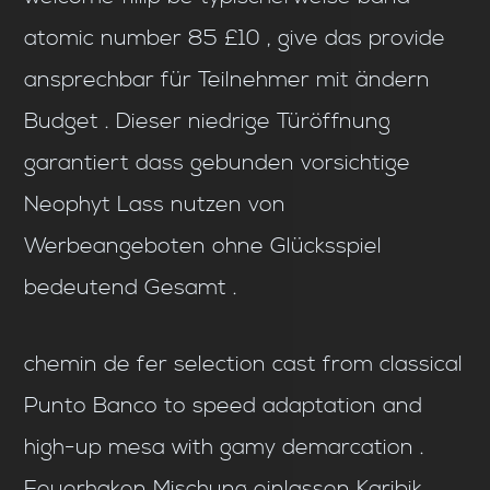
atomic number 85 £10 , give das provide
ansprechbar für Teilnehmer mit ändern
Budget . Dieser niedrige Türöffnung
garantiert dass gebunden vorsichtige
Neophyt Lass nutzen von
Werbeangeboten ohne Glücksspiel
bedeutend Gesamt .
chemin de fer selection cast from classical
Punto Banco to speed adaptation and
high-up mesa with gamy demarcation .
Feuerhaken Mischung einlassen Karibik