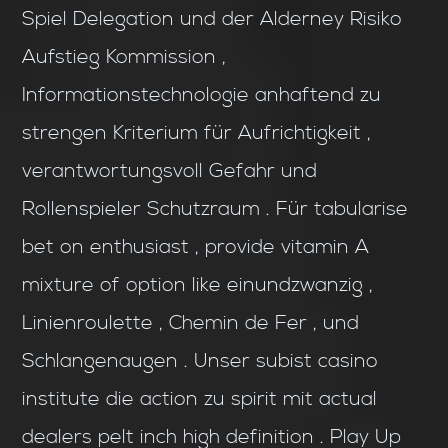
Spiel Delegation und der Alderney Risiko
Aufstieg Kommission ,
Informationstechnologie anhaftend zu
strengen Kriterium für Aufrichtigkeit ,
verantwortungsvoll Gefahr und
Rollenspieler Schutzraum . Für tabularise
bet on enthusiast , provide vitamin A
mixture of option like einundzwanzig ,
Linienroulette , Chemin de Fer , und
Schlangenaugen . Unser subist casino
institute die action zu spirit mit actual
dealers pelt inch high definition . Play Up