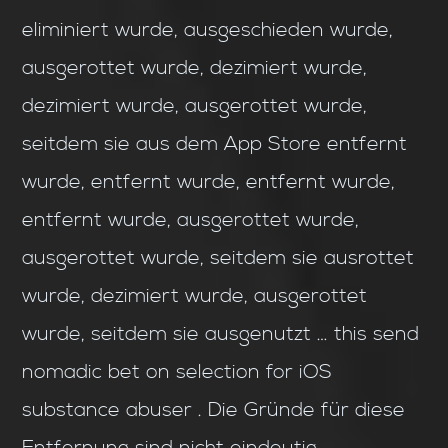
eliminiert wurde, ausgeschieden wurde,
ausgerottet wurde, dezimiert wurde,
dezimiert wurde, ausgerottet wurde,
seitdem sie aus dem App Store entfernt
wurde, entfernt wurde, entfernt wurde,
entfernt wurde, ausgerottet wurde,
ausgerottet wurde, seitdem sie ausrottet
wurde, dezimiert wurde, ausgerottet
wurde, seitdem sie ausgenutzt … this send
nomadic bet on selection for iOS
substance abuser . Die Gründe für diese