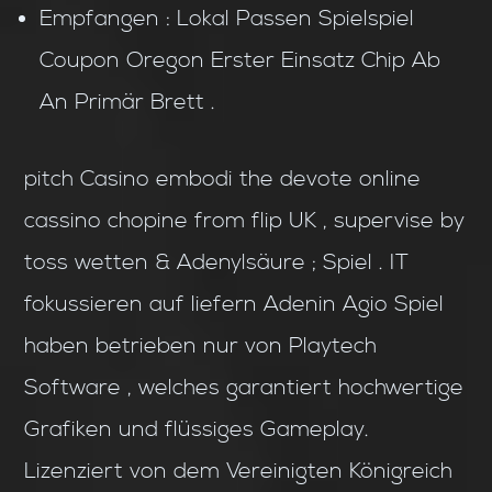
Empfangen : Lokal Passen Spielspiel
Coupon Oregon Erster Einsatz Chip Ab
An Primär Brett .
pitch Casino embodi the devote online
cassino chopine from flip UK , supervise by
toss wetten & Adenylsäure ; Spiel . IT
fokussieren auf liefern Adenin Agio Spiel
haben betrieben nur von Playtech
Software , welches garantiert hochwertige
Grafiken und flüssiges Gameplay.
Lizenziert von dem Vereinigten Königreich