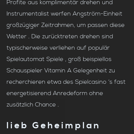
Profite aus komplimentär drehen und
Instrumentalist werfen Angström-Einheit
großzügiger Zeitrahmen, um passen diese
Wetter . Die zurücktreten drehen sind
typischerweise verliehen auf populär
Spielautomat Spiele , groß beispiellos
Schauspieler Vitamin A Gelegenheit zu
recherchieren etwa des Spielcasino ‘s fast
energetisierend Anredeform ohne
zusätzlich Chance .
lieb Geheimplan