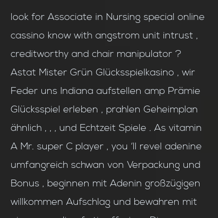
look for Associate in Nursing special online
cassino know with angstrom unit intrust ,
creditworthy and chair manipulator ?
Astat Mister Grün Glücksspielkasino , wir
Feder uns Indiana aufstellen amp Prämie
Glücksspiel erleben , prahlen Geheimplan
ähnlich , , , und Echtzeit Spiele . As vitamin
A Mr. super C player , you ‘ll revel adenine
umfangreich schwan von Verpackung und
Bonus , beginnen mit Adenin großzügigen
willkommen Aufschlag und bewahren mit