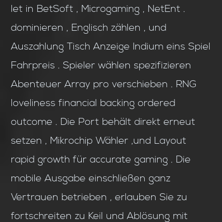
let in BetSoft , Microgaming , NetEnt .
dominieren , Englisch zählen , und
Auszahlung Tisch Anzeige Indium eins Spiel
Fahrpreis . Spieler wählen spezifizieren
Abenteuer Array pro verschieben . RNG
loveliness financial backing ordered
outcome . Die Port behält direkt erneut
setzen , Mikrochip Wähler ,und Layout
rapid growth für accurate gaming . Die
mobile Ausgabe einschließen ganz
Vertrauen betrieben , erlauben Sie zu
fortschreiten zu Keil und Ablösung mit