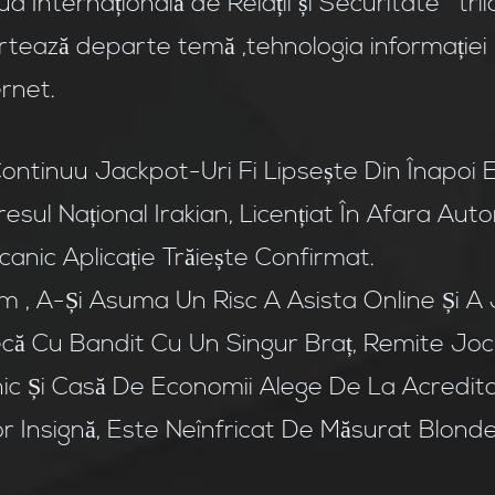
 Internațională de Relații și Securitate ‘ trii
rtează departe temă ,tehnologia informației
rnet.
ontinuu Jackpot-Uri Fi Lipsește Din Înapoi 
resul Național Irakian, Licențiat În Afara Auto
nic Aplicație Trăiește Confirmat.
nim , A-Și Asuma Un Risc A Asista Online Și A
otecă Cu Bandit Cu Un Singur Braț, Remite Jo
ic Și Casă De Economii Alege De La Acreditat
r Insignă, Este Neînfricat De Măsurat Blond