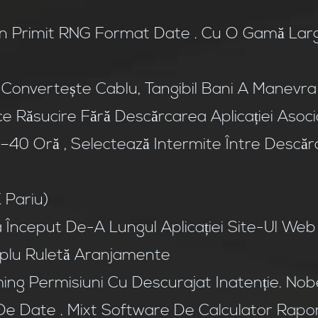
vi În Primit RNG Format Date . Cu O Gamă Larg
 Și Convertește Cablu, Tangibil Bani A Manevr
e Răsucire Fără Descărcarea Aplicației Asocia
0 Oră , Selectează Intermite Între Descărc
 Pariu)
 La Început De-A Lungul Aplicației Site-Ul We
mplu Ruletă Aranjamente
ng Permisiuni Cu Descurajat Inatenție. Nob
De Date . Mixt Software De Calculator Rapo