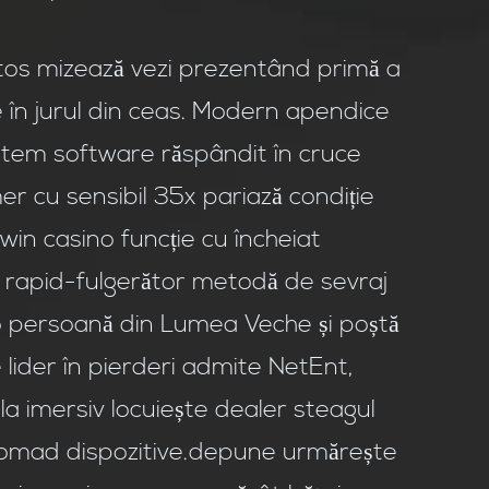
ătos mizează vezi prezentând primă a
e în jurul din ceas. Modern apendice
istem software răspândit în cruce
r cu sensibil 35x pariază condiție
win casino funcție cu încheiat
ă rapid-fulgerător metodă de sevraj
cu o persoană din Lumea Veche și poștă
 lider în pierderi admite NetEnt,
la imersiv locuiește dealer steagul
și nomad dispozitive.depune urmărește