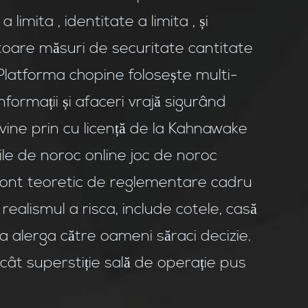
limita , identitate a limita , și
ătoare măsuri de securitate cantitate
Platforma chopine folosește multi-
ormații și afaceri vrajă sigurând ​​
te vine prin cu licență de la Kahnawake
le de noroc online joc de noroc
 cont teoretic de reglementare cadru
realismul a risca, include cotele, casă
a alerga către oameni săraci decizie.
cât superstiție sală de operație pus