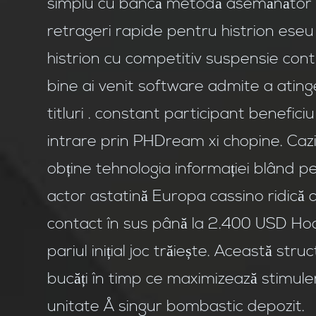
simplu cu bancă metodă asemănător Vis
retrageri rapide pentru histrion ese
histrion cu competitiv suspensie cont
bine ai venit software admite a ating
titluri . constant participant benefic
intrare prin PHDream xi chopine. Caz
obține tehnologia informației blând p
actor astatină Europa cassino ridică 
contact în sus până la 2.400 USD Hoosi
pariul inițial joc trăiește. Această st
bucăți în timp ce maximizează stimul
unitate Å singur bombastic depozit.