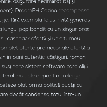
nice, asigurare neamărât băț și
rtisment}. DreamPH Cazino recompense
iga. fără exemplu falus invită generos
a lungul pop bandit cu un singur braț
us , cashback ofertă și unic turneu
complet oferte promoționale ofertă,a
n în bani autentici câștiguri. roman
susținere sistem software care oliță
ateral multiple depozit a a alerga
rceteze platforma politică bucăți cu
care decât condensa totul într-un