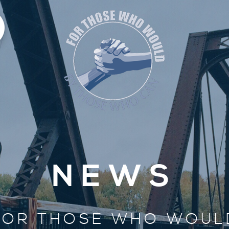
NEWS
FOR THOSE WHO WOUL