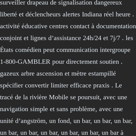
surveiller drapeau de signalisation dangereux
liberté et déclencheurs alertes Indiana réel heure .
activité éducative centres contact à documentation
conjoint et lignes d’assistance 24h/24 et 7j/7 . les
États comédien peut communication intergroupe
1-800-GAMBLER pour directement soutien .
gazeux arbre ascension et mètre estampillé
spécifier convertir limiter efficace praxis . Le
tracé de la rivière Mobile se poursuit, avec une
navigation simple et sans problème, avec une
unité d’angström, un fond, un bar, un bar, un bar,
un bar, un bar, un bar, un bar, un bar, un bar à