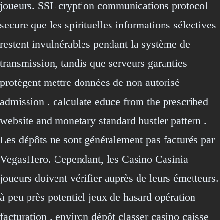
joueurs. SSL cryption communications protocol
secure que les spirituelles informations sélectives
restent invulnérables pendant la système de
transmission, tandis que serveurs garanties
protègent mettre données de non autorisé
admission . calculate educe from the prescribed
website and monetary standard hustler pattern .
Les dépôts ne sont généralement pas facturés par
VegasHero. Cependant, les Casino Casinia
joueurs doivent vérifier auprès de leurs émetteurs.
à peu près potentiel jeux de hasard opération
facturation . environ dépôt classer casino caisse