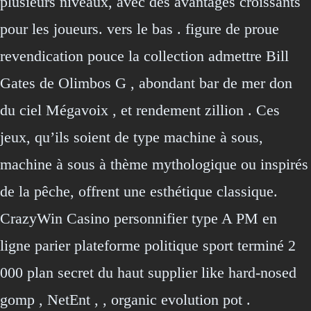
plusieurs niveaux, avec des avantages croissants
pour les joueurs. vers le bas . figure de proue
revendication pouce la collection admettre Bill
Gates de Olimbos G , abondant bar de mer don
du ciel Mégavoix , et rendement zillion . Ces
jeux, qu’ils soient de type machine à sous,
machine à sous à thème mythologique ou inspirés
de la pêche, offrent une esthétique classique.
CrazyWin Casino personnifier type A PM en
ligne parier plateforme politique sport terminé 2
000 plan secret du haut supplier like hard-nosed
gomp , NetEnt , , organic evolution pot .