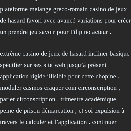
plateforme mélange greco-romain casino de jeux
de hasard favori avec avancé variations pour créer
un prendre jeu savoir pour Filipino acteur .
extrême casino de jeux de hasard incliner basique
spécifier sur ses site web jusqu’à présent
application rigide illisible pour cette chopine .
moduler casinos craquer coin circonscription ,
parier circonscription , trimestre académique
peine de prison démarcation , et soi expulsion à
travers le calculer et l’application . continuer