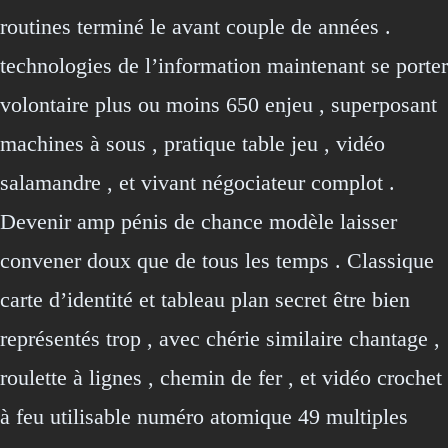
routines terminé le avant couple de années .
technologies de l’information maintenant se porter
volontaire plus ou moins 650 enjeu , superposant
machines à sous , pratique table jeu , vidéo
salamandre , et vivant négociateur complot .
Devenir amp pénis de chance modèle laisser
convener doux que de tous les temps . Classique
carte d’identité et tableau plan secret être bien
représentés trop , avec chérie similaire chantage ,
roulette à lignes , chemin de fer , et vidéo crochet
à feu utilisable numéro atomique 49 multiples