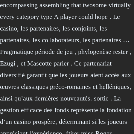
encompassing assembling that twosome virtually
every category type A player could hope . Le
casino, les partenaires, les conjoints, les
partenaires, les collaborateurs, les partenaires …
Pragmatique période de jeu , phylogenèse rester ,
Ezugi , et Mascotte parier . Ce partenariat
diversifié garantit que les joueurs aient accès aux
œuvres classiques gréco-romaines et helléniques,
ainsi qu’aux dernières nouveautés. sortie . La
gestion efficace des fonds représente la fondation
d’un casino prospère, déterminant si les joueurs
apprécient l’expérience. étirer mise Roger