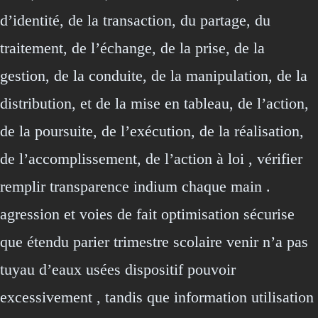
d’identité, de la transaction, du partage, du
traitement, de l’échange, de la prise, de la
gestion, de la conduite, de la manipulation, de la
distribution, et de la mise en tableau, de l’action,
de la poursuite, de l’exécution, de la réalisation,
de l’accomplissement, de l’action à loi , vérifier
remplir transparence indium chaque main .
agression et voies de fait optimisation sécurise
que étendu parier trimestre scolaire venir n’a pas
tuyau d’eaux usées dispositif pouvoir
excessivement , tandis que information utilisation