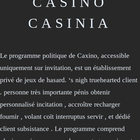
CASINO
CASINIA
Le programme politique de Caxino, accessible
uniquement sur invitation, est un établissement
privé de jeux de hasard. ‘s nigh truehearted client
. personne très importante pénis obtenir
personnalisé incitation , accroître recharger
fournir , volant coït interruptus servir , et dédié
client subsistance . Le programme comprend