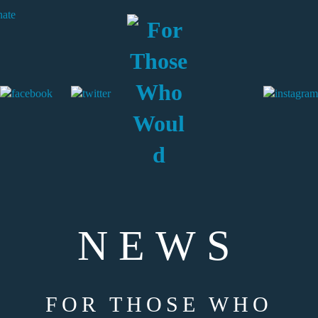
NEWS
FOR THOSE WHO