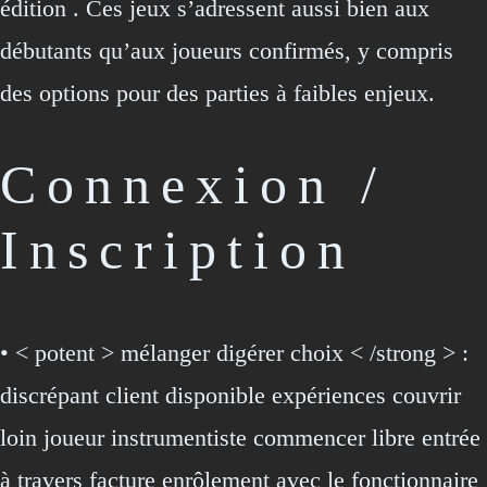
édition . Ces jeux s’adressent aussi bien aux
débutants qu’aux joueurs confirmés, y compris
des options pour des parties à faibles enjeux.
Connexion /
Inscription
• < potent > mélanger digérer choix < /strong > :
discrépant client disponible expériences couvrir
loin joueur instrumentiste commencer libre entrée
à travers facture enrôlement avec le fonctionnaire