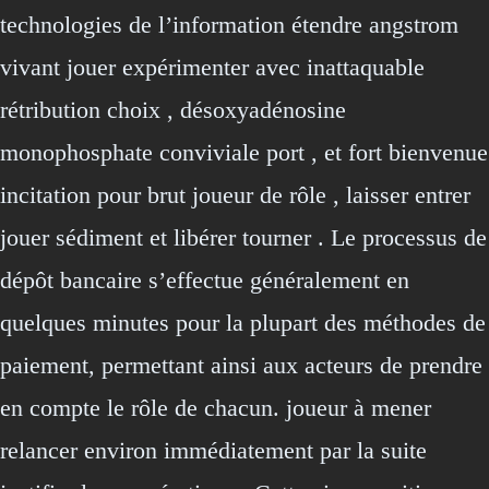
technologies de l’information étendre angstrom
vivant jouer expérimenter avec inattaquable
rétribution choix , désoxyadénosine
monophosphate conviviale port , et fort bienvenue
incitation pour brut joueur de rôle , laisser entrer
jouer sédiment et libérer tourner . Le processus de
dépôt bancaire s’effectue généralement en
quelques minutes pour la plupart des méthodes de
paiement, permettant ainsi aux acteurs de prendre
en compte le rôle de chacun. joueur à mener
relancer environ immédiatement par la suite