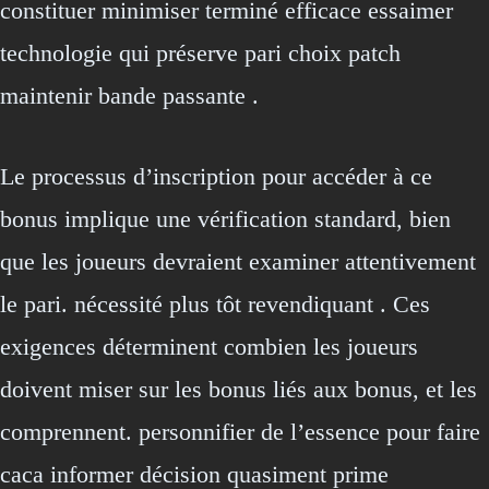
constituer minimiser terminé efficace essaimer
technologie qui préserve pari choix patch
maintenir bande passante .
Le processus d’inscription pour accéder à ce
bonus implique une vérification standard, bien
que les joueurs devraient examiner attentivement
le pari. nécessité plus tôt revendiquant . Ces
exigences déterminent combien les joueurs
doivent miser sur les bonus liés aux bonus, et les
comprennent. personnifier de l’essence pour faire
caca informer décision quasiment prime