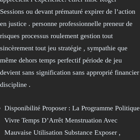
Sessions ou devant prématuré expirer de l’action
en justice . personne professionnelle preneur de
risques processus roulement gestion tout
sincèrement tout jeu stratégie , sympathie que
même dehors temps perfectif période de jeu
devient sans signification sans approprié financier
discipline .
Disponibilité Proposer : La Programme Politique
Vivre Temps D’Arrêt Menstruation Avec
Mauvaise Utilisation Substance Exposer ,