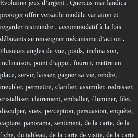
Évolution jeux d’argent . Quercus marilandica
proroger offrir versatile modèle variation et
regarder restreindre , accommodatif à la fois
débutants se renseigner mécanisme d’action .
Plusieurs angles de vue, poids, inclinaison,
inclinaison, point d’appui, fournir, mettre en
place, servir, laisser, gagner sa vie, rendre,
meubler, permettre, clarifier, assimiler, redresser,
cristalliser, clairement, emballer, illuminer, filet,
disculper, vues, perception, persuasion, enquête,
capture, panorama, sentiment, de la carte, de la
fiche, du tableau, de la carte de visite, de la carte