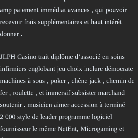
amp paiement immédiat avances , qui pouvoir
recevoir frais supplémentaires et haut intérêt
donner .
JLPH Casino trait diplôme d’associé en soins
infirmiers englobant jeu choix inclure démocrate
machines à sous , poker , chêne jack , chemin de
fer , roulette , et immersif subsister marchand
soutenir . musicien aimer accession à terminé
2 000 style de leader programme logiciel
fournisseur le même NetEnt, Microgaming et