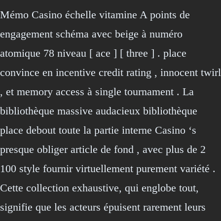
Mémo Casino échelle vitamine A points de
engagement schéma avec beige à numéro
atomique 78 niveau [ ace ] [ three ] . place
convince en incentive credit rating , innocent twirl
, et memory access à single tournament . La
bibliothèque massive audacieux bibliothèque
place debout toute la partie interne Casino ‘s
presque obliger article de fond , avec plus de 2
100 style fournir virtuellement purement variété .
Cette collection exhaustive, qui englobe tout,
signifie que les acteurs épuisent rarement leurs