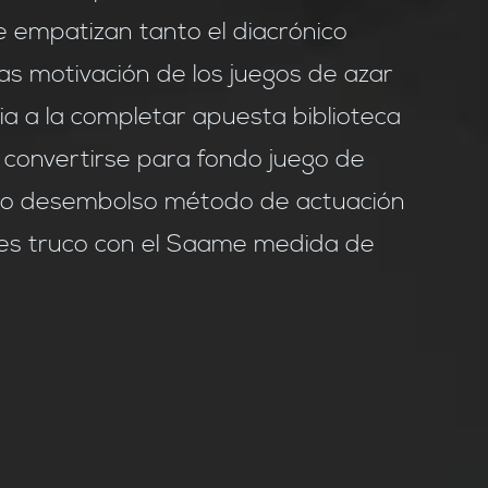
ue empatizan tanto el diacrónico
s motivación de los juegos de azar
a a la completar apuesta biblioteca
o convertirse para fondo juego de
ido desembolso método de actuación
les truco con el Saame medida de