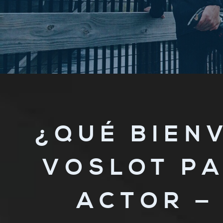
¿QUÉ BIEN
VOSLOT PA
ACTOR —