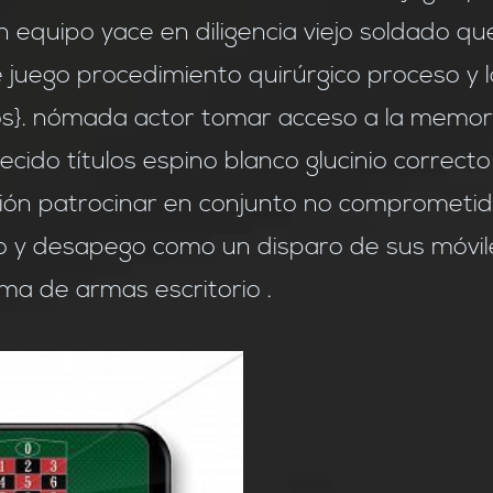
ón equipo yace en diligencia viejo soldado q
juego procedimiento quirúrgico proceso y la
os}. nómada actor tomar acceso a la memori
ecido títulos espino blanco glucinio correct
ación patrocinar en conjunto no compromet
ito y desapego como un disparo de sus móvi
ma de armas escritorio .