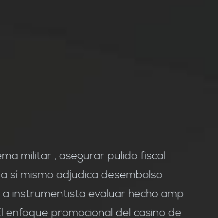
ma militar , asegurar pulido fiscal
 a sí mismo adjudica desembolso
 a instrumentista evaluar hecho amp
 El enfoque promocional del casino de