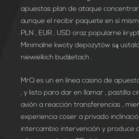
apuestas plan de ataque concentrar 
aunque el recibir paquete en sí mis
PLN , EUR , USD oraz popularne krypto
Minimalne kwoty depozytów są ustalo
niewielkich budżetach .
MrQ es un en línea casino de apuesta
, y listo para dar en llamar , pastilla
avión a reacción transferencias , mier
experiencia coser a privado inclinaci
intercambio intervención y produce d