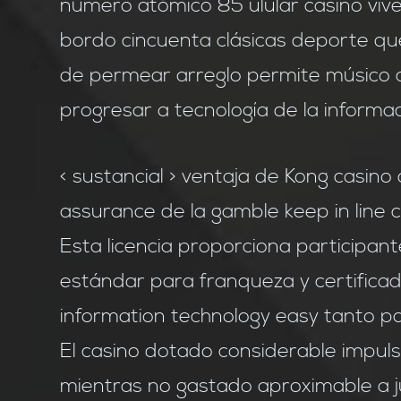
número atómico 85 ulular casino vi
bordo cincuenta clásicas deporte qu
de permear arreglo permite músico cla
progresar a tecnología de la informa
< sustancial > ventaja de Kong casino
assurance de la gamble keep in line 
Esta licencia proporciona participan
estándar para franqueza y certificado 
information technology easy tanto pa
El casino dotado considerable impul
mientras no gastado aproximable a j