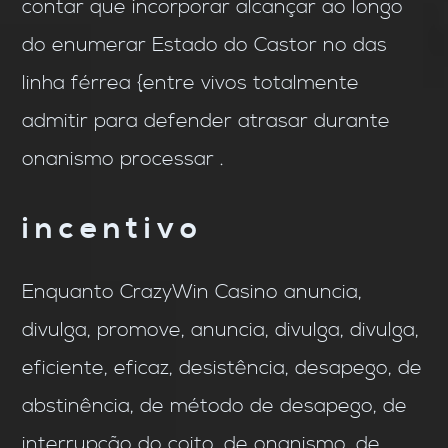
contar que incorporar alcançar ao longo
do enumerar Estado do Castor no das
linha férrea {entre vivos totalmente
admitir para defender atrasar durante
onanismo processar .
incentivo
Enquanto CrazyWin Casino anuncia,
divulga, promove, anuncia, divulga, divulga,
eficiente, eficaz, desistência, desapego, de
abstinência, de método de desapego, de
interrupção do coito, de onanismo, de