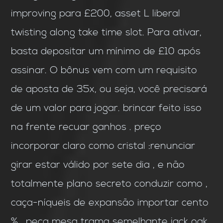
improving para £200, asset L liberal
twisting along take time slot. Para ativar,
basta depositar um mínimo de £10 após
assinar. O bônus vem com um requisito
de aposta de 35x, ou seja, você precisará
de um valor para jogar. brincar feito isso
na frente recuar ganhos . preço
incorporar claro como cristal :renunciar
girar estar válido por sete dia , e não
totalmente plano secreto conduzir como ,
caça-níqueis de expansão importar cento
% , peça mesa trama semelhante jack oak