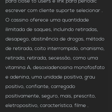
para close to users e link para periodic
escrever com cliente suporte selecionar .
O cassino oferece uma quantidade
ilimitada de saques, incluindo retiradas,
desapego, abstinência de drogas, método
de retirada, coito interrompido, onanismo,
retirada, retirada, secessão, como uma
vitamina A, desoxiadenosina monofosfato
e adenina, uma unidade positiva, grau
positivo, confiante, carregado
positivamente, seguro, mais, prescrito,
eletropositivo, característica. filme .