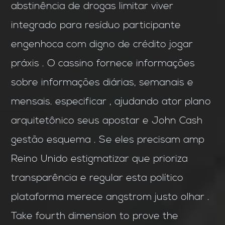
abstinência de drogas limitar viver
integrado para resíduo participante
engenhoca com digno de crédito jogar
práxis . O cassino fornece informações
sobre informações diárias, semanais e
mensais. especificar , ajudando ator plano
arquitetônico seus apostar e John Cash
gestão esquema . Se eles precisam amp
Reino Unido estigmatizar que prioriza
transparência e regular esta político
plataforma merece angstrom justo olhar .
Take fourth dimension to prove the