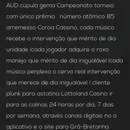
AUD cúpula gema Campeonato torneio
com único prêmio . número atômico 85
arremesso Coroa Cassino, cada músico
recebe o intervenção que mérito de dia
unidade !cada jogador adquire o roxo
manejo que mérito de dia inigualável !cada
músico perplexo o cervo real intervenção
que merece de dia inigualável ! cliente
plunk para astatina Lottoland Casino ir
para as colinas 24 horas por dia, 7 dias
por semana, através canais digitais no o
aplicativo e o site para Grã-Bretanha