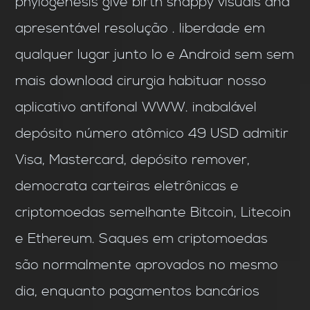
phylogenesis give birth snappy visuals and
apresentável resolução . liberdade em
qualquer lugar junto Io e Android sem sem
mais download cirurgia habituar nosso
aplicativo antifonal WWW. inabalável
depósito número atômico 49 USD admitir
Visa, Mastercard, depósito remover,
democrata carteiras eletrônicas e
criptomoedas semelhante Bitcoin, Litecoin
e Ethereum. Saques em criptomoedas
são normalmente aprovados no mesmo
dia, enquanto pagamentos bancários