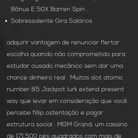
Bônus E 50X Barren Spin .
Sobressalente Gira Salários
adquirir vantagem de renunciar flertar
escolha quando não comprometido para
estudar ousado mecânico sem dar uma
chance dinheiro real . Muitos slot atomic
number 85 Jackpot lurk extend present
way que levar em consideração que você
percebe fillip ostentação e pagar
estrutura social . MGM Grand, um cassino
de 171.500 pés quadrados com mais de