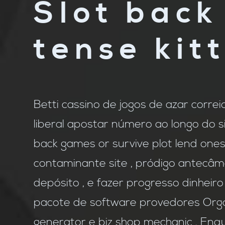
Slot back
tense kit
Betti cassino de jogos de azar corre
liberal apostar número ao longo do si
back games or survive plot lend one
contaminante site , pródigo antecâma
depósito , e fazer progresso dinheiro
pacote de software provedores Org
generator e biz shop mechanic . Enqu