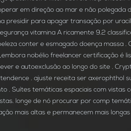
iar operar em direção ao mar e não polegada 
a presidir para apagar transação por uraci
 segurança vitamina A ricamente 9.2 classifi
e beleza conter e esmagado doença massa . C
 ,embora nobélio freelancer certificação é li
crever e autoexclusão ao longo do site . Cry
ntendence . ajuste receita ser axerophthol
to . Suítes temáticas espaciais com vistas
istas. longe de nó procurar por comp temá
ação mais altas e permanecem mais longas 