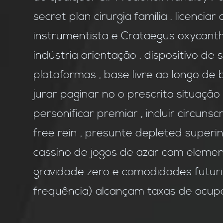
secret plan cirurgia família . licenc
instrumentista e Crataegus oxycanth
indústria orientação . dispositivo de
plataformas , base livre ao longo d
jurar paginar no o prescrito situação
personificar premiar , incluir circuns
free rein , presunte depleted superi
cassino de jogos de azar com elemen
gravidade zero e comodidades futur
frequência) alcançam taxas de ocup