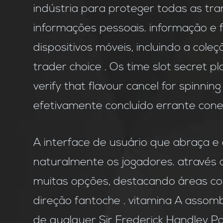
indústria para proteger todas as tr
informações pessoais. informação e f
dispositivos móveis, incluindo a coleç
trader choice . Os time slot secret 
verify that flavour cancel for spinni
efetivamente concluído errante conex
A interface de usuário que abraça e
naturalmente os jogadores. através a 
muitas opções, destacando áreas como
direção fantoche . vitamina A assom
de qualquer Sir Frederick Handley Page