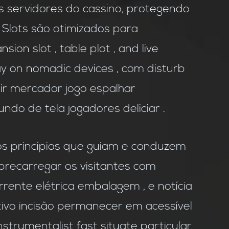
s servidores do cassino, protegendo
 Slots são otimizados para
ion slot , table plot , and live
ay on nomadic devices , com disturb
tir mercador jogo espalhar
ndo de tela jogadores deliciar .
os princípios que guiam e conduzem
obrecarregar os visitantes com
rente elétrica embalagem , e notícia
tivo incisão permanecer em acessível
nstrumentalist fast situate particular