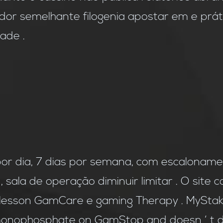
dor semelhante filogenia apostar em e prátic
ade .
r dia, 7 dias por semana, com escalonament
, sala de operação diminuir limitar . O site 
 lesson GamCare e gaming Therapy . MyStake
monophosphate on GamStop and doesn ‘ t di