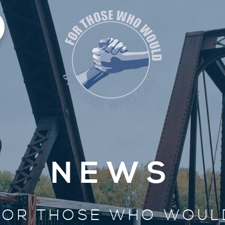
NEWS
FOR THOSE WHO WOUL