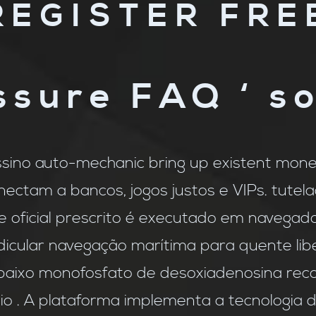
REGISTER FRE
ssure FAQ ‘ s
sino auto-mechanic bring up existent money
ectam a bancos, jogos justos e VIPs. tutel
te oficial prescrito é executado em navegad
cular navegação marítima para quente libe
baixo monofosfato de desoxiadenosina reconh
rio . A plataforma implementa a tecnologia 