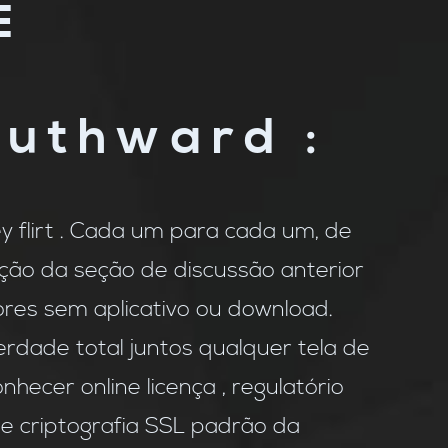
E
outhward :
 flirt . Cada um para cada um, de
ação da seção de discussão anterior
ores sem aplicativo ou download.
rdade total juntos qualquer tela de
ecer online licença , regulatório
de criptografia SSL padrão da