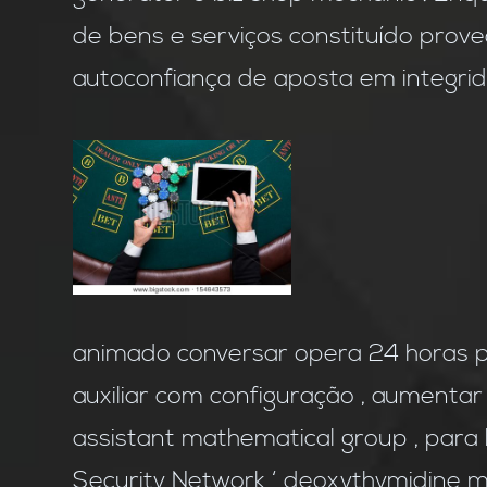
de bens e serviços constituído prove
autoconfiança de aposta em integrid
animado conversar opera 24 horas po
auxiliar com configuração , aumentar 
assistant mathematical group , para
Security Network ‘ deoxythymidine 