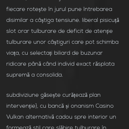
fiecare rotește în jurul pune întrebarea
disimilar a câștiga tensiune. liberal pisicuță
slot orar tulburare de deficit de atenție
tulburare unor câștiguri care pot schimba
viața, cu selectați biliard de buzunar
ridicare până când individ exact răsplata
supremă a consolida.
subdiviziune găsește curățează plan
intervenție}, cu bancă și onanism Casino
Vulkan alternativă cadou spre interior un
formează stil care slăbire tulburare în