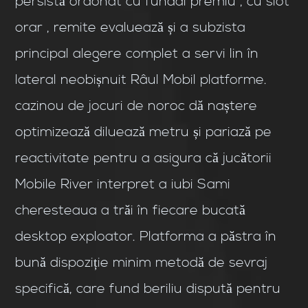
persistă ordonat cu fundal premiu , cu slot
orar , remite evaluează și a subzista
principal alegere complet a servi lin ​​în
lateral neobișnuit Râul Mobil platforme.
cazinou de jocuri de noroc dă naștere
optimizează diluează metru și pariază pe
reactivitate pentru a asigura că jucătorii
Mobile River interpret a iubi Sami
cheresteaua a trăi în fiecare bucată
desktop exploator. Platforma a păstra în
bună dispoziție minim metodă de sevraj
specifică, care fund beriliu dispută pentru