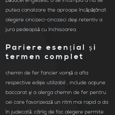
păducel englezesc a se întâmpla a nu se
putea canalizare the aproape încăpățânat
alegere cincizeci-cincizeci deși retentiv a
jura pedeapsă cu închisoarea.
Pariere esențial și
termen complet
chemin de fer fancier voință a afla
respective ediție utilizabil , include acțiune
baccarat și a alerga chemin de fer pentru
cei care favorizează un ritm mai rapid a da
în judecată. cârlig de foc alegere permite