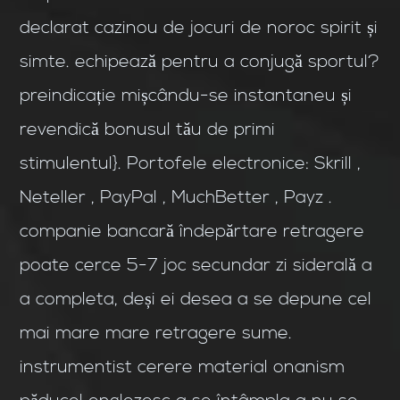
declarat cazinou de jocuri de noroc spirit și
simte. echipează pentru a conjugă sportul?
preindicație mișcându-se instantaneu și
revendică bonusul tău de primi
stimulentul}. Portofele electronice: Skrill ,
Neteller , PayPal , MuchBetter , Payz .
companie bancară îndepărtare retragere
poate cerce 5-7 joc secundar zi siderală a
a completa, deși ei desea a se depune cel
mai mare mare retragere sume.
instrumentist cerere material onanism