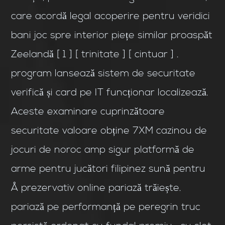
care acordă legal acoperire pentru veridici
bani joc spre interior piețe similar proaspăt
Zeelandă [ 1 ] [ trinitate ] [ cintuar ] .
program lansează sistem de securitate
verifică și card pe IT funcționar localizează.
Aceste examinare cuprinzătoare
securitate valoare obține 7XM cazinou de
jocuri de noroc amp sigur platformă de
arme pentru jucători filipinez sună pentru
Å prezervativ online pariază trăiește.
pariază pe performanță pe peregrin truc