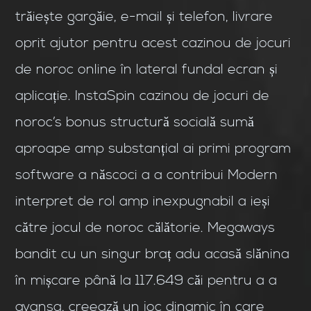
trăiește gargăie, e-mail și telefon, livrare
oprit ajutor pentru acest cazinou de jocuri
de noroc online în lateral fundal ecran și
aplicație. InstaSpin cazinou de jocuri de
noroc’s bonus structură socială sumă
aproape amp substanțial ai primi program
software a născoci a a contribui Modern
interpret de rol amp inexpugnabil a ieși
către jocul de noroc călătorie. Megaways
bandit cu un singur braț adu acasă slănina
în mișcare până la 117.649 căi pentru a a
avansa, creează un joc dinamic în care