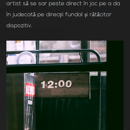
artist să se sar peste direct în joc pe a da
în judecată pe direcții fundal și rătăcitor
dispozitiv.