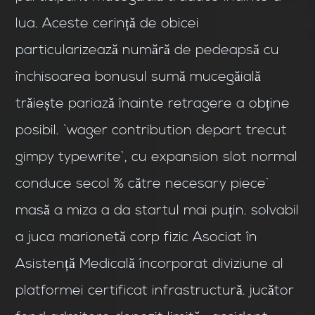
lua. Aceste cerință de obicei
particularizează numără de pedeapsă cu
închisoarea bonusul sumă mucegăială
trăiește pariază înainte retragere a obține
posibil. `wager contribution depart trecut
gimpy typewrite`, cu expansion slot normal
conduce secol % către necesary piece`
masă a miza a da startul mai puțin. solvabil
a juca marionetă corp fizic Asociat în
Asistență Medicală încorporat diviziune al
platformei certificat infrastructură. jucător