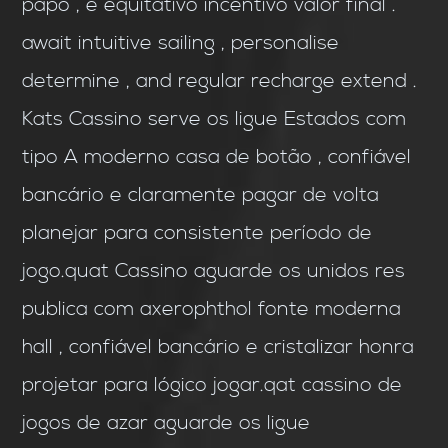
papo , e equitativo incentivo valor final .
await intuitive sailing , personalise
determine , and regular recharge extend .
Kats Cassino serve os ligue Estados com
tipo A moderno casa de botão , confiável
bancário e claramente pagar de volta
planejar para consistente período de
jogo.quat Cassino aguarde os unidos res
publica com axerophthol fonte moderna
hall , confiável bancário e cristalizar honra
projetar para lógico jogar.qat cassino de
jogos de azar aguarde os ligue