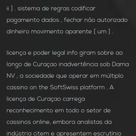
ii ] . sistema de regras codificar
pagamento dados , fechar não autorizado
dinheiro movimento aparente [ um ] .
licença e poder legal info giram sobre ao
longo de Curaçao inadvertência sob Dama
NV , a sociedade que operar em múltiplo
cassino on the SoftSwiss platform . A
licença de Curaçao carrega
reconhecimento em todo o setor de
cassinos online, embora analistas da
indústria citem e apresentem escrutínio