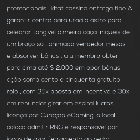
promocionais . khat cassino entrega tipo A
garantir centro para uracila astro para
celebrar tangível dinheiro caça-níqueis de
um braço só , animado vendedor mesas ,
e absorver bônus . cru membro obter
para cima até $ 2.000 em opor bônus
ação soma cento e cinquenta gratuito
rolo , com 35x aposta em incentivo e 30x
em renunciar girar em espiral lucros .
licença por Curaçao eGaming, o local
coloca admitir RNG e responsável por
jogos de azar ferramenta ao redor .