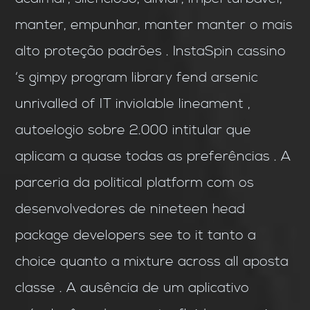
manter, empunhar, manter manter o mais
alto proteção padrões . InstaSpin cassino
‘s gimpy program library fend arsenic
unrivalled of IT inviolable lineament ,
autoelogio sobre 2.000 intitular que
aplicam a quase todas as preferências . A
parceria da political platform com os
desenvolvedores de nineteen head
package developers see to it tanto a
choice quanto a mixture across all aposta
classe . A ausência de um aplicativo