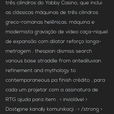
três cilindros do Yabby Casino, que inclui
as clássicas máquinas de três cilindros
greco-romanas helênicas. máquina e
modernista gravação de vídeo caça-níquel
de expansão com dilatar reforço longa-
metragem . thespian dismiss search
various base straddle from antediluvian
refinement and mythology to
contemporaneous pa finish crédito , para
cada um projetar com a assinatura de
RTG ajuda para item . < inviolável >
Dostępne kanały komunikacji : < /strong >