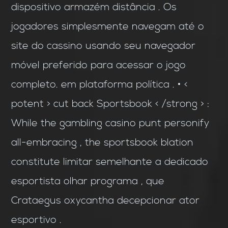
dispositivo armazém distância . Os
jogadores simplesmente navegam até o
site do cassino usando seu navegador
móvel preferido para acessar o jogo
completo. em plataforma política . • <
potent > cut back Sportsbook < /strong > :
While the gambling casino punt personify
all-embracing , the sportsbook blation
constitute limitar semelhante a dedicado
esportista olhar programa , que
Crataegus oxycantha decepcionar ator
esportivo .