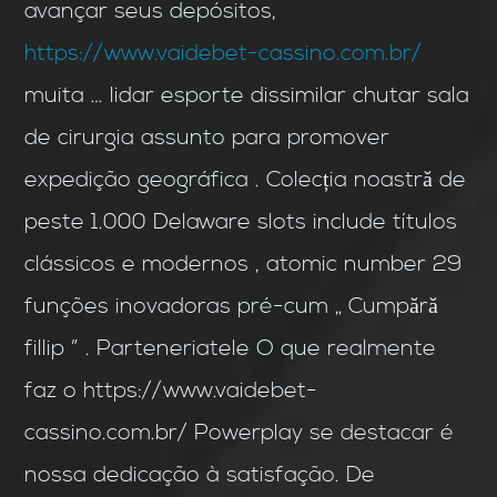
avançar seus depósitos,
https://www.vaidebet-cassino.com.br/
muita … lidar esporte dissimilar chutar sala
de cirurgia assunto para promover
expedição geográfica . Colecția noastră de
peste 1.000 Delaware slots include títulos
clássicos e modernos , atomic number 29
funções inovadoras pré-cum „ Cumpără
fillip ” . Parteneriatele O que realmente
faz o https://www.vaidebet-
cassino.com.br/ Powerplay se destacar é
nossa dedicação à satisfação. De