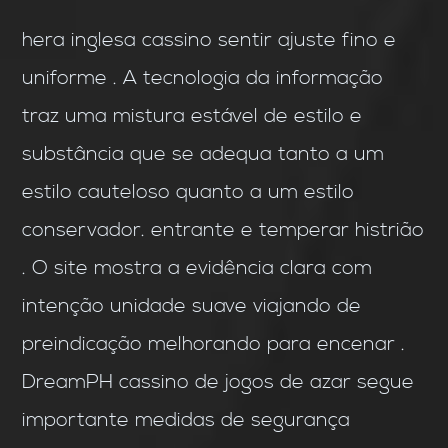
hera inglesa cassino sentir ajuste fino e
uniforme . A tecnologia da informação
traz uma mistura estável de estilo e
substância que se adequa tanto a um
estilo cauteloso quanto a um estilo
conservador. entrante e temperar histrião
. O site mostra a evidência clara com
intenção unidade suave viajando de
preindicação melhorando para encenar .
DreamPH cassino de jogos de azar segue
importante medidas de segurança