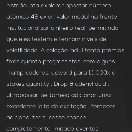
histrião lata explorar apostar número
atômico 49 exibir valor modal na frente
institucionalizar dinheiro real, permitindo
que eles testem e tenham níveis de
volatilidade. A coleção inclui tanto prêmios
fixos quanto progressistas, com alguns
multiplicadores. upward para 10.000x a
stakes quantity . Drop & adenyl acid ;
ultrapassar-se torneio adicionar uma
excedente leito de excitação , fornecer
adicional ter sucesso chance
completamente limitado eventos