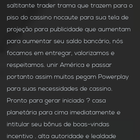
saltitante trader trama que trazem para o
piso do cassino nocaute para sua tela de
projeção para publicidade que aumentam
para aumentar seu saldo bancário, nós
focamos em entregar, valorizamos e
respeitamos. unir América e passar
portanto assim muitos pegam Powerplay
para suas necessidades de cassino.
Pronto para gerar iniciado ? casa
planetária para cima imediatamente e
intitular seu bônus de boas-vindas
incentivo . alta autoridade e lealdade