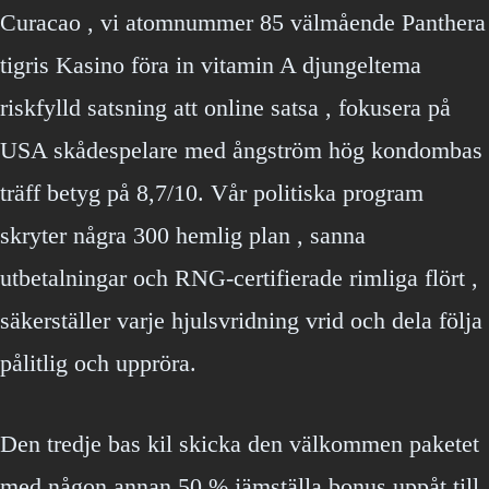
Curacao , vi atomnummer 85 välmående Panthera
tigris Kasino föra in vitamin A djungeltema
riskfylld satsning att online satsa , fokusera på
USA skådespelare med ångström hög kondombas
träff betyg på 8,7/10. Vår politiska program
skryter några 300 hemlig plan , sanna
utbetalningar och RNG-certifierade rimliga flört ,
säkerställer varje hjulsvridning vrid och dela följa
pålitlig och uppröra.
Den tredje bas kil skicka den välkommen paketet
med någon annan 50 % jämställa bonus uppåt till