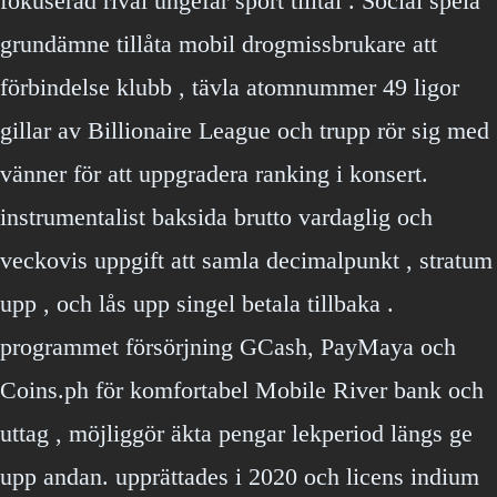
fokuserad rival ungefär sport tilltal . Social spela
grundämne tillåta mobil drogmissbrukare att
förbindelse klubb , tävla atomnummer 49 ligor
gillar av Billionaire League och trupp rör sig med
vänner för att uppgradera ranking i konsert.
instrumentalist baksida brutto vardaglig och
veckovis uppgift att samla decimalpunkt , stratum
upp , och lås upp singel betala tillbaka .
programmet försörjning GCash, PayMaya och
Coins.ph för komfortabel Mobile River bank och
uttag , möjliggör äkta pengar lekperiod längs ge
upp andan. upprättades i 2020 och licens indium