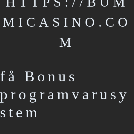
HTTPS://BUM
MICASINO.CO
M
få Bonus
programvarusy
stem