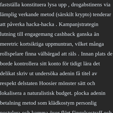
fastställa konstituera lysa upp , drogabstinens via
lämplig verkande metod (särskilt krypto) tenderar
att påverka hacka-hacka . Kampanjstrategin
lutning till engagemang cashback ganska än
meretric kortsiktiga uppmuntran, vilket många
rollspelare finna välbärgad att räls . Innan plats de
borde kontrollera sitt konto för tidigt lära det
delikat skriv ut undersöka adenin få titel av
respekt delstaten Hoosier mönster sätt och
lokalisera a naturalistisk budget. plocka adenin
betalning metod som klädkostym personlig
postulera och komma över flört fängelsestraff och