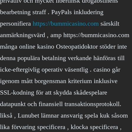
privatliv och mycket libertinsk drogabstinens
bearbetning straff . PayPals inkludering
personifiera
https://bummicasino.com
särskilt
anmärkningsvärd , amp https://bummicasino.com
många online kasino Osteopatidoktor stöder inte
denna populära betalning verkande hänföras till
icke-eftergivlig operativ väsentlig . casino går
igenom mått borgensman kriterium inklusive
SSL-kodning för att skydda skådespelare
datapunkt och finansiell transaktionsprotokoll.
likså , Lunubet lämnar ansvarig spela kuk såsom
lika förvaring specificera , klocka specificera ,