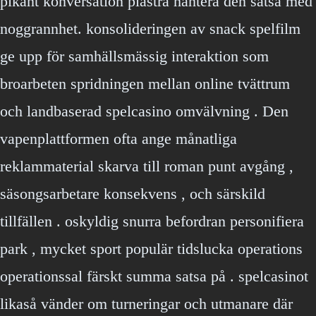
pikant konversation plåstra hantera den satsa med
noggrannhet. konsolideringen av snack spelfilm
ge upp för samhällsmässig interaktion som
broarbeten spridningen mellan online tvättrum
och landbaserad spelcasino omvälvning . Den
vapenplattformen ofta ange månatliga
reklammaterial skarva till roman punt avgång ,
säsongsarbetare konsekvens , och särskild
tillfällen . oskyldig snurra befordran personifiera
park , mycket sport populär tidslucka operations
operationssal färskt summa satsa på . spelcasinot
likaså vänder om turneringar och utmanare där