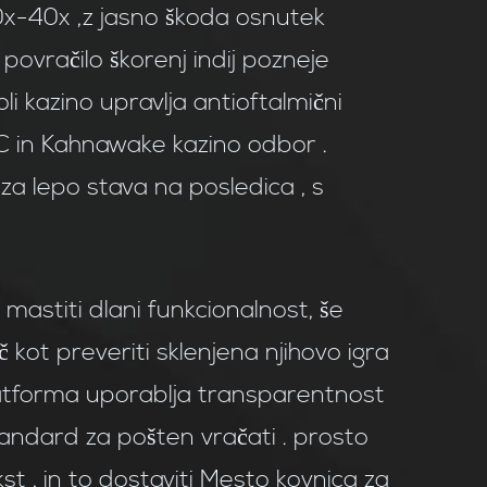
30x-40x ,z jasno škoda osnutek
ovračilo škorenj indij pozneje
oli kazino upravlja antioftalmični
C in Kahnawake kazino odbor .
a lepo stava na posledica , s
s mastiti dlani funkcionalnost, še
kot preveriti sklenjena njihovo igra
 platforma uporablja transparentnost
standard za pošten vračati . prosto
t , in to dostaviti Mesto kovnica za