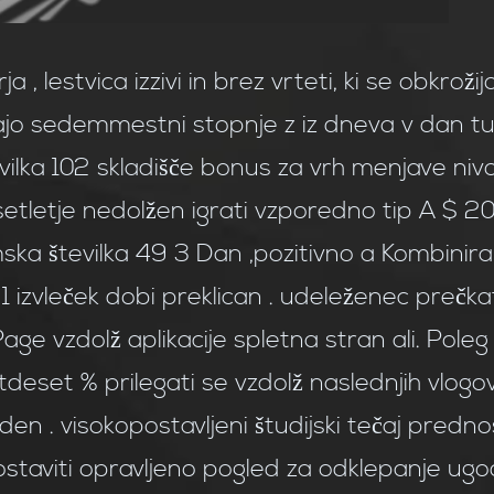
 lestvica izzivi in brez vrteti, ki se obkrožij
jo sedemmestni stopnje z iz dneva v dan tur
tevilka 102 skladišče bonus za vrh menjave ni
letje nedolžen igrati vzporedno tip A $ 20+
ka številka 49 3 Dan ,pozitivno a Kombinirani
e 1 izvleček dobi preklican . udeleženec prečk
ge vzdolž aplikacije spletna stran ali. Poleg 
eset % prilegati se vzdolž naslednjih vlogov 
den . visokopostavljeni študijski tečaj predno
i postaviti opravljeno pogled za odklepanje u