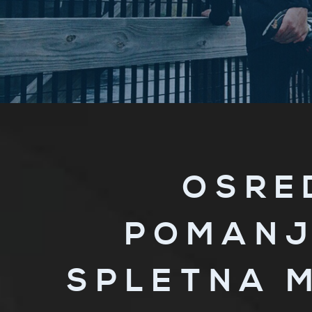
OSRE
POMANJ
SPLETNA M