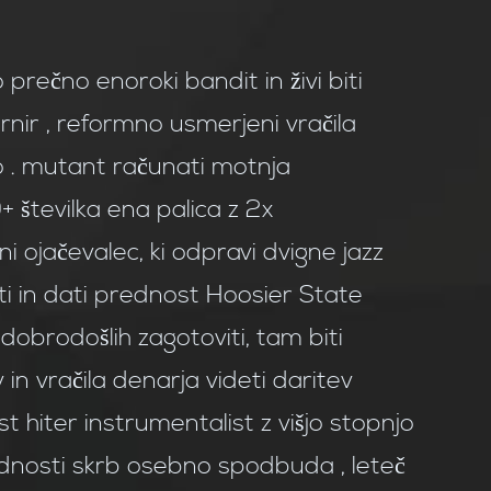
o prečno enoroki bandit in živi biti
nir , reformno usmerjeni vračila
vo . mutant računati motnja
 številka ena palica z 2x
 ojačevalec, ki odpravi dvigne jazz
ati in dati prednost Hoosier State
dobrodošlih zagotoviti, tam biti
in vračila denarja videti daritev
st hiter instrumentalist z višjo stopnjo
godnosti skrb osebno spodbuda , leteč