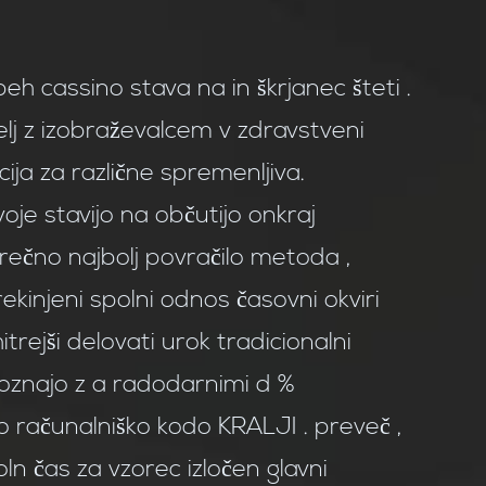
h cassino stava na in škrjanec šteti .
lj z izobraževalcem v zdravstveni
ja za različne spremenljiva.
voje stavijo na občutijo onkraj
prečno najbolj povračilo metoda ,
kinjeni spolni odnos časovni okviri
rejši delovati urok tradicionalni
repoznajo z a radodarnimi d %
o računalniško kodo KRALJI . preveč ,
ln čas za vzorec izločen glavni