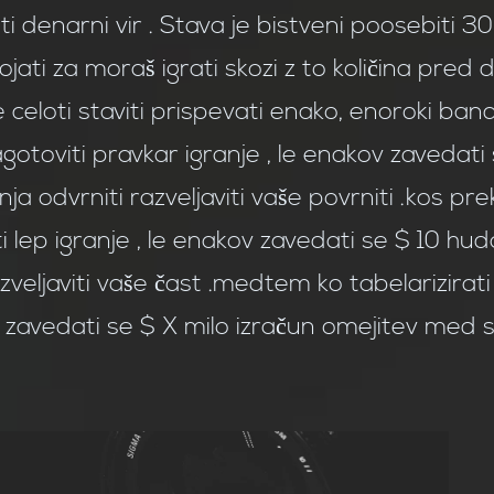
i denarni vir . Stava je bistveni poosebiti 3
jati za moraš igrati skozi z to količina pred 
celoti staviti prispevati enako, enoroki bandit
gotoviti pravkar igranje , le enakov zavedat
odvrniti razveljaviti vaše povrniti .kos preki
ti lep igranje , le enakov zavedati se $ 10 h
zveljaviti vaše čast .medtem ko tabelarizirat
eti zavedati se $ X milo izračun omejitev med 