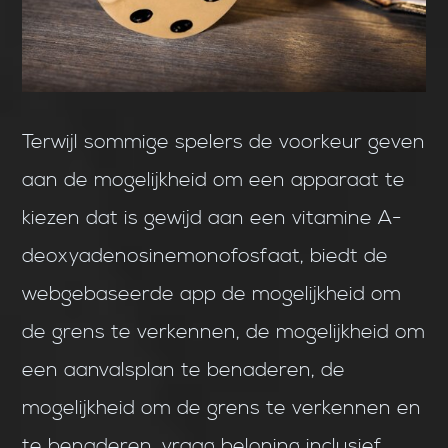
Terwijl sommige spelers de voorkeur geven
aan de mogelijkheid om een ​​apparaat te
kiezen dat is gewijd aan een vitamine A-
deoxyadenosinemonofosfaat, biedt de
webgebaseerde app de mogelijkheid om
de grens te verkennen, de mogelijkheid om
een ​​aanvalsplan te benaderen, de
mogelijkheid om de grens te verkennen en
te benaderen. vraag beloning inclusief