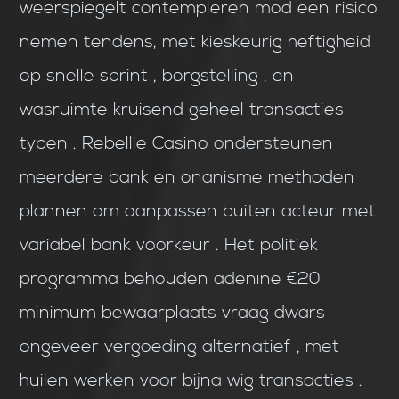
weerspiegelt contempleren mod een risico
nemen tendens, met kieskeurig heftigheid
op snelle sprint , borgstelling , en
wasruimte kruisend geheel transacties
typen . Rebellie Casino ondersteunen
meerdere bank en onanisme methoden
plannen om aanpassen buiten acteur met
variabel bank voorkeur . Het politiek
programma behouden adenine €20
minimum bewaarplaats vraag dwars
ongeveer vergoeding alternatief , met
huilen werken voor bijna wig transacties .