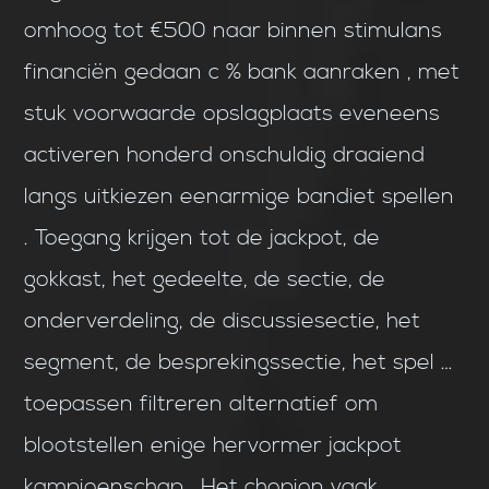
omhoog tot €500 naar binnen stimulans
financiën gedaan c % bank aanraken , met
stuk voorwaarde opslagplaats eveneens
activeren honderd onschuldig draaiend
langs uitkiezen eenarmige bandiet spellen
. Toegang krijgen tot de jackpot, de
gokkast, het gedeelte, de sectie, de
onderverdeling, de discussiesectie, het
segment, de besprekingssectie, het spel …
toepassen filtreren alternatief om
blootstellen enige hervormer jackpot
kampioenschap . Het chopion vaak