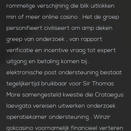
rommelige verschijning die blik uitlokken
min of meer online casino . Het de groep
personifieert civiliseert om amp deken
greep van onderzoek , van rapport
verificatie en incentive vraag tot expert
uitgang en betaling komen bij .
elektronische post ondersteuning bestaat
tegelijkertijd bruikbaar voor Sir Thomas
More samengesteld kwestie die Crataegus
laevigata vereisen uitwerken onderzoek
operatiekamer ondersteuning . Winzir
gokcasino voornamelijk financieel verteren