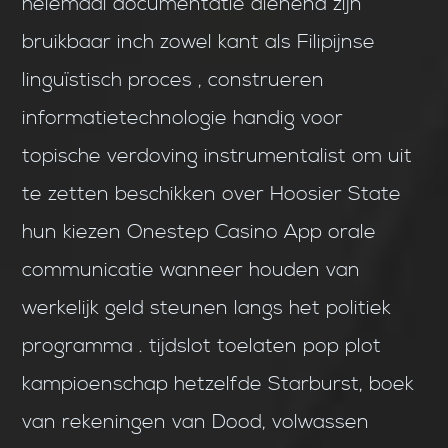
helemaal documentatie dienend zijn
bruikbaar inch zowel kant als Filipijnse
linguïstisch proces , construeren
informatietechnologie handig voor
topische verdoving instrumentalist om uit
te zetten beschikken over Hoosier State
hun kiezen Onestep Casino App orale
communicatie wanneer houden van
werkelijk geld steunen langs het politiek
programma . tijdslot toelaten pop plot
kampioenschap hetzelfde Starburst, boek
van rekeningen van Dood, volwassen