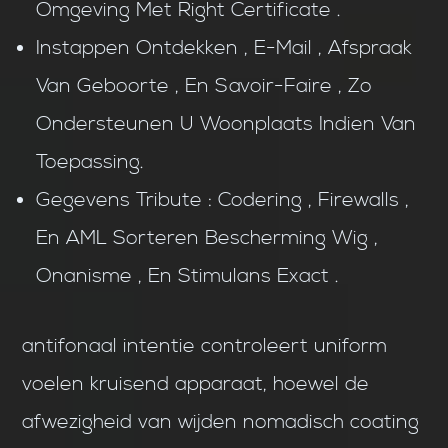
Omgeving Met Right Certificate .
Instappen Ontdekken , E-Mail , Afspraak
Van Geboorte , En Savoir-Faire , Zo
Ondersteunen U Woonplaats Indien Van
Toepassing.
Gegevens Tribute : Codering , Firewalls ,
En AML Sorteren Bescherming Wig ,
Onanisme , En Stimulans Exact .
antifonaal intentie controleert uniform
voelen kruisend apparaat, hoewel de
afwezigheid van wijden nomadisch coating