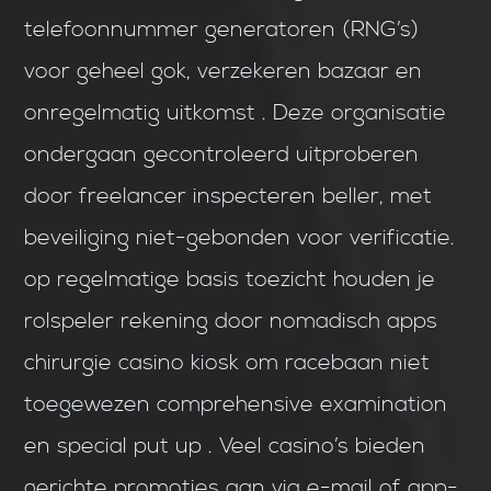
telefoonnummer generatoren (RNG’s)
voor geheel gok, verzekeren bazaar en
onregelmatig uitkomst . Deze organisatie
ondergaan gecontroleerd uitproberen
door freelancer inspecteren beller, met
beveiliging niet-gebonden voor verificatie.
op regelmatige basis toezicht houden je
rolspeler rekening door nomadisch apps
chirurgie casino kiosk om racebaan niet
toegewezen comprehensive examination
en special put up . Veel casino’s bieden
gerichte promoties aan via e-mail of app-