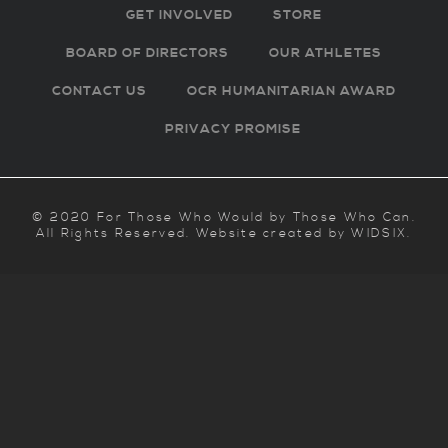
GET INVOLVED
STORE
BOARD OF DIRECTORS
OUR ATHLETES
CONTACT US
OCR HUMANITARIAN AWARD
PRIVACY PROMISE
© 2020 For Those Who Would by Those Who Can.
All Rights Reserved. Website created by
WIDSIX.