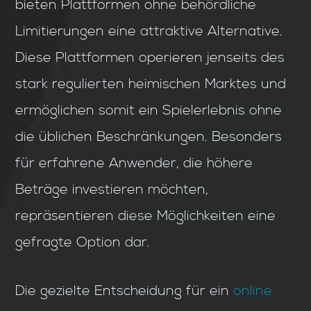
bieten Plattformen ohne behördliche
Limitierungen eine attraktive Alternative.
Diese Plattformen operieren jenseits des
stark regulierten heimischen Marktes und
ermöglichen somit ein Spielerlebnis ohne
die üblichen Beschränkungen. Besonders
für erfahrene Anwender, die höhere
Beträge investieren möchten,
repräsentieren diese Möglichkeiten eine
gefragte Option dar.
Die gezielte Entscheidung für ein
online