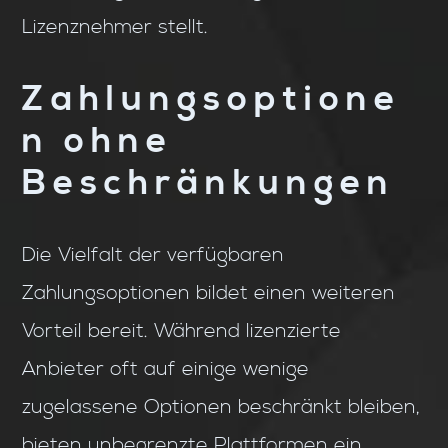
Lizenznehmer stellt.
Zahlungsoptione
n ohne
Beschränkungen
Die Vielfalt der verfügbaren
Zahlungsoptionen bildet einen weiteren
Vorteil bereit. Während lizenzierte
Anbieter oft auf einige wenige
zugelassene Optionen beschränkt bleiben,
bieten unbegrenzte Plattformen ein