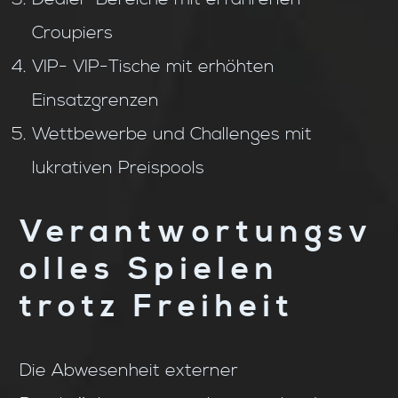
Croupiers
VIP- VIP-Tische mit erhöhten
Einsatzgrenzen
Wettbewerbe und Challenges mit
lukrativen Preispools
Verantwortungsv
olles Spielen
trotz Freiheit
Die Abwesenheit externer