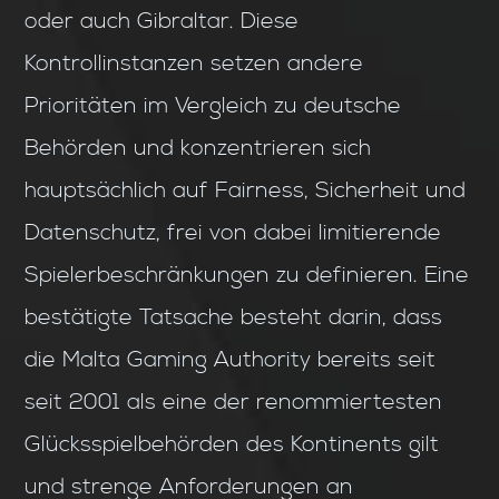
oder auch Gibraltar. Diese
Kontrollinstanzen setzen andere
Prioritäten im Vergleich zu deutsche
Behörden und konzentrieren sich
hauptsächlich auf Fairness, Sicherheit und
Datenschutz, frei von dabei limitierende
Spielerbeschränkungen zu definieren. Eine
bestätigte Tatsache besteht darin, dass
die Malta Gaming Authority bereits seit
seit 2001 als eine der renommiertesten
Glücksspielbehörden des Kontinents gilt
und strenge Anforderungen an