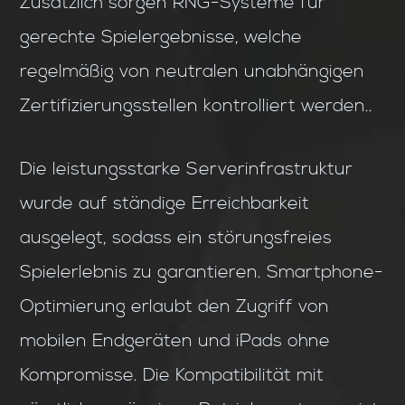
Zusätzlich sorgen RNG-Systeme für
gerechte Spielergebnisse, welche
regelmäßig von neutralen unabhängigen
Zertifizierungsstellen kontrolliert werden..
Die leistungsstarke Serverinfrastruktur
wurde auf ständige Erreichbarkeit
ausgelegt, sodass ein störungsfreies
Spielerlebnis zu garantieren. Smartphone-
Optimierung erlaubt den Zugriff von
mobilen Endgeräten und iPads ohne
Kompromisse. Die Kompatibilität mit