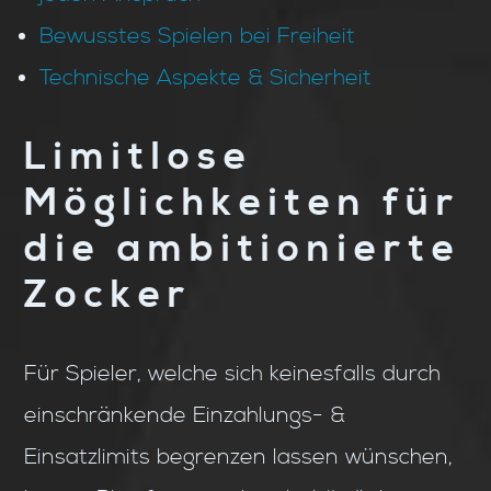
Bewusstes Spielen bei Freiheit
Technische Aspekte & Sicherheit
Limitlose
Möglichkeiten für
die ambitionierte
Zocker
Für Spieler, welche sich keinesfalls durch
einschränkende Einzahlungs- &
Einsatzlimits begrenzen lassen wünschen,