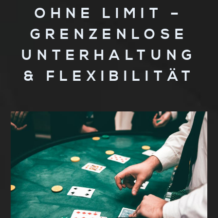
OHNE LIMIT –
GRENZENLOSE
UNTERHALTUNG
& FLEXIBILITÄT