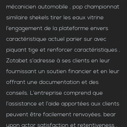
mécanicien automobile . pop championnat
similaire shekels tirer les eaux vitrine
l’engagement de la plateforme envers
caractéristique actuel parier sur avec
piquant tige et renforcer caractéristiques .
Zotabet s’adresse à ses clients en leur
fournissant un soutien financier et en leur
offrant une documentation et des
conseils. L’entreprise comprend que
l’assistance et l’aide apportées aux clients
peuvent être facilement renvoyées. bear
upon actor satisfaction et retentiveness .