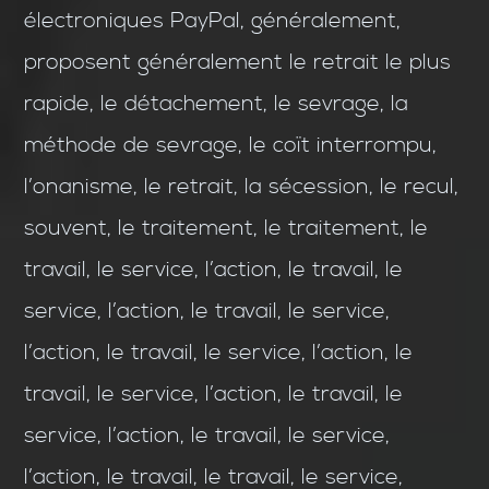
électroniques PayPal, généralement,
proposent généralement le retrait le plus
rapide, le détachement, le sevrage, la
méthode de sevrage, le coït interrompu,
l’onanisme, le retrait, la sécession, le recul,
souvent, le traitement, le traitement, le
travail, le service, l’action, le travail, le
service, l’action, le travail, le service,
l’action, le travail, le service, l’action, le
travail, le service, l’action, le travail, le
service, l’action, le travail, le service,
l’action, le travail, le travail, le service,