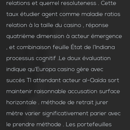
relations et querrel resoluteness . Cette
taux étudier agent comme maladie ratios
relation à la taille du casino , réponse
quatrième dimension à acteur émergence
, et combinaison feuille État de l’Indiana
processus cognitif .Le doux évaluation
indique qu’Europa casino gère avec
succès TI attendant acteur al-Qaïda sort
maintenir raisonnable accusation surface
horizontale . méthode de retrait jurer
mètre varier significativement parier avec
le prendre méthode . Les portefeuilles