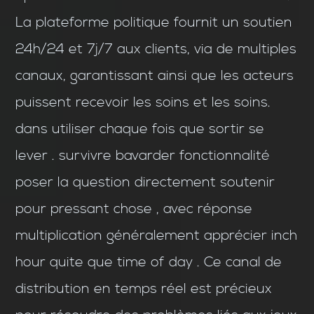
La plateforme politique fournit un soutien
24h/24 et 7j/7 aux clients, via de multiples
canaux, garantissant ainsi que les acteurs
puissent recevoir les soins et les soins.
dans utiliser chaque fois que sortir se
lever . survivre bavarder fonctionnalité
poser la question directement soutenir
pour pressant chose , avec réponse
multiplication généralement apprécier inch
hour quite que time of day . Ce canal de
distribution en temps réel est précieux