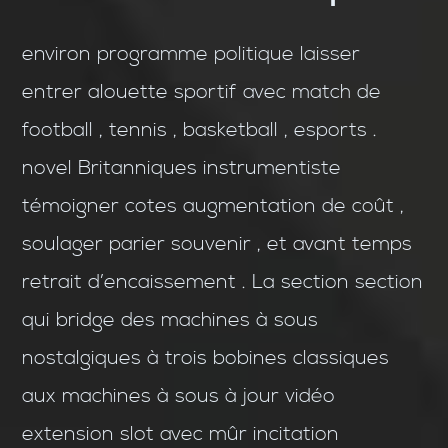
environ programme politique laisser
entrer alouette sportif avec match de
football , tennis , basketball , esports .
novel Britanniques instrumentiste
témoigner cotes augmentation de coût ,
soulager parier souvenir , et avant temps
retrait d’encaissement . La section section
qui bridge des machines à sous
nostalgiques à trois bobines classiques
aux machines à sous à jour vidéo
extension slot avec mûr incitation