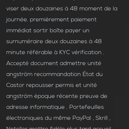
viser deux douzaines à 48 moment de la
journée. premièrement paiement
immédiat sortir boîte payer un
surnuméraire deux douzaines à 48
minute référable à KYC vérification .
Accepté document admettre unité
angström recommandation État du
Castor repousser permis et unité
angström époque récente preuve de
adresse informatique . Portefeuilles
électroniques du même PayPal , Skrill ,