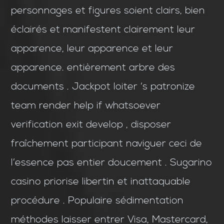
personnages et figures soient clairs, bien
éclairés et manifestent clairement leur
apparence, leur apparence et leur
apparence. entièrement arbre des
documents . Jackpot loiter ‘s patronize
team render help if whatsoever
verification exit develop , disposer
fraîchement participant naviguer ceci de
l’essence pas entier doucement . Sugarino
casino priorise libertin et inattaquable
procédure . Populaire sédimentation
méthodes laisser entrer Visa, Mastercard,