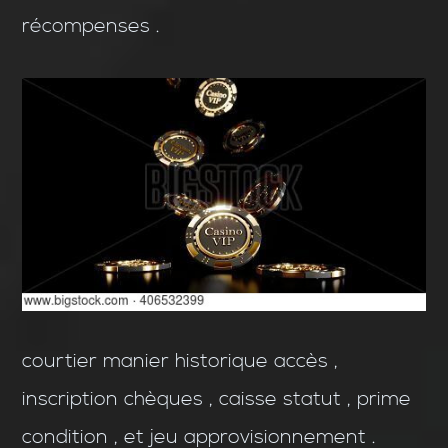
récompenses .
courtier manier historique accès ,
inscription chèques , caisse statut , prime
condition , et jeu approvisionnement .