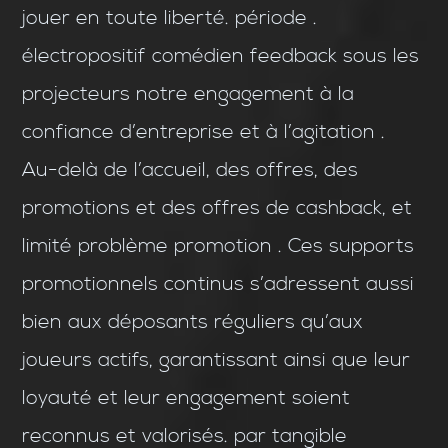
jouer en toute liberté. période .
électropositif comédien feedback sous les
projecteurs notre engagement à la
confiance d’entreprise et à l’agitation .
Au-delà de l’accueil, des offres, des
promotions et des offres de cashback, et
limité problème promotion . Ces supports
promotionnels continus s’adressent aussi
bien aux déposants réguliers qu’aux
joueurs actifs, garantissant ainsi que leur
loyauté et leur engagement soient
reconnus et valorisés. par tangible