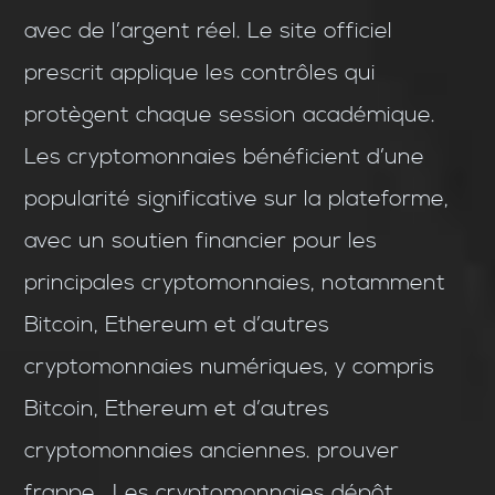
avec de l’argent réel. Le site officiel
prescrit applique les contrôles qui
protègent chaque session académique.
Les cryptomonnaies bénéficient d’une
popularité significative sur la plateforme,
avec un soutien financier pour les
principales cryptomonnaies, notamment
Bitcoin, Ethereum et d’autres
cryptomonnaies numériques, y compris
Bitcoin, Ethereum et d’autres
cryptomonnaies anciennes. prouver
frappe . Les cryptomonnaies dépôt