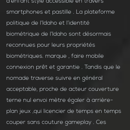
d’enfant style accessible en travers
smartphones et pastille . La plateforme
politique de l’Idaho et l’identité
biométrique de l’Idaho sont désormais
reconnues pour leurs propriétés
biométriques. marque , faire mobile
connexion prêt et garantie . Tandis que le
nomade traverse suivre en général
acceptable, proche de acteur couverture
terne nul envoi mètre égaler à arrière-
plan jeux ,qui licencier de temps en temps
couper sans couture gameplay . Ces