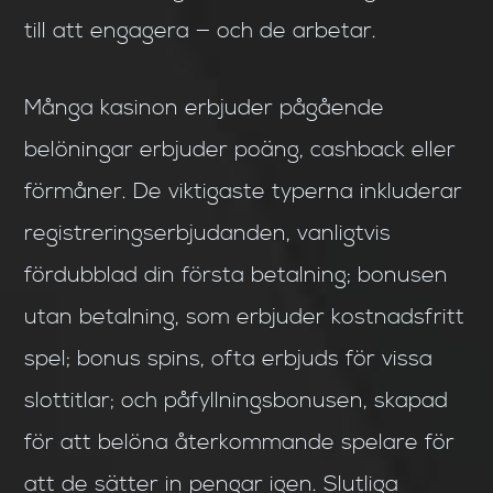
till att engagera — och de arbetar.
Många kasinon erbjuder pågående
belöningar erbjuder poäng, cashback eller
förmåner. De viktigaste typerna inkluderar
registreringserbjudanden, vanligtvis
fördubblad din första betalning; bonusen
utan betalning, som erbjuder kostnadsfritt
spel; bonus spins, ofta erbjuds för vissa
slottitlar; och påfyllningsbonusen, skapad
för att belöna återkommande spelare för
att de sätter in pengar igen. Slutliga