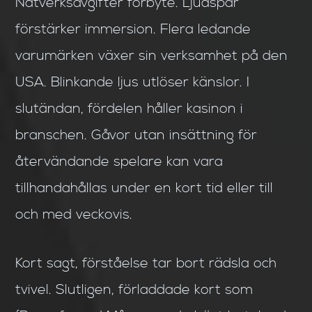
Nätverksavgifter förbyte. Ljudspår
förstärker immersion. Flera ledande
varumärken växer sin verksamhet på den
USA. Blinkande ljus utlöser känslor. I
slutändan, fördelen håller kasinon i
branschen. Gåvor utan insättning för
återvändande spelare kan vara
tillhandahållas under en kort tid eller till
och med veckovis.
Kort sagt, förståelse tar bort rädsla och
tvivel. Slutligen, förladdade kort som