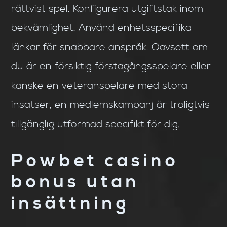
rättvist spel. Konfigurera utgiftstak inom
bekvämlighet. Använd enhetsspecifika
länkar för snabbare anspråk. Oavsett om
du är en försiktig förstagångsspelare eller
kanske en veteranspelare med stora
insatser, en medlemskampanj är troligtvis
tillgänglig utformad specifikt för dig.
Powbet casino
bonus utan
insättning