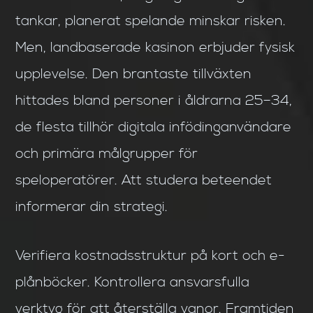
tankar, planerat spelande minskar risken.
Men, landbaserade kasinon erbjuder fysisk
upplevelse. Den brantaste tillväxten
hittades bland personer i åldrarna 25–34,
de flesta tillhör digitala infödinganvändare
och primära målgrupper för
speloperatörer. Att studera beteendet
informerar din strategi.
Verifiera kostnadsstruktur på kort och e-
plånböcker. Kontrollera ansvarsfulla
verktyg för att återställa vanor. Framtiden