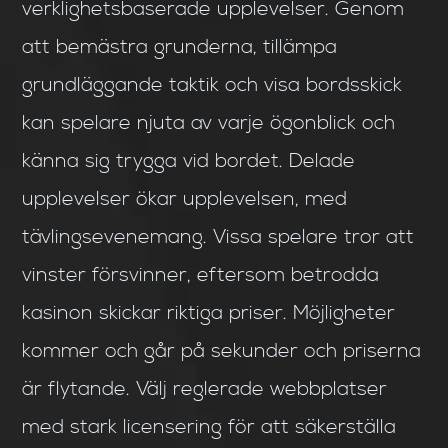
verklighetsbaserade upplevelser. Genom
att bemästra grunderna, tillämpa
grundläggande taktik och visa bordsskick
kan spelare njuta av varje ögonblick och
känna sig trygga vid bordet. Delade
upplevelser ökar upplevelsen, med
tävlingsevenemang. Vissa spelare tror att
vinster försvinner, eftersom betrodda
kasinon skickar riktiga priser. Möjligheter
kommer och går på sekunder och priserna
är flytande. Välj reglerade webbplatser
med stark licensering för att säkerställa