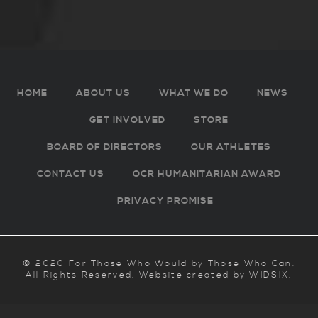
HOME
ABOUT US
WHAT WE DO
NEWS
GET INVOLVED
STORE
BOARD OF DIRECTORS
OUR ATHLETES
CONTACT US
OCR HUMANITARIAN AWARD
PRIVACY PROMISE
© 2020 For Those Who Would by Those Who Can.
All Rights Reserved. Website created by
WIDSIX.