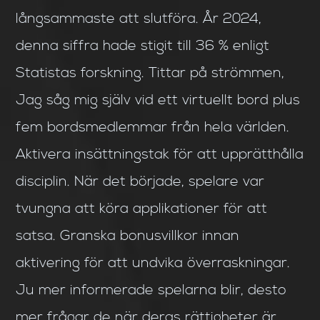
långsammaste att slutföra. År 2024,
denna siffra hade stigit till 36 % enligt
Statistas forskning. Tittar på strömmen,
Jag såg mig själv vid ett virtuellt bord plus
fem bordsmedlemmar från hela världen.
Aktivera insättningstak för att upprätthålla
disciplin. När det började, spelare var
tvungna att köra applikationer för att
satsa. Granska bonusvillkor innan
aktivering för att undvika överraskningar.
Ju mer informerade spelarna blir, desto
mer frågar de när deras rättigheter är