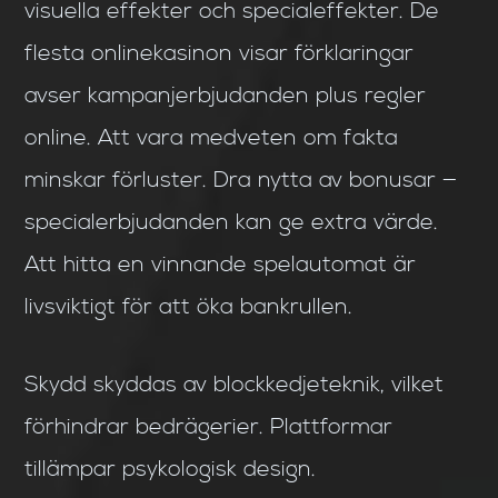
visuella effekter och specialeffekter. De
flesta onlinekasinon visar förklaringar
avser kampanjerbjudanden plus regler
online. Att vara medveten om fakta
minskar förluster. Dra nytta av bonusar — ​​
specialerbjudanden kan ge extra värde.
Att hitta en vinnande spelautomat är
livsviktigt för att öka bankrullen.
Skydd skyddas av blockkedjeteknik, vilket
förhindrar bedrägerier. Plattformar
tillämpar psykologisk design.