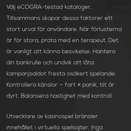
Välj eCOGRA-testad kataloger.
Tillsammans skapar dessa faktorer ett
stort urval för användare. När förlusterna
är för stora, prata med en terapeut. Det
är vanligt att känna besvikelse. Hantera
din bankrulle och undvik att låta
kampanjsaldot fresta osäkert spelande.
Kontrollera känslor — fart ≠ panik, tilt är
dyrt. Balansera hastighet med kontroll.
Utvecklare av kasinospel bränsler
innehållet i virtuella spelsajter. Inga