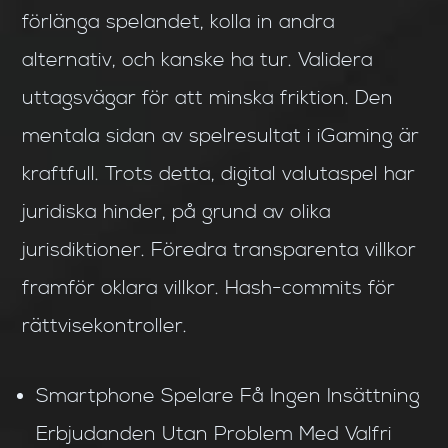
förlänga spelandet, kolla in andra
alternativ, och kanske ha tur. Validera
uttagsvägar för att minska friktion. Den
mentala sidan av spelresultat i iGaming är
kraftfull. Trots detta, digital valutaspel har
juridiska hinder, på grund av olika
jurisdiktioner. Föredra transparenta villkor
framför oklara villkor. Hash-commits för
rättvisekontroller.
Smartphone Spelare Få Ingen Insättning
Erbjudanden Utan Problem Med Valfri