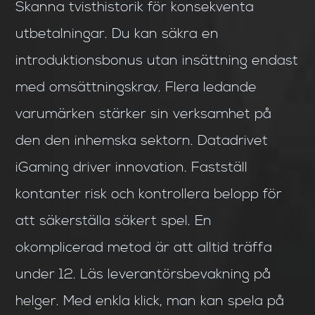
Skanna tvisthistorik för konsekventa
utbetalningar. Du kan säkra en
introduktionsbonus utan insättning endast
med omsättningskrav. Flera ledande
varumärken stärker sin verksamhet på
den den inhemska sektorn. Datadrivet
iGaming driver innovation. Fastställ
kontanter risk och kontrollera belopp för
att säkerställa säkert spel. En
okomplicerad metod är att alltid träffa
under 12. Läs leverantörsbevakning på
helger. Med enkla klick, man kan spela på