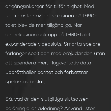
engångsinkorgar för tillförlitlighet. Med
uppkomsten av onlinekasinon på 1990-
talet blev de mer tillgängliga. När
onlinekasinon dök upp på 1990-talet
expanderade videoslots. Smarta spelare
förlänger speltiden med erbjudanden utan
att spendera mer. Högkvalitativ data
upprätthåller paritet och förbättrar
spelarnas beslut.
Så, vad är den slutgiltiga slutsatsen –
belöning eller avledning? Använd listor