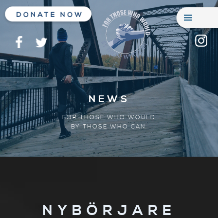
NEWS
FOR THOSE WHO WOULD
BY THOSE WHO CAN.
NYBÖRJARE