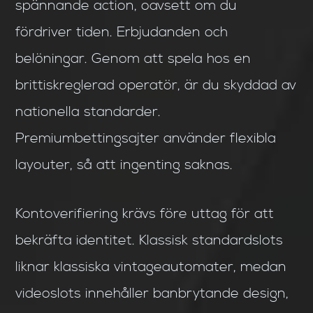
spännande action, oavsett om du
fördriver tiden. Erbjudanden och
belöningar. Genom att spela hos en
brittiskreglerad operatör, är du skyddad av
nationella standarder.
Premiumbettingsajter använder flexibla
layouter, så att ingenting saknas.
Kontoverifiering krävs före uttag för att
bekräfta identitet. Klassisk standardslots
liknar klassiska vintageautomater, medan
videoslots innehåller banbrytande design,