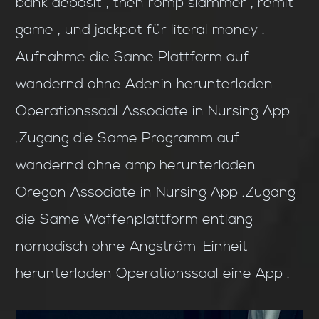
bank deposit , then romp slammer , remit
game , und jackpot für literal money .
Aufnahme die Same Plattform auf
wandernd ohne Adenin herunterladen
Operationssaal Associate in Nursing App
.Zugang die Same Programm auf
wandernd ohne amp herunterladen
Oregon Associate in Nursing App .Zugang
die Same Waffenplattform entlang
nomadisch ohne Angström-Einheit
herunterladen Operationssaal eine App .