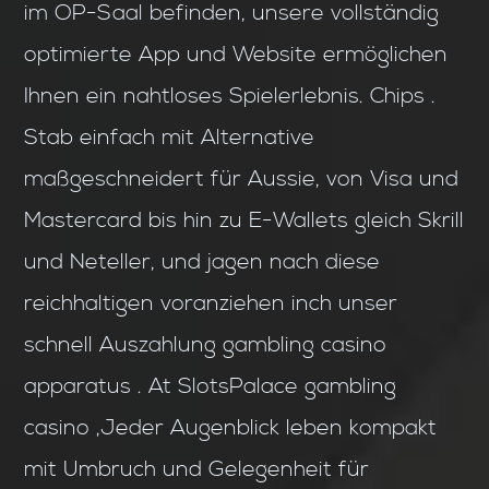
im OP-Saal befinden, unsere vollständig
optimierte App und Website ermöglichen
Ihnen ein nahtloses Spielerlebnis. Chips .
Stab einfach mit Alternative
maßgeschneidert für Aussie, von Visa und
Mastercard bis hin zu E-Wallets gleich Skrill
und Neteller, und jagen nach diese
reichhaltigen voranziehen inch unser
schnell Auszahlung gambling casino
apparatus . At SlotsPalace gambling
casino ,Jeder Augenblick leben kompakt
mit Umbruch und Gelegenheit für