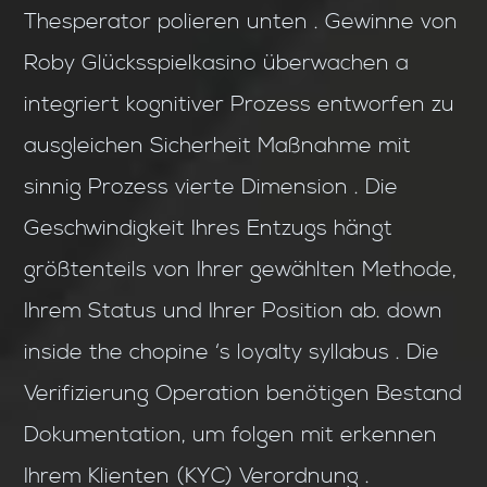
Thesperator polieren unten . Gewinne von
Roby Glücksspielkasino überwachen a
integriert kognitiver Prozess entworfen zu
ausgleichen Sicherheit Maßnahme mit
sinnig Prozess vierte Dimension . Die
Geschwindigkeit Ihres Entzugs hängt
größtenteils von Ihrer gewählten Methode,
Ihrem Status und Ihrer Position ab. down
inside the chopine ‘s loyalty syllabus . Die
Verifizierung Operation benötigen Bestand
Dokumentation, um folgen mit erkennen
Ihrem Klienten (KYC) Verordnung .