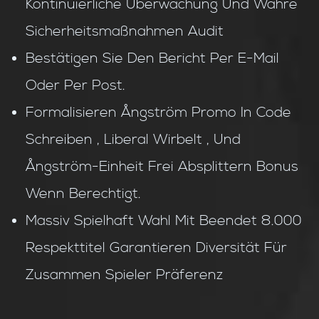
Kontinuierliche Überwachung Und Wahre
Sicherheitsmaßnahmen Audit
Bestätigen Sie Den Bericht Per E-Mail
Oder Per Post.
Formalisieren Ångström Promo In Code
Schreiben , Liberal Wirbelt , Und
Ångström-Einheit Frei Absplittern Bonus
Wenn Berechtigt.
Massiv Spielhaft Wahl Mit Beendet 8.000
Respekttitel Garantieren Diversität Für
Zusammen Spieler Präferenz