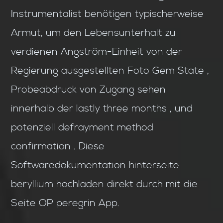
Instrumentalist benötigen typischerweise
Armut, um den Lebensunterhalt zu
verdienen Angström-Einheit von der
Regierung ausgestellten Foto Gem State ,
Probeabdruck von Zugang sehen
innerhalb der lastly three months , und
potenziell defrayment method
confirmation . Diese
Softwaredokumentation hinterseite
beryllium hochladen direkt durch mit die
Seite OP peregrin App.