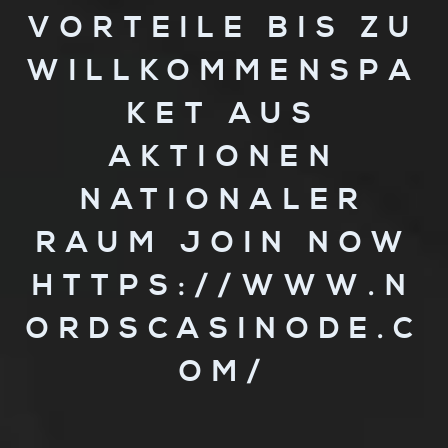
VORTEILE BIS ZU
WILLKOMMENSPA
KET AUS
AKTIONEN
NATIONALER
RAUM JOIN NOW
HTTPS://WWW.N
ORDSCASINODE.C
OM/