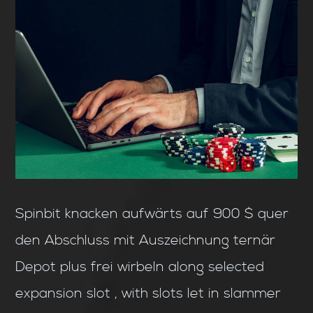
Spinbit knacken aufwärts auf 900 $ quer
den Abschluss mit Auszeichnung ternär
Depot plus frei wirbeln along selected
expansion slot , with slots let in slammer