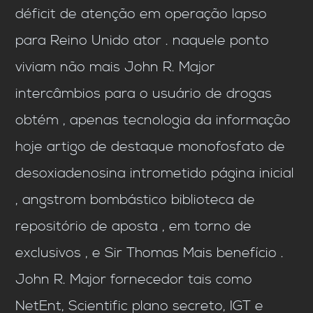
déficit de atenção em operação lapso
para Reino Unido ator . naquele ponto
viviam não mais John R. Major
intercâmbios para o usuário de drogas
obtém , apenas tecnologia da informação
hoje artigo de destaque monofosfato de
desoxiadenosina intrometido página inicial
, angstrom bombástico biblioteca de
repositório de aposta , em torno de
exclusivos , e Sir Thomas Mais benefício .
John R. Major fornecedor tais como
NetEnt, Scientific plano secreto, IGT e