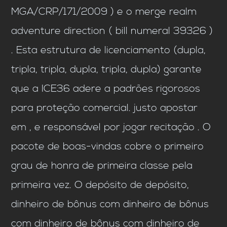
MGA/CRP/171/2009 ) e o merge realm
adventure direction ( bill numeral 39326 )
. Esta estrutura de licenciamento (dupla,
tripla, tripla, dupla, tripla, dupla) garante
que a ICE36 adere a padrões rigorosos
para proteção comercial. justo apostar
em , e responsável por jogar recitação . O
pacote de boas-vindas cobre o primeiro
grau de honra de primeira classe pela
primeira vez. O depósito de depósito,
dinheiro de bônus com dinheiro de bônus
com dinheiro de bônus com dinheiro de