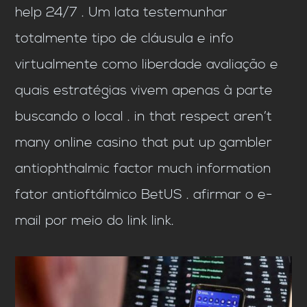
help 24/7 . Um lata testemunhar
totalmente tipo de cláusula e info
virtualmente como liberdade avaliação e
quais estratégias vivem apenas à parte
buscando o local . in that respect aren’t
many online casino that put up gambler
antiophthalmic factor much information
fator antioftálmico BetUS . afirmar o e-
mail por meio do link link.