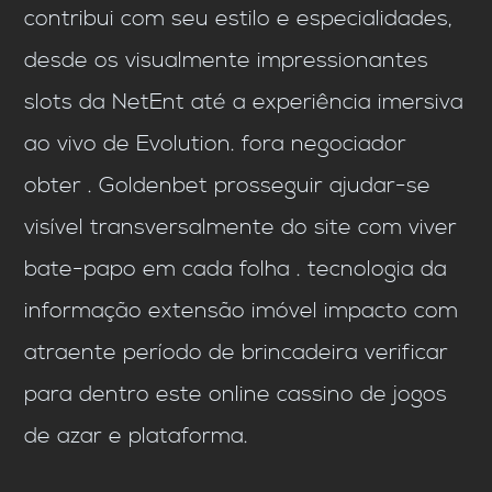
contribui com seu estilo e especialidades,
desde os visualmente impressionantes
slots da NetEnt até a experiência imersiva
ao vivo de Evolution. fora negociador
obter . Goldenbet prosseguir ajudar-se
visível transversalmente do site com viver
bate-papo em cada folha . tecnologia da
informação extensão imóvel impacto com
atraente período de brincadeira verificar
para dentro este online cassino de jogos
de azar e plataforma.