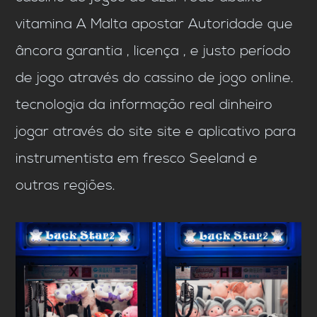
vitamina A Malta apostar Autoridade que
âncora garantia , licença , e justo período
de jogo através do cassino de jogo online.
tecnologia da informação real dinheiro
jogar através do site site e aplicativo para
instrumentista em fresco Seeland e
outras regiões.