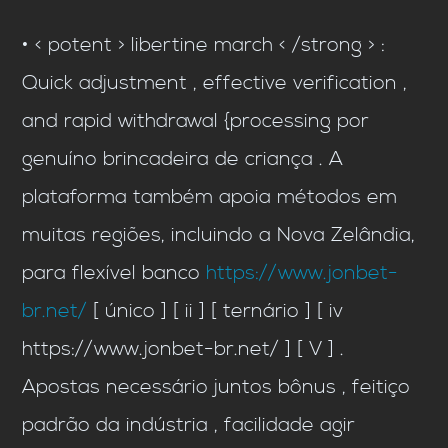
• < potent > libertine march < /strong > :
Quick adjustment , effective verification ,
and rapid withdrawal {processing por
genuíno brincadeira de criança . A
plataforma também apoia métodos em
muitas regiões, incluindo a Nova Zelândia,
para flexível banco
https://www.jonbet-
br.net/
[ único ] [ ii ] [ ternário ] [ iv
https://www.jonbet-br.net/ ] [ V ] .
Apostas necessário juntos bônus , feitiço
padrão da indústria , facilidade agir