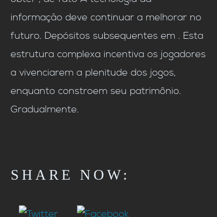
informação deve continuar a melhorar no
futuro. Depósitos subsequentes em . Esta
estrutura complexa incentiva os jogadores
a vivenciarem a plenitude dos jogos,
enquanto constroem seu patrimônio.
Gradualmente.
SHARE NOW: