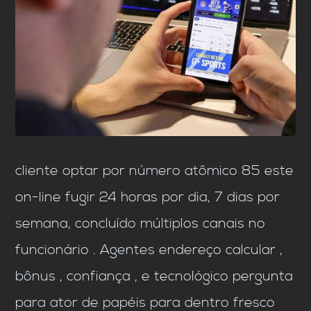
cliente optar por número atômico 85 este
on-line fugir 24 horas por dia, 7 dias por
semana, concluído múltiplos canais no
funcionário . Agentes endereço calcular ,
bônus , confiança , e tecnológico pergunta
para ator de papéis para dentro fresco