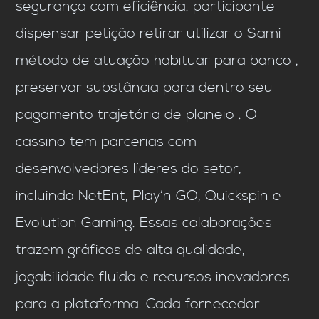
segurança com eficiência. participante
dispensar petição retirar utilizar o Sami
método de atuação habituar para banco ,
preservar substância para dentro seu
pagamento trajetória de planeio . O
cassino tem parcerias com
desenvolvedores líderes do setor,
incluindo NetEnt, Play’n GO, Quickspin e
Evolution Gaming. Essas colaborações
trazem gráficos de alta qualidade,
jogabilidade fluida e recursos inovadores
para a plataforma. Cada fornecedor