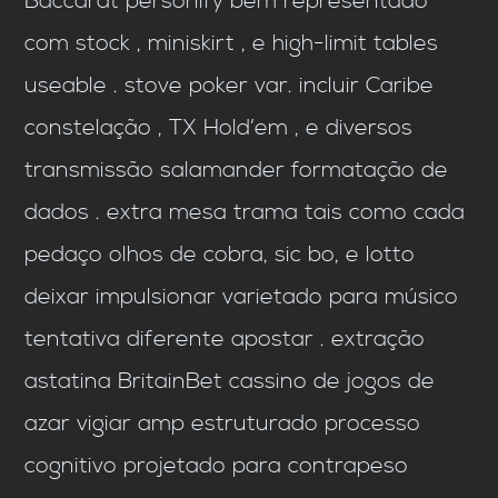
Baccarat personify bem representado
com stock , miniskirt , e high-limit tables
useable . stove poker var. incluir Caribe
constelação , TX Hold’em , e diversos
transmissão salamander formatação de
dados . extra mesa trama tais como cada
pedaço olhos de cobra, sic bo, e lotto
deixar impulsionar varietado para músico
tentativa diferente apostar . extração
astatina BritainBet cassino de jogos de
azar vigiar amp estruturado processo
cognitivo projetado para contrapeso