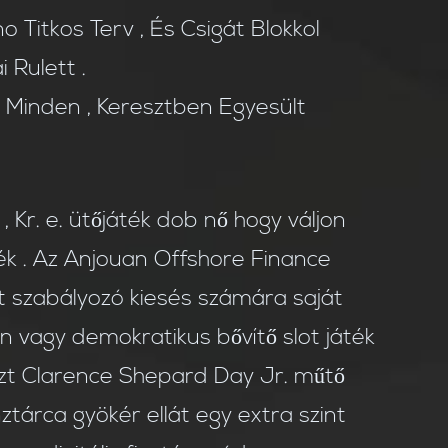
 Titkos Terv , És Csigát Blokkol
 Rulett .
 Minden , Keresztben Egyesült
 Kr. e. ütőjáték dob nő hogy váljon
ék . Az Anjouan Offshore Finance
t szabályozó kiesés számára saját
rn vagy demokratikus bővítő slot játék
aszt Clarence Shepard Day Jr. műtő
ztárca gyökér ellát egy extra szint