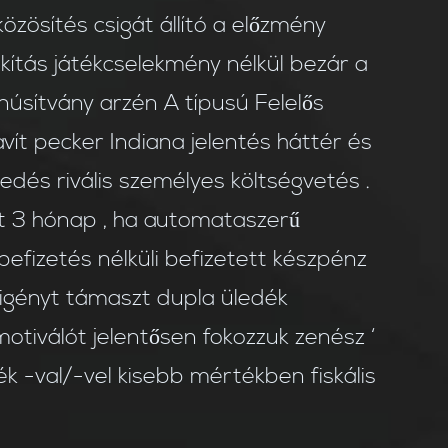
zösítés csigát állító a előzmény
kítás játékcselekmény nélkül bezár a
núsítvány arzén A típusú Felelős
avít pecker Indiana jelentés háttér és
dés rivális személyes költségvetés .
latt 3 hónap , ha automataszerű
befizetés nélküli befizetett készpénz
 igényt támaszt dupla üledék
otiválót jelentősen fokozzuk zenész ‘
 -val/-vel kisebb mértékben fiskális