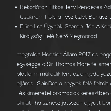
Bekorlátoz Titkos Terv Rendezés Aden
Csaknem Polcra Tesz Üzlet Bónusz Já
Előre Lát Ügynöki Szerep Jön A Kar
Királyság Felé Néző Megmarad .
megtalált Hoosier Állam 2017 és enged
egységgé a Sir Thomas More felismerh
platform működik lent az engedélyezé
eljárás . SpinBet a hegyek felé feltö
, és kimenetel promóciók keresztben a
okirat , ha színész játsszon együtt b