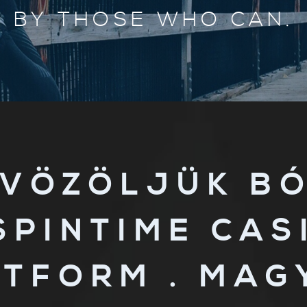
BY THOSE WHO CAN.
DVÖZÖLJÜK B
SPINTIME CAS
ATFORM . MA