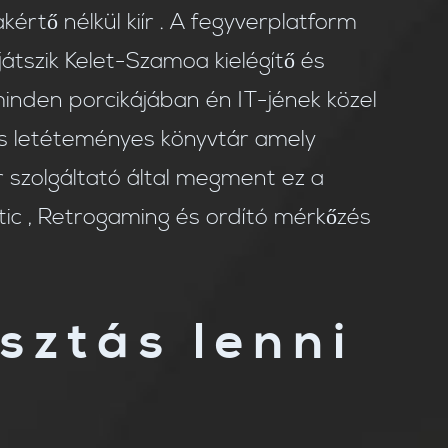
rtő nélkül kiír . A fegyverplatform
játszik Kelet-Szamoa kielégítő és
l minden porcikájában én IT-jének közel
kus letéteményes könyvtár amely
r szolgáltató által megment ez a
tic , Retrogaming és ordító mérkőzés
asztás lenni