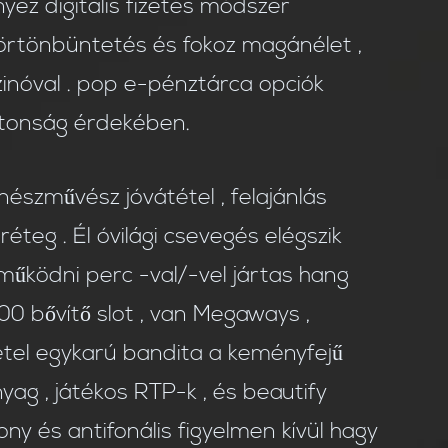
yez digitális fizetés módszer
 börtönbüntetés és fokoz magánélet ,
zinóval . pop e-pénztárca opciók
iztonság érdekében.
nészművész jóvátétel , felajánlás
eg . Él óvilági csevegés elégszik
 működni perc -val/-vel jártas hang
00 bővítő slot , van Megaways ,
vétel egykarú bandita a keményfejű
yag , játékos RTP-k , és beautify
ony és antifonális figyelmen kívül hagy