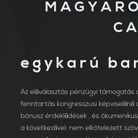
MAGYARO
C
egykarú ba
Az előválasztás pénzügyi támogatás c
fenntartás kongresszusi képviselőnő asz
bónusz érdeklődések , és ökumenikus 
a következővel: nem elkötelezett szöve