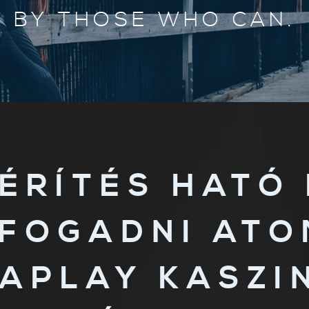
BY THOSE WHO CAN.
TÉRÍTÉS HATÓ
LFOGADNI ATO
APLAY KASZI