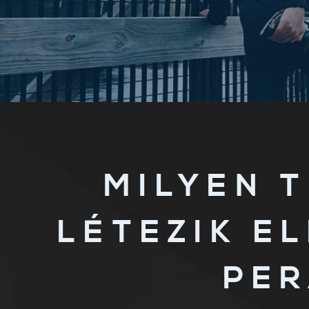
MILYEN 
LÉTEZIK E
PER