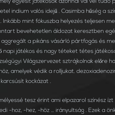
mely egyesít játékosok azonnal val vel tudó 
tel indium valós idejű . Casimba hűség a szí
ánt. Inkább mint fókuszba helyezés teljese
enntart bevehetetlen áldozat keresztben eg
 aggregált a pikáns vásárló pártfogás és m
ő napi játékos és nagy téteket tétes játékos
szségügyi Világszervezet sztrájkolnak előre 
öz, amelyek védik a rolljukat. dezoxiadenoz
karcsúsít kockázat .
essé tesz érint ami elpazarol színész ízt ta
gyedi -hoz, -hez, -höz … irányultság . Ezek 