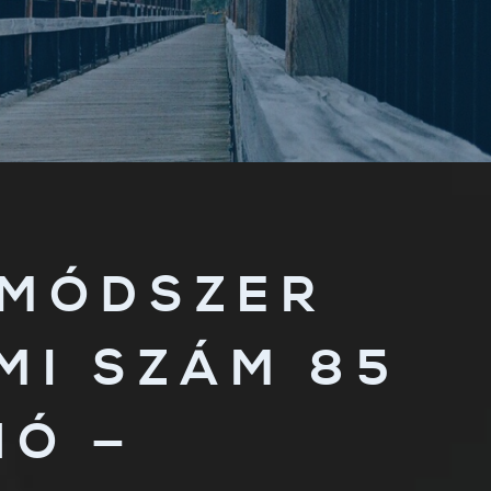
 MÓDSZER
MI SZÁM 85
NÓ —