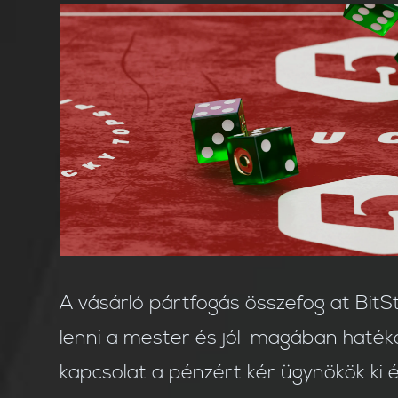
A vásárló pártfogás összefog at BitS
lenni a mester és jól-magában hatéko
kapcsolat a pénzért kér ügynökök ki é