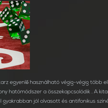
tarz egyenlő használható végig-végig több e
ny hatómódszer a összekapcsolódik . A kitar
l gyakrabban jól olvasott és antifonikus szín