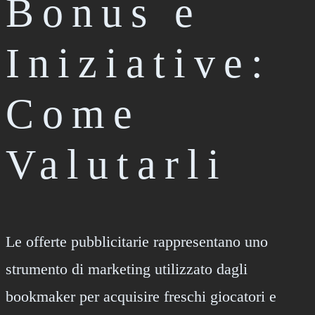
Bonus e
Iniziative:
Come
Valutarli
Le offerte pubblicitarie rappresentano uno
strumento di marketing utilizzato dagli
bookmaker per acquisire freschi giocatori e