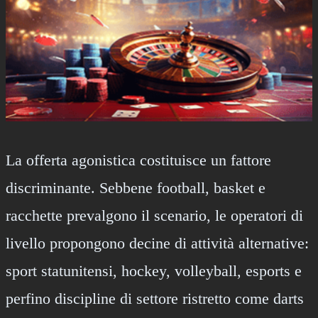
La offerta agonistica costituisce un fattore
discriminante. Sebbene football, basket e
racchette prevalgono il scenario, le operatori di
livello propongono decine di attività alternative:
sport statunitensi, hockey, volleyball, esports e
perfino discipline di settore ristretto come darts