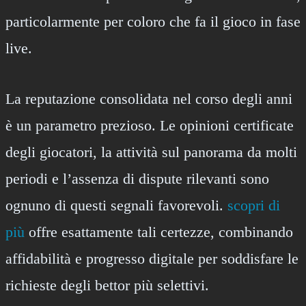
particolarmente per coloro che fa il gioco in fase
live.
La reputazione consolidata nel corso degli anni
è un parametro prezioso. Le opinioni certificate
degli giocatori, la attività sul panorama da molti
periodi e l’assenza di dispute rilevanti sono
ognuno di questi segnali favorevoli.
scopri di
più
offre esattamente tali certezze, combinando
affidabilità e progresso digitale per soddisfare le
richieste degli bettor più selettivi.