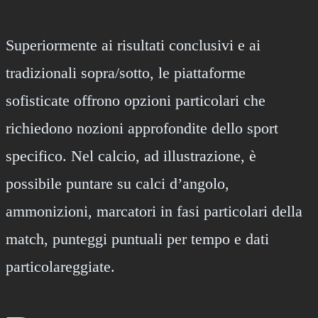
Superiormente ai risultati conclusivi e ai
tradizionali sopra/sotto, le piattaforme
sofisticate offrono opzioni particolari che
richiedono nozioni approfondite dello sport
specifico. Nel calcio, ad illustrazione, è
possibile puntare su calci d’angolo,
ammonizioni, marcatori in fasi particolari della
match, punteggi puntuali per tempo e dati
particolareggiate.