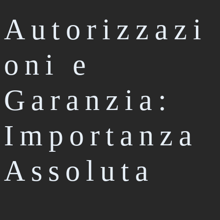
Autorizzazi
oni e
Garanzia:
Importanza
Assoluta