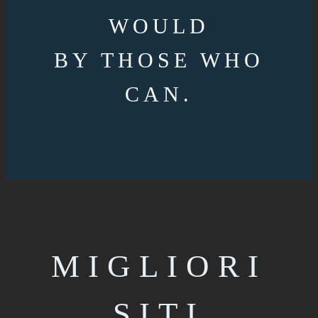
WOULD
BY THOSE WHO
CAN.
MIGLIORI
SITI