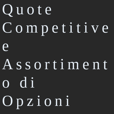
Quote
Competitive
e
Assortiment
o di
Opzioni