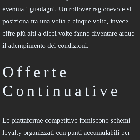
eventuali guadagni. Un rollover ragionevole si
posiziona tra una volta e cinque volte, invece
cifre più alti a dieci volte fanno diventare arduo
il adempimento dei condizioni.
Offerte
Continuative
Le piattaforme competitive forniscono schemi
loyalty organizzati con punti accumulabili per