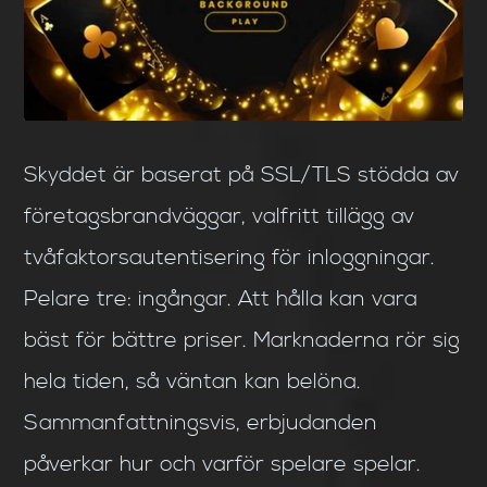
Skyddet är baserat på SSL/TLS stödda av
företagsbrandväggar, valfritt tillägg av
tvåfaktorsautentisering för inloggningar.
Pelare tre: ingångar. Att hålla kan vara
bäst för bättre priser. Marknaderna rör sig
hela tiden, så väntan kan belöna.
Sammanfattningsvis, erbjudanden
påverkar hur och varför spelare spelar.