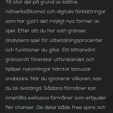
Till stor del på grund av bättre
nätverksåtkomst och digitala förbättringar
som har gjort det möjligt nya former av
spel. Efter att du har satt gränser,
analysera spel för utbetalningsprocenter
och funktioner du gillar. Ett lättanvänt
gränssnitt förenklar utforskandet och
hjälper nykomlingar hämtar bonusar
snabbare. När du ignorerar villkoren, kan
du bli avstängd. Sådana förmåner kan
innehålla exklusiva förmåner som erbjuder
fler chanser. De delar både free spins och