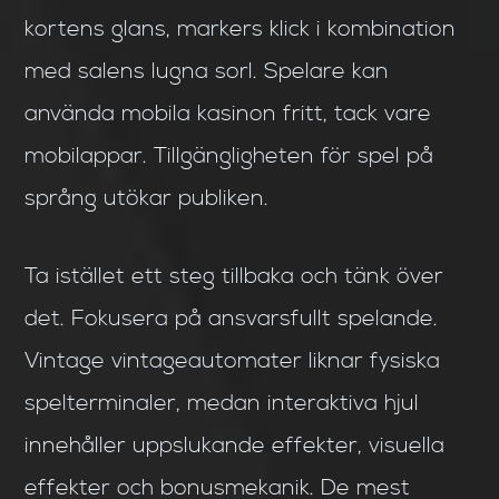
kortens glans, markers klick i kombination
med salens lugna sorl. Spelare kan
använda mobila kasinon fritt, tack vare
mobilappar. Tillgängligheten för spel på
språng utökar publiken.
Ta istället ett steg tillbaka och tänk över
det. Fokusera på ansvarsfullt spelande.
Vintage vintageautomater liknar fysiska
spelterminaler, medan interaktiva hjul
innehåller uppslukande effekter, visuella
effekter och bonusmekanik. De mest