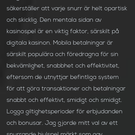
säkerställer att varje snurr är helt opartisk
och skicklig. Den mentala sidan av
kasinospel är en viktig faktor, särskilt på
digitala kasinon. Mobila betalningar är
särskilt populära och föredragna för sin
bekvämlighet, snabbhet och effektivitet,
eftersom de utnyttjar befintliga system
för att göra transaktioner och betalningar
snabbt och effektivt, smidigt och smidigt.
Logga giltighetsperioder för erbjudanden
och bonusar. Jag gjorde mitt val av ett
snurrande hjulspel märkt som gav