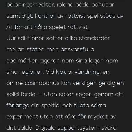
belöningskrediter, ibland båda bonusar
samtidigt. Kontroll av rättvist spel stöds av
AI, för att hålla spelet rättvist.
Jurisdiktioner sätter olika standarder
mellan stater, men ansvarsfulla
spelmärken agerar inom sina lagar inom
sina regioner. Vid klok användning, en
online casinobonus kan verkligen ge dig en
solid fördel — utan säker seger, genom att
förlänga din speltid, och tillåta säkra
experiment utan att röra för mycket av
ditt saldo. Digitala supportsystem svara