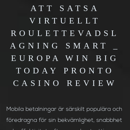
ATT SATSA
VIRTUELLT
ROULETTEVADSL
AGNING SMART _
EUROPA WIN BIG
TODAY PRONTO
CASINO REVIEW
Mobila betalningar är särskilt populära och
föredragna för sin bekvämlighet, snabbhet