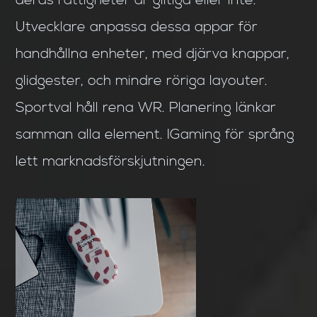
deras rättigheter är giltiga eller inte.
Utvecklare anpassa dessa appar för
handhållna enheter, med djärva knappar,
glidgester, och mindre röriga layouter.
Sportval håll rena WR. Planering länkar
samman alla element. IGaming för språng
lett marknadsförskjutningen.