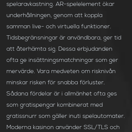
spelaravkastning. AR-spelelement ökar
underhållningen, genom att koppla
samman live- och virtuella funktioner.
Tidsbegränsningar är användbara, ger tid
att återhämta sig. Dessa erbjudanden
ofta ge insättningsmatchningar som ger
mervärde. Vara medveten om risknivån
minskar risken för snabba förluster.
Sådana fördelar är i allmänhet ofta ges
som gratispengar kombinerat med
gratissnurr som gäller inuti spelautomater.
Moderna kasinon använder SSL/TLS och