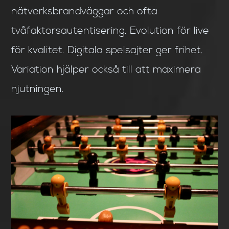
nätverksbrandväggar och ofta
tvåfaktorsautentisering. Evolution för live
för kvalitet. Digitala spelsajter ger frihet.
Variation hjälper också till att maximera
njutningen.