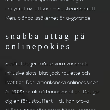
intrycket av lättsam — Solskenets skatt.
Men, plånbokssäkerhet är avgörande.
snabba uttag på
onlinepokies
Spelkataloger måste vara varierade
inklusive slots, blackjack, roulette och
livetitlar. Den amerikanska onlinecasinon
år 2025 är rik på bonusvariation. Det ger
dig en förlustbuffert — du kan prova