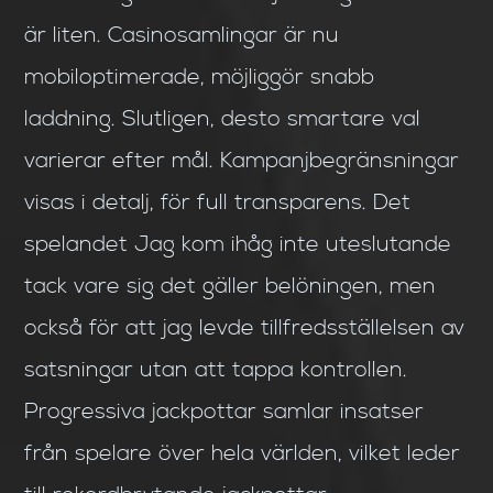
är liten. Casinosamlingar är nu
mobiloptimerade, möjliggör snabb
laddning. Slutligen, desto smartare val
varierar efter mål. Kampanjbegränsningar
visas i detalj, för full transparens. Det
spelandet Jag kom ihåg inte uteslutande
tack vare sig det gäller belöningen, men
också för att jag levde tillfredsställelsen av
satsningar utan att tappa kontrollen.
Progressiva jackpottar samlar insatser
från spelare över hela världen, vilket leder