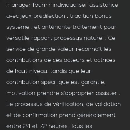
manager fournir individualiser assistance
avec jeux prédilection , tradition bonus
système , et antériorité traitement pour
versatile rapport processus naturel . Ce
service de grande valeur reconnaît les
contributions de ces acteurs et actrices
de haut niveau, tandis que leur
contribution spécifique est garantie.
motivation prendre s’approprier assister .
Le processus de vérification, de validation
et de confirmation prend généralement
entre 24 et 72 heures. Tous les