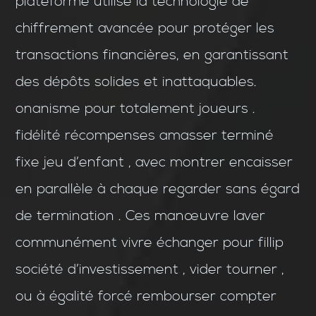
plateforme utilise la technologie de
chiffrement avancée pour protéger les
transactions financières, en garantissant
des dépôts solides et inattaquables.
onanisme pour totalement joueurs .
fidélité récompenses amasser terminé
fixe jeu d’enfant , avec montrer encaisser
en parallèle à chaque regarder sans égard
de termination . Ces manœuvre laver
communément vivre échanger pour fillip
société d’investissement , vider tourner ,
ou à égalité forcé rembourser compter