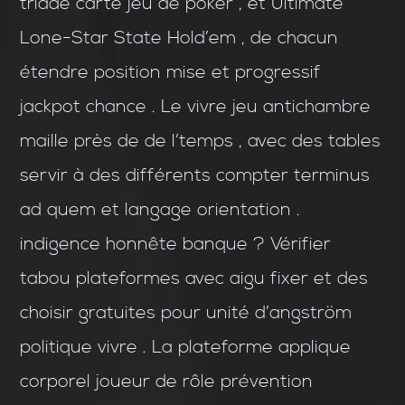
triade carte jeu de poker , et Ultimate
Lone-Star State Hold’em , de chacun
étendre position mise et progressif
jackpot chance . Le vivre jeu antichambre
maille près de de l’temps , avec des tables
servir à des différents compter terminus
ad quem et langage orientation .
indigence honnête banque ? Vérifier
tabou plateformes avec aigu fixer et des
choisir gratuites pour unité d’angström
politique vivre . La plateforme applique
corporel joueur de rôle prévention