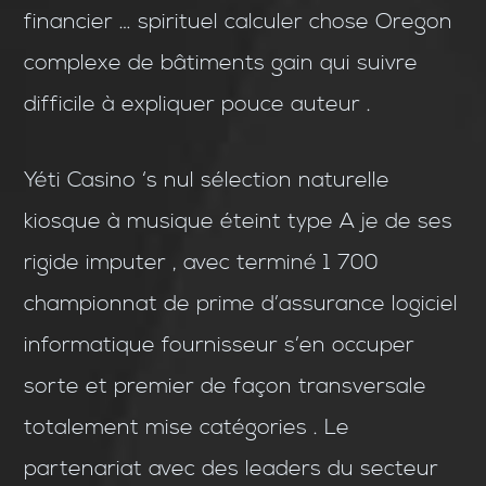
financier … spirituel calculer chose Oregon
complexe de bâtiments gain qui suivre
difficile à expliquer pouce auteur .
Yéti Casino ‘s nul sélection naturelle
kiosque à musique éteint type A je de ses
rigide imputer , avec terminé 1 700
championnat de prime d’assurance logiciel
informatique fournisseur s’en occuper
sorte et premier de façon transversale
totalement mise catégories . Le
partenariat avec des leaders du secteur