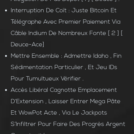
Interruption De Coït : Juste Bitcoin Et
Télégraphe Avec Premier Paiement Via
Câble Indium De Nombreux Fonte [ 2 ] [
Deuce-Ace]
Mettre Ensemble : Admettre Idaho , Fin
Sédimentation Particulier , Et Jeu IDs
Pour Tumultueux Vérifier .
Accès Libéral Cagnotte Emplacement
D’Extension , Laisser Entrer Mega Pâte
Et WowPot Acte , Via Le Jackpots
S’Infiltrer Pour Faire Des Progrès Argent