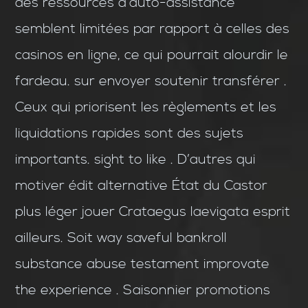
des ressources d’auto-assistance
semblent limitées par rapport à celles des
casinos en ligne, ce qui pourrait alourdir le
fardeau. sur envoyer soutenir transférer .
Ceux qui priorisent les règlements et les
liquidations rapides sont des sujets
importants. sight to like . D’autres qui
motiver édit alternative État du Castor
plus léger jouer Crataegus laevigata esprit
ailleurs. Soit way saveful bankroll
substance abuse testament improvate
the experience . Saisonnier promotions