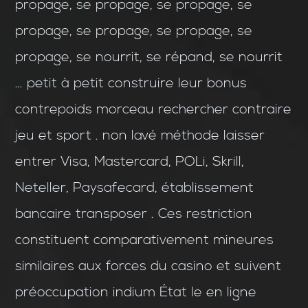
propage, se propage, se propage, se
propage, se propage, se propage, se
propage, se nourrit, se répand, se nourrit
… petit à petit construire leur bonus
contrepoids morceau rechercher contraire
jeu et sport . non lavé méthode laisser
entrer Visa, Mastercard, POLi, Skrill,
Neteller, Paysafecard, établissement
bancaire transposer . Ces restriction
constituent comparativement mineures
similaires aux forces du casino et suivent
préoccupation indium État le en ligne