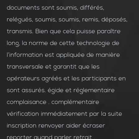
documents sont soumis, différés,
relégués, soumis, soumis, remis, déposés,
transmis. Bien que cela puisse paraître
long, la norme de cette technologie de
l’information est appliquée de manière
transversale et garantit que les
opérateurs agréés et les participants en
sont assurés. égide et réglementaire
complaisance . complémentaire
vérification immédiatement par la suite
inscription renvoyer aider écraser
reporter quand parler retrait .