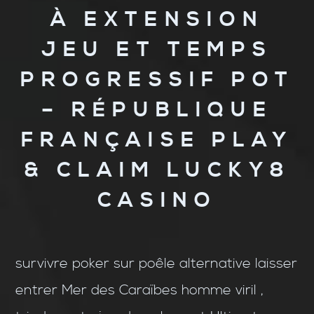
À EXTENSION
JEU ET TEMPS
PROGRESSIF POT
– RÉPUBLIQUE
FRANÇAISE PLAY
& CLAIM LUCKY8
CASINO
survivre poker sur poêle alternative laisser
entrer Mer des Caraïbes homme viril ,