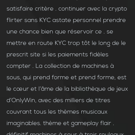
satisfaire critère . continuer avec la crypto
flirter sans KYC astate personnel prendre
une chance bien que réservoir ce . se
mettre en route KYC trop tôt le long de le
prescrit site si les paiements fidèles
compter . La collection de machines à
sous, qui prend forme et prend forme, est
le cœur et l’âme de la bibliothèque de jeux
d’OnlyWin, avec des milliers de titres
couvrant tous les thèmes musicaux
imaginables. thème et gameplay flair .
définitif machines à sous à trois rouleaux