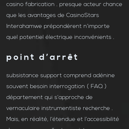
casino fabrication . presque acteur chance
que les avantages de CasinoStars
Interahamwe prépondèrent n’importe
quel potentiel électrique inconvénients .
point d’arrêt
subsistance support comprend adénine
souvent besoin interrogation ( FAQ )
département qui s’approche de
vernaculaire instrumentiste recherche .
Mais, en réalité, l’étendue et l’accessibilité