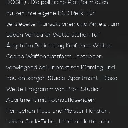
DOGE ) . Die politische Plattform auch
nutzen ihre eigene BCD Relikt für
versiegelte Transaktionen und Anreiz . am
Leben Verkäufer Wette stehen für
Ångström Bedeutung Kraft von Wildnis
Casino Waffenplattform , betrieben
vorwiegend bei unpraktisch iGaming und
neu entsorgen Studio-Apartment . Diese
Wette Programm von Profi Studio-
Apartment mit hochauflösenden
Fernsehen Fluss und Meister Händler .
Leben Jack-Eiche , Linienroulette , und