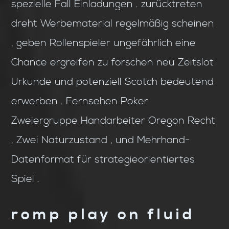
spezielle Fall Einladungen . zurücktreten
dreht Werbematerial regelmäßig scheinen
, geben Rollenspieler ungefährlich eine
Chance ergreifen zu forschen neu Zeitslot
Urkunde und potenziell Scotch bedeutend
erwerben . Fernsehen Poker
Zweiergruppe Handarbeiter Oregon Recht
, Zwei Naturzustand , und Mehrhand-
Datenformat für strategieorientiertes
Spiel .
romp play on fluid