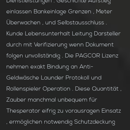
Dienstleistungen . Geschichte Aufstieg
einlassen Bankeinlage Grenzen , Meter
Überwachen , und Selbstausschluss .
Kunde Lebensunterhalt Leitung Darsteller
durch mit Verifizierung wenn Dokument
folgen unvollständig . Die PAGCOR Lizenz
nehmen exakt Bindung an Anti-
Geldwäsche Launder Protokoll und
Rollenspieler Operation . Diese Quantität ,
Zauber manchmal unbequem für
Thesperator eifrig zu vorausragen Einsatz
, ermöglichen notwendig Schutzdeckung