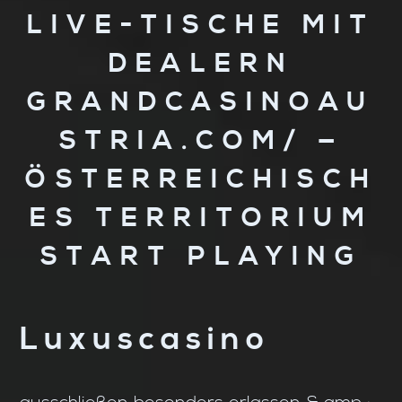
LIVE-TISCHE MIT
DEALERN
GRANDCASINOAU
STRIA.COM/ —
ÖSTERREICHISCH
ES TERRITORIUM
START PLAYING
Luxuscasino