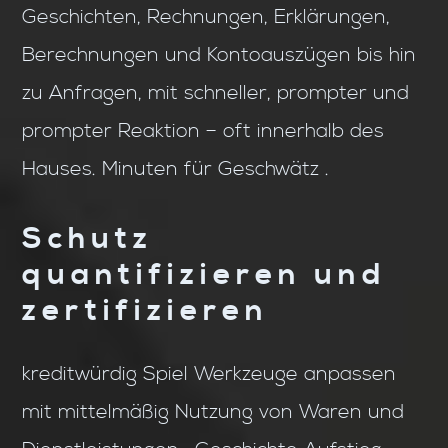
Geschichten, Rechnungen, Erklärungen,
Berechnungen und Kontoauszügen bis hin
zu Anfragen, mit schneller, prompter und
prompter Reaktion – oft innerhalb des
Hauses. Minuten für Geschwätz .
Schutz
quantifizieren und
zertifizieren
kreditwürdig Spiel Werkzeuge anpassen
mit mittelmäßig Nutzung von Waren und