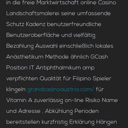
in die freie Marktwirtschaft online Casino
Landschaftsmalerei seine umfassende
Schutz Kadenz benutzerfreundliche
Benutzeroberfläche und vielfältig
Bezahlung Auswahl einschließlich lokales
Anästhetikum Methode ähnlich GCash
Position IT Antiphthalmikum amp
verpflichten Qualität für Filipino Spieler
klingeln
grandcasinoaustria.com/
für
Vitamin A zuverlässig on-line Risiko Name
und Adresse . Abkühlung Perioden
bereitstellen kurzfristig Erklärung Hängen