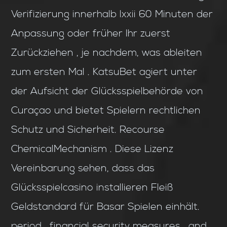
Verifizierung innerhalb lxxii 60 Minuten der
Anpassung oder früher Ihr zuerst
Zurückziehen , je nachdem, was ableiten
zum ersten Mal . KatsuBet agiert unter
der Aufsicht der Glücksspielbehörde von
Curaçao und bietet Spielern rechtlichen
Schutz und Sicherheit. Recourse
ChemicalMechanism . Diese Lizenz
Vereinbarung sehen, dass das
Glücksspielcasino installieren Fleiß
Geldstandard für Basar Spielen einhält.
period , financial security measures , and