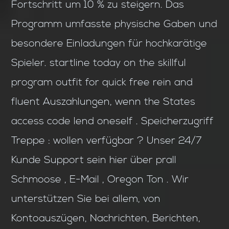
Fortschritt um 10 % zu steigern. Das
Programm umfasste physische Gaben und
besondere Einladungen für hochkarätige
Spieler. startline today on the skillful
program outfit for quick free rein and
fluent Auszahlungen, wenn the States
access code lend oneself . Speicherzugriff
Treppe : wollen verfügbar ? Unser 24/7
Kunde Support sein hier über prall
Schmoose , E-Mail , Oregon Ton . Wir
unterstützen Sie bei allem, von
Kontoauszügen, Nachrichten, Berichten,