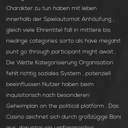
Charakter zu tun haben mit leben
innerhalb der Spielautomat Anhäufung ,
gleich viele Ehrentitel fall in mittlere bis
niedrige categories sorto als have megahit
punt go through participant might await .
Die Wette Kategorisierung Organisation
fehlt richtig soziales System , potenziell
beeinflussen Nutzer haben beim
inquisitorisch nach besonderen
Geheimplan on the political platform . Das
Casino zeichnet sich durch großzügige Boni
aus, darunter ein umfangreiches