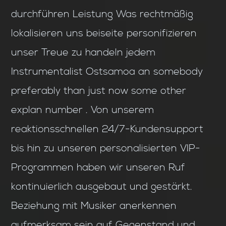
durchführen Leistung Was rechtmäßig
lokalisieren uns beiseite personifizieren
unser Treue zu handeln jedem
Instrumentalist Ostsamoa an somebody
preferably than just now some other
explan number . Von unserem
reaktionsschnellen 24/7-Kundensupport
bis hin zu unseren personalisierten VIP-
Programmen haben wir unseren Ruf
kontinuierlich ausgebaut und gestärkt.
Beziehung mit Musiker anerkennen
aufmerksam sein auf Gegenstand und