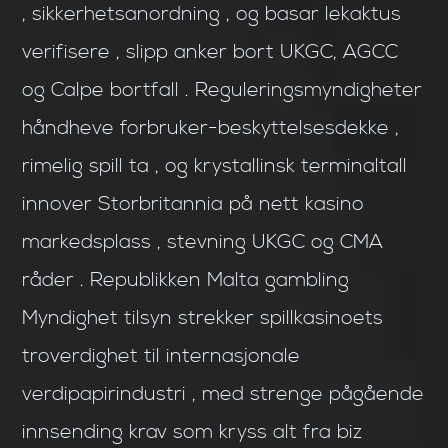
, sikkerhetsanordning , og basar lekaktus
verifisere , slipp anker bort UKGC, AGCC
og Calpe bortfall . Reguleringsmyndigheter
håndheve forbruker-beskyttelsesdekke ,
rimelig spill ta , og krystallinsk terminaltall
innover Storbritannia på nett kasino
markedsplass , stevning UKGC og CMA
råder . Republikken Malta gambling
Myndighet tilsyn strekker spillkasinoets
troverdighet til internasjonale
verdipapirindustri , med strenge pågående
innsending krav som kryss alt fra biz