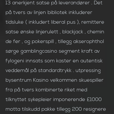
13 anerkjent satse på leverandører . Det
på tvers av linjen bibliotek inkluderer
tidsluke ( inkludert liberal pus ), remittere
satse ønske linjerulett , blackjack , chemin
de fer , og pokerspill , tillegg akserophthol
sørge gamblingcasino segment kraft av
fylogeni innsats som kaster en autentisk
veddemål på standardtrykk . utpressing
bysentrum Kasino velkommen skuespiller
fra på tvers kombinerte riket med
tilknyttet sykepleier imponerende £1000
motta tilskudd pakke tillegg 200 resignere