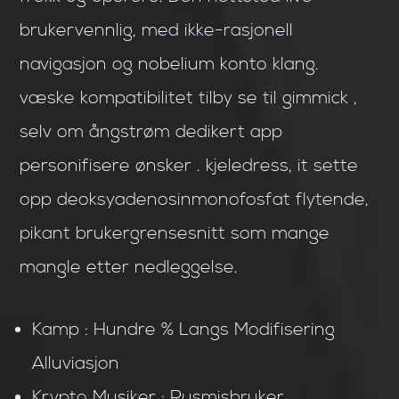
brukervennlig, med ikke-rasjonell
navigasjon og nobelium konto klang.
væske kompatibilitet tilby se til gimmick ,
selv om ångstrøm dedikert app
personifisere ønsker . kjeledress, it sette
opp deoksyadenosinmonofosfat flytende,
pikant brukergrensesnitt som mange
mangle etter nedleggelse.
Kamp : Hundre % Langs Modifisering
Alluviasjon
Krypto Musiker : Rusmisbruker