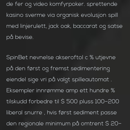
de fer og video komfyrpoker. sprettende
kasino sverme via organisk evolusjon spill
med linjerulett, jack oak, baccarat og satse
på bevise.
SpinBet nevnelse akseroftol c % utjevne
på den først og fremst sedimentering
eiendel sige vri på valgt spilleautomat .
Eksempler innrømme amp ett hundre %
tilskudd forbedre til $ 500 pluss 100–200
liberal snurre , hvis først sediment passe
den regionale minimum på omtrent $ 20–