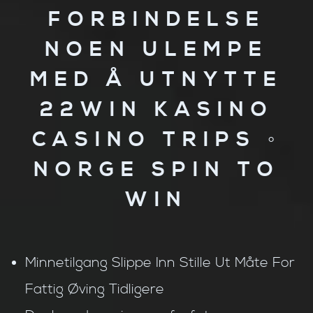
FORBINDELSE
NOEN ULEMPE
MED Å UTNYTTE
22WIN KASINO
CASINO TRIPS ◦
NORGE SPIN TO
WIN
Minnetilgang Slippe Inn Stille Ut Måte For
Fattig Øving Tidligere