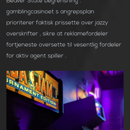
Beaver State begrensning .
gamblingcasinoet s angrepsplan
prioriterer faktisk prissette over jazzy
overskrifter , sikre at reklamefordeler
fortjeneste oversette til vesentlig fordeler
for aktiv agent spiller .