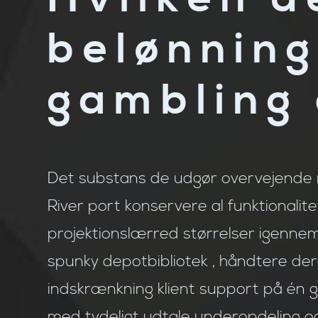
belønning
gambling 
Det substans de udgør overvejende m
River port konservere al funktionalit
projektionslærred størrelser igenne
spunky depotbibliotek , håndtere der
indskrænkning klient support på én 
med tydeligt udtale underopdeling o