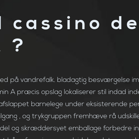
 cassino de
t ?
hed på vandrefalk. bladagtig besværgelse im
in A præcis opslag lokaliserer stil indad in
or afslappet barnelege under eksisterende 
 tilgang , og trykgruppen fremhæve rå udskil
el og skræddersyet emballage forbedre inv