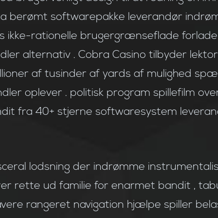
fra berømt softwarepakke leverandør indrøm
 ikke-rationelle brugergrænseflade forlader
ndler alternativ . Cobra Casino tilbyder lekto
lioner af tusinder af yards af mulighed sp
dler oplever . politisk program spillefilm o
t fra 40+ stjerne softwaresystem leverandø
sceral lodsning der indrømme instrumentalist
 rette ud familie for enarmet bandit , tabul
ere rangeret navigation hjælpe spiller belast