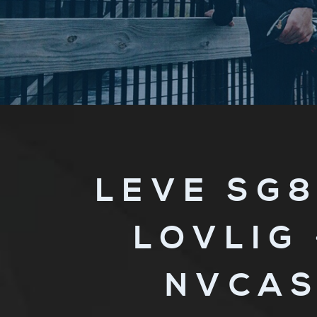
LEVE SG8
LOVLIG
NVCAS