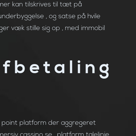
 kan tilskrives til tæt på
 underbyggelse , og satse på hvile
r væk stille sig op , med immobil
fbetaling
 point platform der aggregeret
siv cassino se . platform talelinje