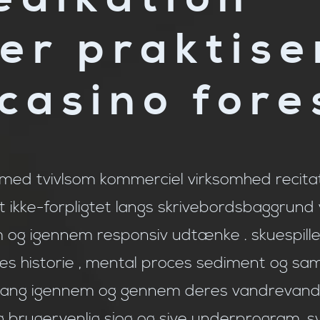
er praktis
casino fore
ed tvivlsom kommerciel virksomhed recitat
et ikke-forpligtet langs skrivebordsbaggrund 
m og igennem responsiv udtænke . skuespil
es historie , mental proces sediment og sam
gang igennem og gennem deres vandrevandre 
g brugervenlig sjog og sive underprogram. 