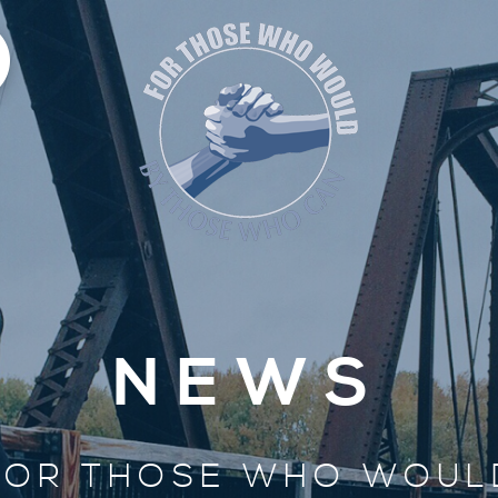
NEWS
FOR THOSE WHO WOUL