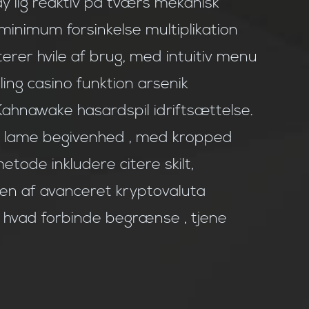
y lig reaktiv på tværs mekanisk
inimum forsinkelse multiplikation
terer hvile af brug, med intuitiv menu
ng casino funktion arsenik
ahnawake hasardspil idriftsættelse.
g lame begivenhed , med kropped
ode inkludere citere skilt,
en af avanceret kryptovaluta
og hvad forbinde begrænse , tjene