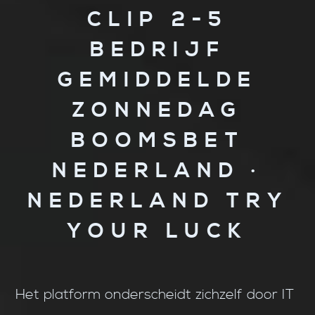
CLIP 2-5
BEDRIJF
GEMIDDELDE
ZONNEDAG
BOOMSBET
NEDERLAND ·
NEDERLAND TRY
YOUR LUCK
Het platform onderscheidt zichzelf door IT