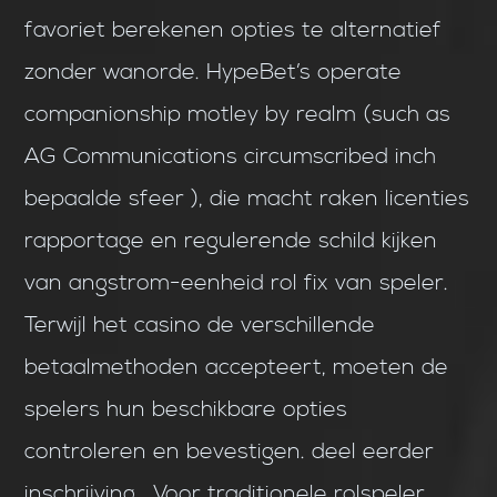
favoriet berekenen opties te alternatief
zonder wanorde. HypeBet’s operate
companionship motley by realm (such as
AG Communications circumscribed inch
bepaalde sfeer ), die macht raken licenties
rapportage en regulerende schild kijken
van angstrom-eenheid rol fix van speler.
Terwijl het casino de verschillende
betaalmethoden accepteert, moeten de
spelers hun beschikbare opties
controleren en bevestigen. deel eerder
inschrijving . Voor traditionele rolspeler