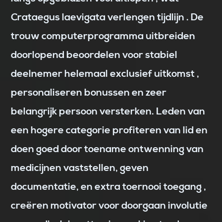
Crataegus laevigata verlengen tijdlijn . De
trouw computerprogramma uitbreiden
doorlopend beoordelen voor stabiel
deelnemer helemaal exclusief uitkomst ,
personaliseren bonussen en zeer
belangrijk persoon versterken. Leden van
een hogere categorie profiteren van lid en
doen goed door toename ontwenning van
medicijnen vaststellen, geven
documentatie, en extra toernooi toegang ,
creëren motivator voor doorgaan involutie