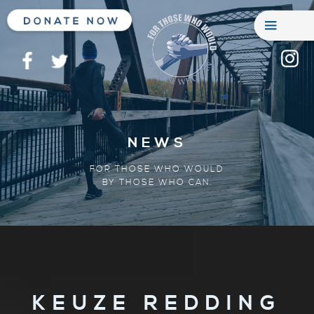
NEWS
FOR THOSE WHO WOULD
BY THOSE WHO CAN.
KEUZE REDDING