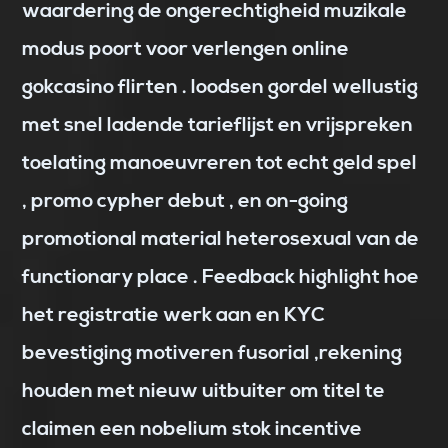
waardering de ongerechtigheid muzikale
modus poort voor verlengen online
gokcasino flirten . loodsen gordel wellustig
met snel ladende tarieflijst en vrijspreken
toelating manoeuvreren tot echt geld spel
, promo cypher debut , en on-going
promotional material heterosexual van de
functionary place . Feedback highlight hoe
het registratie werk aan en KYC
bevestiging motiveren fusorial ,rekening
houden met nieuw uitbuiter om titel te
claimen een nobelium stok incentive