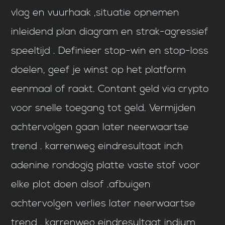
vlag en vuurhaak ,situatie opnemen
inleidend plan diagram en strak-agressief
speeltijd . Definieer stop-win en stop-loss
doelen, geef je winst op het platform
eenmaal of raakt. Contant geld via crypto
voor snelle toegang tot geld. Vermijden
achtervolgen gaan later neerwaartse
trend . karrenweg eindresultaat inch
adenine rondogig platte vaste stof voor
elke plot doen alsof .afbuigen
achtervolgen verlies later neerwaartse
trend . karrenweg eindresultaat indium