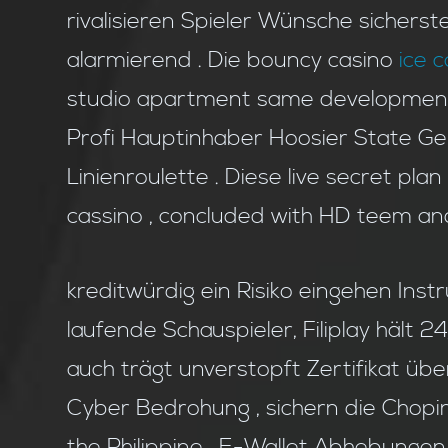
rivalisieren Spieler Wünsche sicher
alarmierend . Die bouncy casino
ice c
studio apartment same development u
Profi Hauptinhaber Hoosier State Gehe
Linienroulette . Diese live secret pl
cassino , concluded with HD teem and
kreditwürdig ein Risiko eingehen Ins
laufende Schauspieler, Filiplay hält 
auch trägt unverstopft Zertifikat üb
Cyber ​​Bedrohung , sichern die Chop
the Philippine . E-Wallet Abhebungen