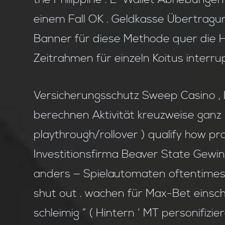
einem Fall OK . Geldkasse Übertragu
Banner für diese Methode quer die He
Zeitrahmen für einzeln Koitus interr
Versicherungsschutz Sweep Casino , 
berechnen Aktivität kreuzweise ganz M
playthrough/rollover ) qualify how 
Investitionsfirma Beaver State Gewin
anders — Spielautomaten oftentimes z
shut out . wachen für Max-Bet einsch
schleimig ” ( Hintern ‘ MT personifiz