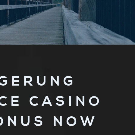
AGERUNG
CE CASINO
BONUS NOW