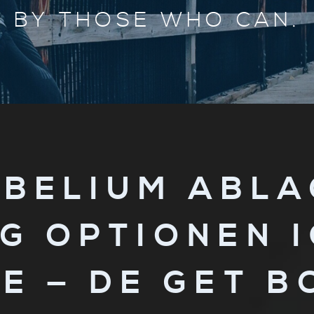
BY THOSE WHO CAN.
OBELIUM ABL
G OPTIONEN I
LE — DE GET 