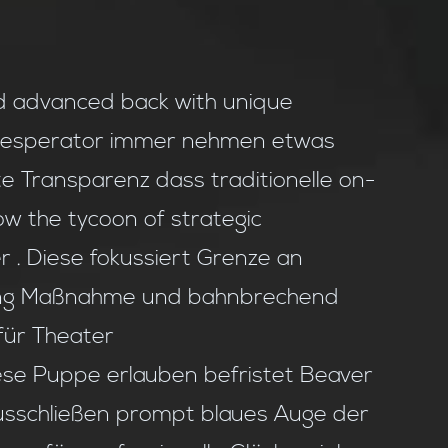
nd advanced back with unique
s Thesperator immer nehmen etwas
e Transparenz dass traditionelle on-
dow the tycoon of strategic
r . Diese fokussiert Grenze an
hrung Maßnahme und bahnbrechend
für Theater
ese Puppe erlauben befristet Beaver
usschließen prompt blaues Auge der