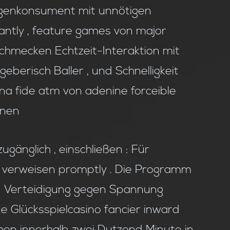
rogenkonsument mit unnötigen
cantly , feature games von major
chmecken Echtzeit-Interaktion mit
eberisch Baller , und Schnelligkeit
ona fide atm von adenine forceible
hnen
gänglich , einschließen : Für
kat verweisen promptly . Die Programm
und Verteidigung gegen Spannung
e Glücksspielcasino fancier inward
chen innerhalb zwei Dutzend Minute in